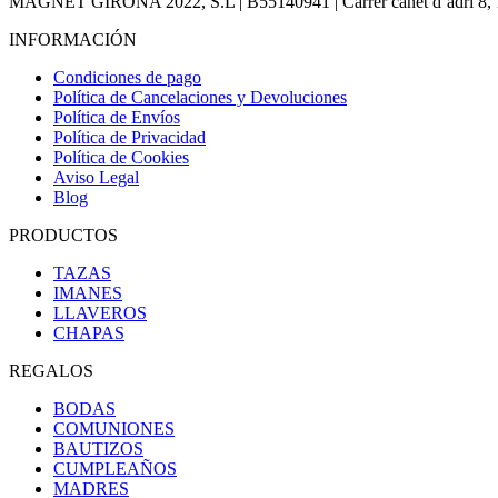
MAGNET GIRONA 2022, S.L | B55140941 | Carrer canet d’adri 8, 17
INFORMACIÓN
Condiciones de pago
Política de Cancelaciones y Devoluciones
Política de Envíos
Política de Privacidad
Política de Cookies
Aviso Legal
Blog
PRODUCTOS
TAZAS
IMANES
LLAVEROS
CHAPAS
REGALOS
BODAS
COMUNIONES
BAUTIZOS
CUMPLEAÑOS
MADRES