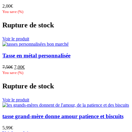
2,00
€
You save
(
%)
Rupture de stock
Voir le produit
Tasse en métal personnalisée
Le
Le
7,50
€
7,00
€
prix
prix
You save
(
%)
initial
actuel
était :
est :
Rupture de stock
7,50€.
7,00€.
Voir le produit
tasse grand-mère donne amour patience et biscuits
5,99
€