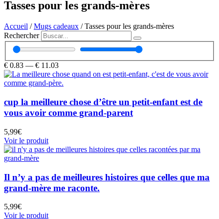
Tasses pour les grands-mères
Accueil
/
Mugs cadeaux
/ Tasses pour les grands-mères
Rechercher
€
0.83
—
€
11.03
cup la meilleure chose d’être un petit-enfant est de
vous avoir comme grand-parent
5,99
€
Voir le produit
Il n’y a pas de meilleures histoires que celles que ma
grand-mère me raconte.
5,99
€
Voir le produit