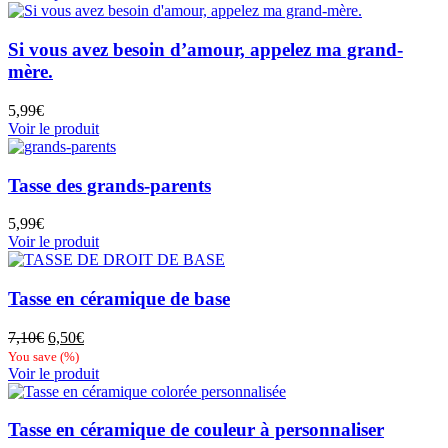
Si vous avez besoin d’amour, appelez ma grand-
mère.
5,99
€
Voir le produit
Tasse des grands-parents
5,99
€
Voir le produit
Tasse en céramique de base
Le
Le
7,10
€
6,50
€
prix
prix
You save
(
%)
initial
actuel
Voir le produit
était :
est :
7,10€.
6,50€.
Tasse en céramique de couleur à personnaliser