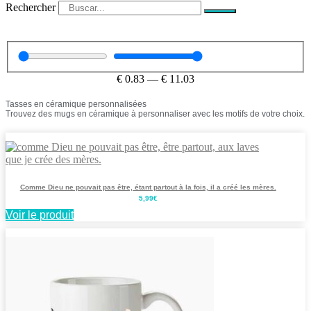
Rechercher
€
0.83
—
€
11.03
Tasses en céramique personnalisées
Trouvez des mugs en céramique à personnaliser avec les motifs de votre choix.
Comme Dieu ne pouvait pas être, étant partout à la fois, il a créé les mères.
5,99
€
Voir le produit