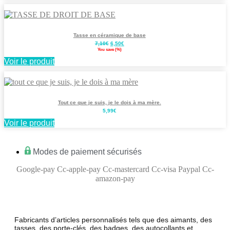
Tasse en céramique de base
Le
Le
7,10
€
6,50
€
prix
prix
You save
(
%)
initial
actuel
Voir le produit
était :
est :
7,10€.
6,50€.
Tout ce que je suis, je le dois à ma mère.
5,99
€
Voir le produit
Modes de paiement sécurisés
Google-pay
Cc-apple-pay
Cc-mastercard
Cc-visa
Paypal
Cc-
amazon-pay
Fabricants d’articles personnalisés tels que des aimants, des
tasses, des porte-clés, des badges, des autocollants et