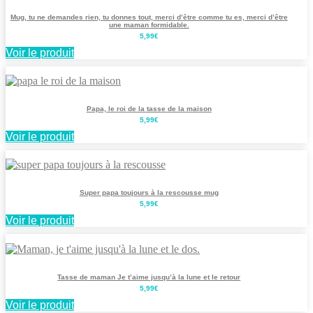
Mug, tu ne demandes rien, tu donnes tout, merci d’être comme tu es, merci d’être
une maman formidable.
5,99
€
Voir le produit
Papa, le roi de la tasse de la maison
5,99
€
Voir le produit
Super papa toujours à la rescousse mug
5,99
€
Voir le produit
Tasse de maman Je t’aime jusqu’à la lune et le retour
5,99
€
Voir le produit