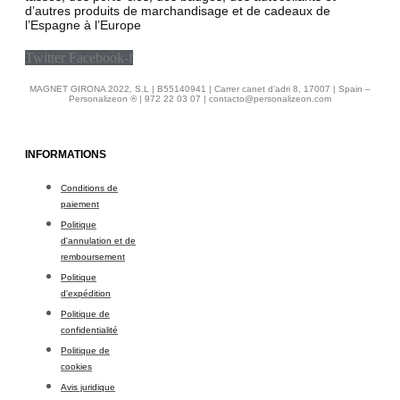
d’autres produits de marchandisage et de cadeaux de
l’Espagne à l’Europe
Twitter
Facebook-f
MAGNET GIRONA 2022, S.L | B55140941 | Carrer canet d’adri 8, 17007 | Spain –
Personalizeon ® | 972 22 03 07 | contacto@personalizeon.com
INFORMATIONS
Conditions de
paiement
Politique
d'annulation et de
remboursement
Politique
d'expédition
Politique de
confidentialité
Politique de
cookies
Avis juridique