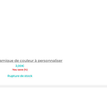
amique de couleur à personnaliser
2,00
€
You save
(
%)
Rupture de stock