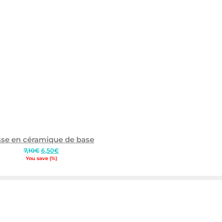
sse en céramique de base
Le
Le
7,10
€
6,50
€
prix
prix
You save
(
%)
initial
actuel
était :
est :
7,10€.
6,50€.