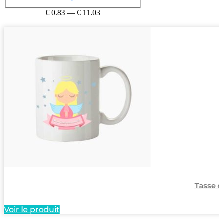
€
0.83
—
€
11.03
Tasse
Voir le produit