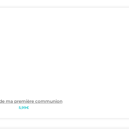
 de ma première communion
5,99
€