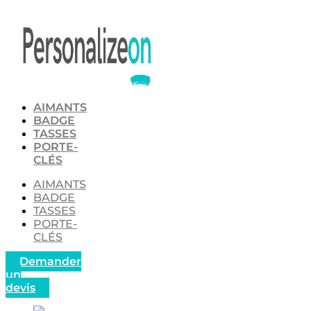
Aller
au
contenu
AIMANTS
BADGE
TASSES
PORTE-
CLÉS
AIMANTS
BADGE
TASSES
PORTE-
CLÉS
Demander
un
devis