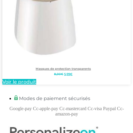
Masques de protection transparents
Le
Le
8,00
€
5,99
€
prix
prix
Voir le produit
initial
actuel
était :
est :
8,00€.
5,99€.
Modes de paiement sécurisés
Google-pay
Cc-apple-pay
Cc-mastercard
Cc-visa
Paypal
Cc-
amazon-pay