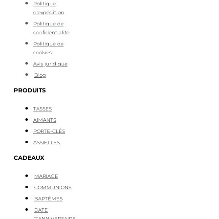
Politique
d'expédition
Politique de
confidentialité
Politique de
cookies
Avis juridique
Blog
PRODUITS
TASSES
AIMANTS
PORTE-CLÉS
ASSIETTES
CADEAUX
MARIAGE
COMMUNIONS
BAPTÊMES
DATE
D'ANNIVERSAIRE