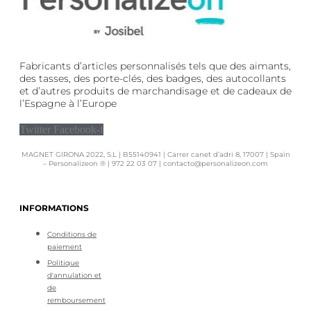
Fabricants d’articles personnalisés tels que des aimants,
des tasses, des porte-clés, des badges, des autocollants
et d’autres produits de marchandisage et de cadeaux de
l’Espagne à l’Europe
Twitter
Facebook-f
MAGNET GIRONA 2022, S.L | B55140941 | Carrer canet d’adri 8, 17007 | Spain
– Personalizeon ® | 972 22 03 07 | contacto@personalizeon.com
INFORMATIONS
Conditions de
paiement
Politique
d'annulation et
de
remboursement