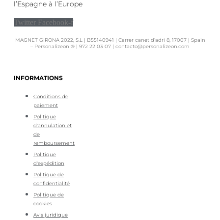
l’Espagne à l’Europe
Twitter
Facebook-f
MAGNET GIRONA 2022, S.L | B55140941 | Carrer canet d’adri 8, 17007 | Spain
– Personalizeon ® | 972 22 03 07 | contacto@personalizeon.com
INFORMATIONS
Conditions de
paiement
Politique
d'annulation et
de
remboursement
Politique
d'expédition
Politique de
confidentialité
Politique de
cookies
Avis juridique