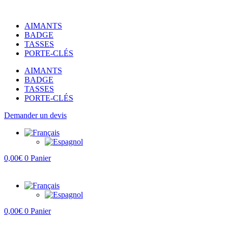
Aller
au
AIMANTS
contenu
BADGE
TASSES
PORTE-CLÉS
AIMANTS
BADGE
TASSES
PORTE-CLÉS
Demander un devis
0,00
€
0
Panier
0,00
€
0
Panier