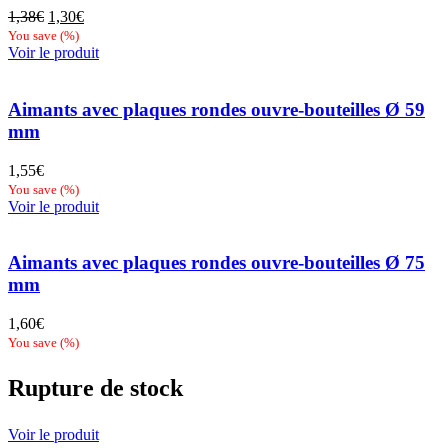
Le
Le
1,38
€
1,30
€
prix
prix
You save
(
%)
initial
actuel
Voir le produit
était :
est :
1,38€.
1,30€.
Aimants avec plaques rondes ouvre-bouteilles Ø 59
mm
1,55
€
You save
(
%)
Voir le produit
Aimants avec plaques rondes ouvre-bouteilles Ø 75
mm
1,60
€
You save
(
%)
Rupture de stock
Voir le produit