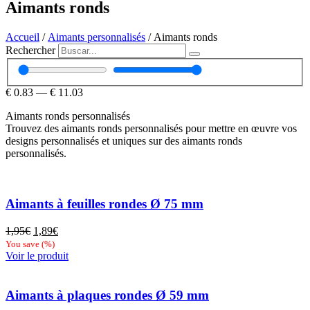
Aimants ronds
Accueil
/
Aimants personnalisés
/ Aimants ronds
Rechercher
€
0.83
—
€
11.03
Aimants ronds personnalisés
Trouvez des aimants ronds personnalisés pour mettre en œuvre vos
designs personnalisés et uniques sur des aimants ronds
personnalisés.
Aimants à feuilles rondes Ø 75 mm
Le
Le
1,95
€
1,89
€
prix
prix
You save
(
%)
initial
actuel
Voir le produit
était :
est :
1,95€.
1,89€.
Aimants à plaques rondes Ø 59 mm