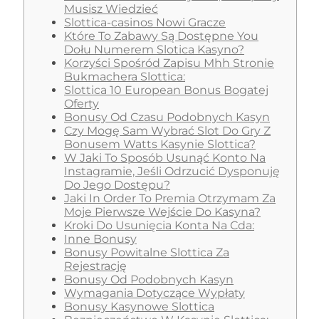
Musisz Wiedzieć
Slottica-casinos Nowi Gracze
Które To Zabawy Są Dostępne You
Dołu Numerem Slotica Kasyno?
Korzyści Spośród Zapisu Mhh Stronie
Bukmachera Slottica:
Slottica 10 European Bonus Bogatej
Oferty
Bonusy Od Czasu Podobnych Kasyn
Czy Mogę Sam Wybrać Slot Do Gry Z
Bonusem Watts Kasynie Slottica?
W Jaki To Sposób Usunąć Konto Na
Instagramie, Jeśli Odrzucić Dysponuję
Do Jego Dostępu?
Jaki In Order To Premia Otrzymam Za
Moje Pierwsze Wejście Do Kasyna?
Kroki Do Usunięcia Konta Na Cda:
Inne Bonusy
Bonusy Powitalne Slottica Za
Rejestrację
Bonusy Od Podobnych Kasyn
Wymagania Dotyczące Wypłaty
Bonusy Kasynowe Slottica