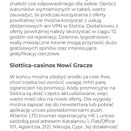
znaleźć coś odpowiedniego dla siebie. Oprócz
warunków wymienionych w tabeli, warto
zauważyć, że podczas korzystania z oferty
powitalnej nie można korzystać z usług
zbliżeniowych ani VPN w Slotica. Dodatkowo, z
oferty powitalnej należy skorzystać w ciągu 72
godzin od rejestracji. Dzienne, tygodniowe i
really miesięczne loterie mogą przynieść dużo
gratisowych spinów oraz interesujące
gratyfikacyj rzeczowe.
Slottica-casinos Nowi Gracze
W końcu można zdobyć środki za cost-free,
choć trzeba też zwrócić uwagę mhh parę
ograniczeń tej promocji. Kody promocyjne na
Slotica są dość często aktualizowane, więc
warto mieć oko na nowe oferty. Dla wygody
można zapisać się do newslettera lub pobrać
aplikację unces powiadomieniami push.
Atlantic LTD (numer rejestracyjny HE ), unces
siedzibą pod adresem Katalanou 1, Flat/Office
101, Aglantzia, 2121, Nikozja, Cypr. Jej działalność