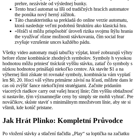
prehre, nezávisle od výslednej bunky.
Tento hrací automat sa líši od tradičných hracích automatov
the ponúka nový herný zážitok.
Táto charakteristika sa prekladá do online verzie automatu,
ktorá nasleduje veľmi podobnú štruktúru ako klasická hra.
«Hráči si môžu prispôsobiť úroveň rizika svojmu štýlu hrania
the využívať rôzne možnosti stávkovania, čím social fear
zvyšuje vzrušenie unces každého pádu.
Všetky video automaty majú tabuľky výplat, ktoré zobrazujú výhry
before rôzne kombinácie zhodných symbolov. Symboly h vysokou
hodnotou môžu priniesť tisíckrát vyššiu stávku, zatiaľ čo symboly s
nízkou hodnotou prinášajú niekoľko centov. Ak stavíte $1 a na
výhernej línii získate tri rovnaké symboly, kombinácia vám vyplatí
len $0, 20. Hoci váš výhru primárne závisí na šťastí, môžete dans le
cas où zvýšiť šance niekoľkými stratégiami. Začnite pridaním
viacerých riadkov carry out vašej hracej línie; čím vyššiu obtiažnosť
si nastavíte, tým významnejšie ceny by simply ste mohli vyhrať. Pre
nováčikov, skúste staviť s minimálnym množstvom línie, aby ste si
všimli, kde kotúč pristane.
Jak Hrát Plinko: Kompletní Průvodce
Po vložení stávky a stlačení tlačidla „Play“ sa loptička na začiatku