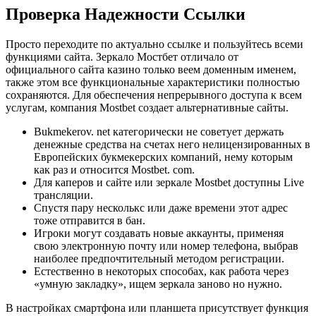
Проверка Надежности Ссылки
Просто переходите по актуально ссылке и пользуйтесь всеми
функциями сайта. Зеркало Мостбет отличало от
официального сайта казино только веем доменным именем,
также этом все функциональные характеристики полностью
сохраняются. Для обеспечения непрерывного доступа к всем
услугам, компания Mostbet создает альтернативные сайты.
Bukmekerov. net категорически не советует держать
денежные средства на счетах него нелицензированных в
Европейских букмекерских компаний, нему которым
как раз и относится Mostbet. com.
Для каперов и сайте или зеркале Mostbet доступны Live
трансляции.
Спустя пару несколькс или даже времени этот адрес
тоже отправится в бан.
Игроки могут создавать новые аккаунты, применяя
свою электронную почту или номер телефона, выбрав
наиболее предпочтительный методом регистрации.
Естественно в некоторых способах, как работа через
«умную закладку», ищем зеркала заново но нужно.
В настройках смартфона или планшета присутствует функция