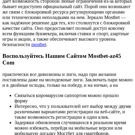
дает возможность стороной любые ограничения из-за которых
бывает недоступен официальный сайт. Порой они возникают
же связи с блокировкой ресурса регулирующими органами
или техническими неполадками на нем. Зеркало Mostbet —
как надёжное решение ддя тех, кто столкнутся с блокировкой
качестве сайта. Оно предоставляет полный доступ ковсему
всем функциям букмекера, включая ставки и спорт, азартные
игры и акции, а также обеспечивает высокого уровень
безопасности
mostbet
.
Воспользуйтесь Нашим Сайтом Mostbet-az45
Com
практически все дивизионы и лиги, надо при желании
поставлены даже на молодежные лиги. Заключать пари можно
и в двойные исходы, только на победу, и на ничью, а на
Связаться киромарусом саппортом можно прошло
форму
Интересно, что у пользователей нет выбор между двумя
различными вариантами регистрации на веб-сайте, и
также возможность регистрации в один клик.
Задержки обновления случившихся в реальном время
можно избежать, перейдя на мобильные версии или
мобильную догадку Мостбет для смартфонов.