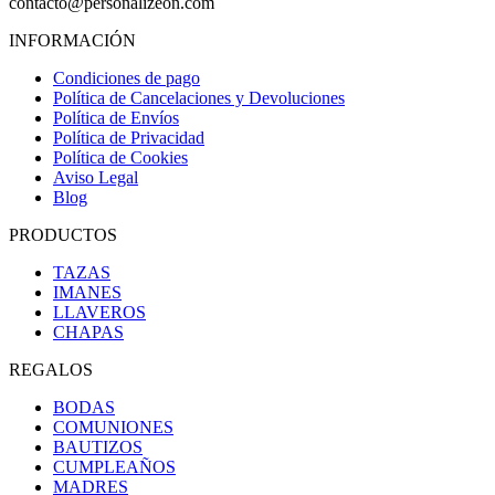
contacto@personalizeon.com
INFORMACIÓN
Condiciones de pago
Política de Cancelaciones y Devoluciones
Política de Envíos
Política de Privacidad
Política de Cookies
Aviso Legal
Blog
PRODUCTOS
TAZAS
IMANES
LLAVEROS
CHAPAS
REGALOS
BODAS
COMUNIONES
BAUTIZOS
CUMPLEAÑOS
MADRES