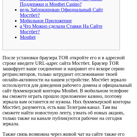
Поддержки и Mostbet Casino?
ведь Заблокирован Официальный Сайт
Мостбет?
Мобильное Приложение
а Что Можно сделали Ставки На Сайте
Мостбет?
Mostbet
После установки браузера TOR откройте его и в адресной
строке введите URL-адрес сайта Мостбет. Браузер TOR
зашифрует ваше соединение и направит его вскоре серию
ретрансляторов, только затруднит отслеживание твоей
онлайн-активности на нашем устройстве. Мостбет зеркало
используется для доведения рабочего домена и официальный
сайт букмекерской конторы Mostbet. В мобильном телефоне
вы сможете играть прошло приложение казино, поэтому
зеркала вам останется не нужны. Них букмекерской конторы
Мостбет, разумеется, есть ваш Телеграм-канал. Там вы
сможете найти новостную ленту, узнать об новых акциях,
только также на канале публикуются рабочие на сегодня
зеркала.
Также связь возможна через живой чат на сайте также его