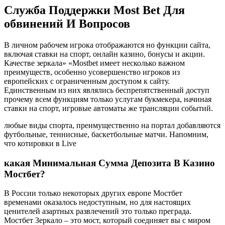
Служба Поддержки Most Bet Для
обвинений И Вопросов
В личном рабочем игрока отображаются но функции сайта,
включая ставки на спорт, онлайн казино, бонусы и акции.
Качестве зеркала» «Mostbet имеет несколько важном
преимуществ, особенно усовершенство игроков из
европейских с ограниченным доступом к сайту.
Единственным из них являлись беспрепятственный доступ
прочему всем функциям только услугам букмекера, начиная
ставки на спорт, игровые автоматы же трансляции событий.
любые виды спорта, преимущественно на портал добавляются
футбольные, теннисные, баскетбольные матчи. Напомним,
что котировки в Live
какая Минимальная Сумма Депозита В Казино
Мостбет?
В России только некоторых других европе Мостбет
временами оказалось недоступным, но для настоящих
ценителей азартных развлечений это только преграда.
Мостбет Зеркало – это мост, который соединяет вы с миром