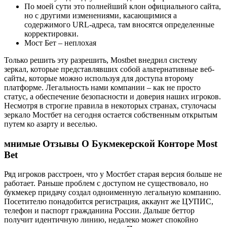
По моей сути это полнейший клон официального сайта,
но с другими изменениями, касающимися а
содержимого URL-адреса, там вносятся определенные
корректировки.
Мост Бет – неплохая
Только решить эту разрешить, Mostbet внедрил систему
зеркал, которые представлявших собой альтернативные веб-
сайты, которые можно используя для доступа второму
платформе. Легальность нами компании – как не просто
статус, а обеспечение безопасности и доверия наших игроков.
Несмотря в строгие правила в некоторых странах, стулочасы
зеркало Мостбет на сегодня остается собственным открытым
путем ко азарту и веселью.
мнимые Отзывы О Букмекерской Конторе Most
Bet
Ряд игроков расстроен, что у Мостбет старая версия больше не
работает. Раньше проблем с доступом не существовало, но
букмекер придачу создал одноименную легальную компанию.
Посетителю понадобится регистрация, аккаунт же ЦУПИС,
телефон и паспорт гражданина России. Дальше беттор
получит идентичную линию, недалеко может спокойно