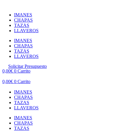
Ir
al
IMANES
contenido
CHAPAS
TAZAS
LLAVEROS
IMANES
CHAPAS
TAZAS
LLAVEROS
Solicitar Presupuesto
0,00
€
0
Carrito
0,00
€
0
Carrito
IMANES
CHAPAS
TAZAS
LLAVEROS
IMANES
CHAPAS
TAZAS