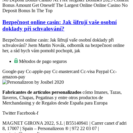
Bonus Amount Get Oneself The Largest Online Online Casino No
Deposit Bonus In The Top
Bezpečnost online casin: Jak šifrují vaše osobní
doklady při schvalování?
Bezpečnost online casin: Jak šifrují vaše osobní doklady při
schvalování? Jsem Martin Novák, odborník na bezpečnost online
her, a rád bych vám pomohl pochopit, jak
Métodos de pago seguros
Google-pay
Cc-apple-pay
Cc-mastercard
Cc-visa
Paypal
Cc-
amazon-pay
Fabricantes de artículos personalizados
cómo Imanes, Tazas,
llaveros, Chapas, Pegatinas y entre otros productos de
Merchandasing y de Regalos desde España para Europa
Twitter
Facebook-f
MAGNET GIRONA 2022, S.L | B55140941 | Carrer canet d’adri
8, 17007 | Spain – Personalizeon ® | 972 22 03 07 |