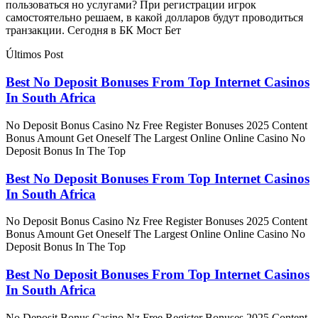
пользоваться но услугами? При регистрации игрок
самостоятельно решаем, в какой долларов будут проводиться
транзакции. Сегодня в БК Мост Бет
Últimos Post
Best No Deposit Bonuses From Top Internet Casinos
In South Africa
No Deposit Bonus Casino Nz Free Register Bonuses 2025 Content
Bonus Amount Get Oneself The Largest Online Online Casino No
Deposit Bonus In The Top
Best No Deposit Bonuses From Top Internet Casinos
In South Africa
No Deposit Bonus Casino Nz Free Register Bonuses 2025 Content
Bonus Amount Get Oneself The Largest Online Online Casino No
Deposit Bonus In The Top
Best No Deposit Bonuses From Top Internet Casinos
In South Africa
No Deposit Bonus Casino Nz Free Register Bonuses 2025 Content