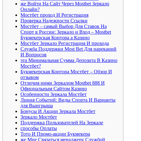
же Войти На Сайт Через Mostbet Зеркало
Онлайн?
Мостбет проход И Регистрация
Проверка Надежности Ссылки
Мостбет – самый Выбор Для Ставок На
Спорт в России: Зеркало и Вход – Mostbet
Букмекерская Контора а Казино
Мостбет Зеркало Регистрация И прохода
Служба Поддержки Most Bet Для нареканий
И Вопросов
эта Минимальная Сумма Депозита В Казино
Мостбет?
Букмекерская Контора Мостбет – Обзор И
отзывом
Отличия ними Зеркалом Mostbet 888 И
Официальным Сайтом Казино
Особенности Зеркала Мостбет
Линия Событий: Виды Спорта И Варианты
для Выигрыша
Бонусы И Акции Зеркала Мостбет
Зеркало Мостбет
Поддержка Пользователей На Зеркале
способы Оплаты
Тото И Промо-акции Букмекера
же Мне Связаться менаджеру Службой