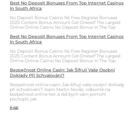
Best No Deposit Bonuses From Top Internet Casinos
In South Africa
No Deposit Bonus Casino Nz Free Register Bonuses
2025 Content Bonus Amount Get Oneself The Largest
Online Online Casino No Deposit Bonus In The Top
Best No Deposit Bonuses From Top Internet Casinos
In South Africa
No Deposit Bonus Casino Nz Free Register Bonuses
2025 Content Bonus Amount Get Oneself The Largest
Online Online Casino No Deposit Bonus In The Top
Bezpečnost Online Casin: Jak Šifrují Vaše Osobní
Doklady Při Schvalování?
Bezpečnost online casin: Jak šifrují vaše osobní doklady
při schvalování? Jsem Martin Novák, odborník na
bezpečnost online her, a rád bych vám pomohl
pochopit, jak