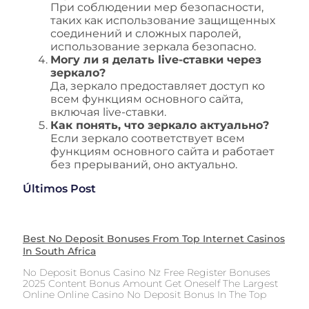
При соблюдении мер безопасности,
таких как использование защищенных
соединений и сложных паролей,
использование зеркала безопасно.
Могу ли я делать live-ставки через
зеркало?
Да, зеркало предоставляет доступ ко
всем функциям основного сайта,
включая live-ставки.
Как понять, что зеркало актуально?
Если зеркало соответствует всем
функциям основного сайта и работает
без прерываний, оно актуально.
Últimos Post
Best No Deposit Bonuses From Top Internet Casinos
In South Africa
No Deposit Bonus Casino Nz Free Register Bonuses
2025 Content Bonus Amount Get Oneself The Largest
Online Online Casino No Deposit Bonus In The Top