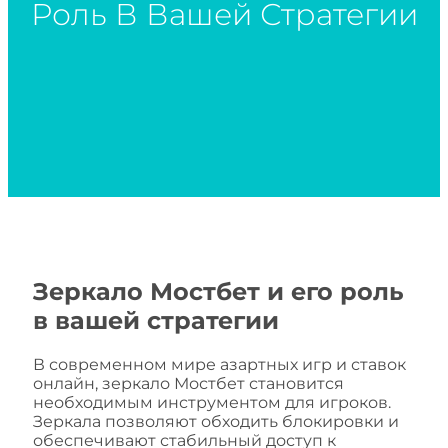
Роль В Вашей Стратегии
Зеркало Мостбет и его роль
в вашей стратегии
В современном мире азартных игр и ставок
онлайн, зеркало Мостбет становится
необходимым инструментом для игроков.
Зеркала позволяют обходить блокировки и
обеспечивают стабильный доступ к