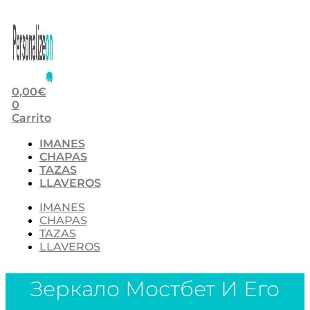
0,00
€
0
Carrito
IMANES
CHAPAS
TAZAS
LLAVEROS
IMANES
CHAPAS
TAZAS
LLAVEROS
Зеркало Мостбет И Его