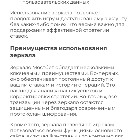
пользовательских данных
Использование зеркала позволяет
продолжить игру и доступ к вашему аккаунту
без каких-либо помех, что весьма важно для
поддержания эффективной стратегии
ставок.
Преимущества использования
зеркала
Зеркало Мостбет обладает несколькими
ключевыми преимуществами. Во-первых,
оно обеспечивает постоянный доступ к
вашим ставкам и истории операций. Это
важно для анализа ваших успехов и
корректировки стратегии. Во-вторых, все
транзакции через зеркало остаются
защищенными благодаря современным
протоколам шифрования.
Кроме того, зеркала позволяют игрокам
пользоваться всеми функциями основного
сайта, включая live-ставки, что критично для