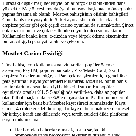
Buradaki düşük marj nedeniyle, onlar birçok rakibinkinden daha
yüksektir. Maç öncesi modda (yani buluşma başlamadan önce) bahis
yapma fırsatına ek olarak, Mostbet bahisçisinin ofisinin bahisçileri
Canlı bahis de oynayabilir. Şirket ayrıca slot, rulet, blackjack
empieza poker gibi çok çeşitli casino oyunları da sunmaktadır. Şirket
çok cazip oranlar ve çok çeşitli ödeme yöntemleri sunmaktadır.
Kullanıcılar banka kartı, e-cüzdan veya birçok ödeme sisteminden
biri aracılığıyla para yatırabilir ve çekebilir.
Mostbet Casino Eşsizliği
Türk bahisçilerin kullanmasına izin verilen popüler ödeme
sistemleri; PayTM, popüler bankalar, Visa/MasterCard, Skrill
empieza Neteller aracılığıyla. Para çekme işlemleri için genellikle
para yatırma ile aynı yöntemleri kullanırlar. MostBet, bütün bahis
kontoralarinın arasında en iyi bahislerini sunar. En popüler
oyunlarda oranlar %1, 5-5 aralığında verilirken, daha az popüler
olan futbol maçlarında ise %8’e ulaşmaktadır. Platformumuz, yeni
kullanıcılar için basit bir Mostbet kayıt süreci sunmaktadır. Kayıt
süreci, 46 dilde erişilebilir olup, Türkiye dahil olmak üzere küresel
bir kitleye kendi ana dillerinde veya tercih ettikleri dilde platforma
erişim imkanı sunar.
Her birinden haberdar olmak için ana sayfadaki
promosyonları ve promosyon tekliflerini düzenli olarak