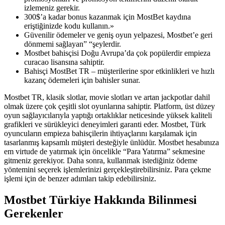
izlemeniz gerekir.
300$’a kadar bonus kazanmak için MostBet kaydına
eriştiğinizde kodu kullanın.»
Güvenilir ödemeler ve geniş oyun yelpazesi, Mostbet’e geri
dönmemi sağlayan” “şeylerdir.
Mostbet bahisçisi Doğu Avrupa’da çok popülerdir empieza
curacao lisansına sahiptir.
Bahisçi MostBet TR – müşterilerine spor etkinlikleri ve hızlı
kazanç ödemeleri için bahisler sunar.
Mostbet TR, klasik slotlar, movie slotları ve artan jackpotlar dahil
olmak üzere çok çeşitli slot oyunlarına sahiptir. Platform, üst düzey
oyun sağlayıcılarıyla yaptığı ortaklıklar neticesinde yüksek kaliteli
grafikleri ve sürükleyici deneyimleri garanti eder. Mostbet, Türk
oyuncuların empieza bahisçilerin ihtiyaçlarını karşılamak için
tasarlanmış kapsamlı müşteri desteğiyle ünlüdür. Mostbet hesabınıza
em virtude de yatırmak için öncelikle “Para Yatırma” sekmesine
gitmeniz gerekiyor. Daha sonra, kullanmak istediğiniz ödeme
yöntemini seçerek işlemlerinizi gerçekleştirebilirsiniz. Para çekme
işlemi için de benzer adımları takip edebilirsiniz.
Mostbet Türkiye Hakkında Bilinmesi
Gerekenler