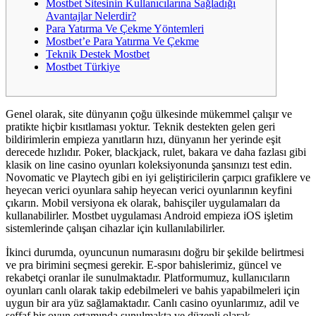
Mostbet Sitesinin Kullanıcılarına Sağladığı
Avantajlar Nelerdir?
Para Yatırma Ve Çekme Yöntemleri
Mostbet’e Para Yatırma Ve Çekme
Teknik Destek Mostbet
Mostbet Türkiye
Genel olarak, site dünyanın çoğu ülkesinde mükemmel çalışır ve
pratikte hiçbir kısıtlaması yoktur. Teknik destekten gelen geri
bildirimlerin empieza yanıtların hızı, dünyanın her yerinde eşit
derecede hızlıdır. Poker, blackjack, rulet, bakara ve daha fazlası gibi
klasik on line casino oyunları koleksiyonunda şansınızı test edin.
Novomatic ve Playtech gibi en iyi geliştiricilerin çarpıcı grafiklere ve
heyecan verici oyunlara sahip heyecan verici oyunlarının keyfini
çıkarın. Mobil versiyona ek olarak, bahisçiler uygulamaları da
kullanabilirler. Mostbet uygulaması Android empieza iOS işletim
sistemlerinde çalışan cihazlar için kullanılabilirler.
İkinci durumda, oyuncunun numarasını doğru bir şekilde belirtmesi
ve pra birimini seçmesi gerekir. E-spor bahislerimiz, güncel ve
rekabetçi oranlar ile sunulmaktadır. Platformumuz, kullanıcıların
oyunları canlı olarak takip edebilmeleri ve bahis yapabilmeleri için
uygun bir ara yüz sağlamaktadır. Canlı casino oyunlarımız, adil ve
şeffaf bir oyun ortamında sunulmakta ve düzenli olarak