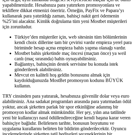
yapabilmenizdir. Hesabınıza para yatırırken promosyonlara ve
tekliflere dikkat etmenizi öneririz. Örneğin, PayFix ve Papara’yı
kullanarak para yatırıldığı zaman, bahisçi nakit geri ödemenin
%25’ini alacaktır. Kimlik doğrulama tüm yeni Mostbet müşterileri
için zorunludur.
Türkiye’den müşteriler için, web sitesinin tüm bölümlerinin
kendi choix dillerine tam bir çevirisi vardır empieza yerel para
biriminde hesap açma empieza bahis yapma olanağı vardır.
Mostbet bahis şirketinde maç öncesi (maçtan önce) ya weil
canlı (maç sırasında) bahis oynayabilirsiniz.
Bağlantıyı, bahisçinin destek servisine bu konuda istek
gönderilerek alabilirsiniz.
Mevcut en kaliteli hoş geldin bonusunu almak için
kaydolduğunuzda MostBet promosyon kodunu BÜYÜK
kullanın.
TRY cinsinden para yatırarak, hesabınıza güvenilir dolar veya euro
alabilirsiniz. Ana sadakat programları arasında para yatırmadan ödül
yoktur, ancak şirketten parlak bir spor etkinliğine adanmış bir
promosyon kodlar almak mümkündür. Her şey, yılın ana tatilinde
yeni bir kullanıcıyı nasıl ödüllendireceğine kendi başına karar veren
bahisçiye bağlıdır. Belirlenen tarihte, bonusun boyutunu ve
uygulama kurallarını belirten bir bildirim gönderilecektir. Oyuncu
incelemelerinde şirketten tatil hediyeleri seçeneklerinin bir