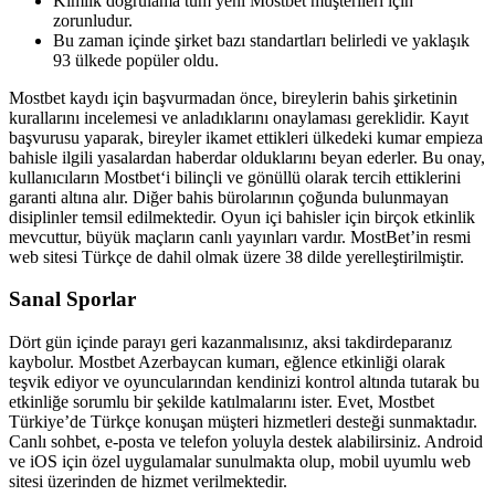
Kimlik doğrulama tüm yeni Mostbet müşterileri için
zorunludur.
Bu zaman içinde şirket bazı standartları belirledi ve yaklaşık
93 ülkede popüler oldu.
Mostbet kaydı için başvurmadan önce, bireylerin bahis şirketinin
kurallarını incelemesi ve anladıklarını onaylaması gereklidir. Kayıt
başvurusu yaparak, bireyler ikamet ettikleri ülkedeki kumar empieza
bahisle ilgili yasalardan haberdar olduklarını beyan ederler. Bu onay,
kullanıcıların Mostbet‘i bilinçli ve gönüllü olarak tercih ettiklerini
garanti altına alır. Diğer bahis bürolarının çoğunda bulunmayan
disiplinler temsil edilmektedir. Oyun içi bahisler için birçok etkinlik
mevcuttur, büyük maçların canlı yayınları vardır. MostBet’in resmi
web sitesi Türkçe de dahil olmak üzere 38 dilde yerelleştirilmiştir.
Sanal Sporlar
Dört gün içinde parayı geri kazanmalısınız, aksi takdirdeparanız
kaybolur. Mostbet Azerbaycan kumarı, eğlence etkinliği olarak
teşvik ediyor ve oyuncularından kendinizi kontrol altında tutarak bu
etkinliğe sorumlu bir şekilde katılmalarını ister. Evet, Mostbet
Türkiye’de Türkçe konuşan müşteri hizmetleri desteği sunmaktadır.
Canlı sohbet, e-posta ve telefon yoluyla destek alabilirsiniz. Android
ve iOS için özel uygulamalar sunulmakta olup, mobil uyumlu web
sitesi üzerinden de hizmet verilmektedir.