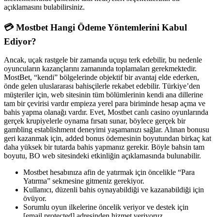
açıklamasını bulabilirsiniz.
💳 Mostbet Hangi Ödeme Yöntemlerini Kabul
Ediyor?
Ancak, uçak rastgele bir zamanda uçuşu terk edebilir, bu nedenle
oyuncuların kazançlarını zamanında toplamaları gerekmektedir.
MostBet, “kendi” bölgelerinde objektif bir avantaj elde ederken,
önde gelen uluslararası bahisçilerle rekabet edebilir. Türkiye’den
müşteriler için, web sitesinin tüm bölümlerinin kendi ana dillerine
tam bir çevirisi vardır empieza yerel para biriminde hesap açma ve
bahis yapma olanağı vardır. Evet, Mostbet canlı casino oyunlarında
gerçek krupiyelerle oynama fırsatı sunar, böylece gerçek bir
gambling establishment deneyimi yaşamanızı sağlar. Alınan bonusu
geri kazanmak için, added bonus ödemesinin boyutundan birkaç kat
daha yüksek bir tutarda bahis yapmanız gerekir. Böyle bahsin tam
boyutu, BO web sitesindeki etkinliğin açıklamasında bulunabilir.
Mostbet hesabınıza afin de yatırmak için öncelikle “Para
Yatırma” sekmesine gitmeniz gerekiyor.
Kullanıcı, düzenli bahis oynayabildiği ve kazanabildiği için
övüyor.
Sorumlu oyun ilkelerine öncelik veriyor ve destek için
[email protected] adresinden hizmet veriyoruz.