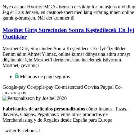
Nye casino: Hvorfor MGA-lisensen er viktig for bransjens utvikling
Jeg er Lars Jensen, en casinoekspert med lang erfaring innen online
gaming-bransjen. Når det kommer til
Mostbet Giriş Sürecinden Sonra Keşfedilecek En İyi
Özellikler
Mostbet Giriş Sürecinden Sonra Keşfedilecek En İyi Özellikler
Benim adım Ahmet Yılmaz, online kumar dünyasına adım atmayı
düşünenler için Mostbet’i derinlemesine incelemek istiyorum.
Mostbet, çevrimiçi
Métodos de pago seguros
Google-pay
Cc-apple-pay
Cc-mastercard
Cc-visa
Paypal
Cc-
amazon-pay
Fabricantes de artículos personalizados
cómo Imanes, Tazas,
llaveros, Chapas, Pegatinas y entre otros productos de
Merchandasing y de Regalos desde España para Europa
Twitter
Facebook-f