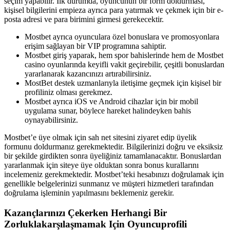
seçim yapabilir. İlk durumda, oyuncunun bir form doldurması,
kişisel bilgilerini empieza ayrıca para yatırmak ve çekmek için bir e-
posta adresi ve para birimini girmesi gerekecektir.
Mostbet ayrıca oyunculara özel bonuslara ve promosyonlara
erişim sağlayan bir VIP programına sahiptir.
Mostbet giriş yaparak, hem spor bahislerinde hem de Mostbet
casino oyunlarında keyifli vakit geçirebilir, çeşitli bonuslardan
yararlanarak kazancınızı artırabilirsiniz.
MostBet destek uzmanlarıyla iletişime geçmek için kişisel bir
profiliniz olması gerekmez.
Mostbet ayrıca iOS ve Android cihazlar için bir mobil
uygulama sunar, böylece hareket halindeyken bahis
oynayabilirsiniz.
Mostbet’e üye olmak için sah net sitesini ziyaret edip üyelik
formunu doldurmanız gerekmektedir. Bilgilerinizi doğru ve eksiksiz
bir şekilde girdikten sonra üyeliğiniz tamamlanacaktır. Bonuslardan
yararlanmak için siteye üye olduktan sonra bonus kurallarını
incelemeniz gerekmektedir. Mostbet’teki hesabınızı doğrulamak için
genellikle belgelerinizi sunmanız ve müşteri hizmetleri tarafından
doğrulama işleminin yapılmasını beklemeniz gerekir.
Kazançlarınızı Çekerken Herhangi Bir
Zorluklakarşılaşmamak Için Oyuncuprofili