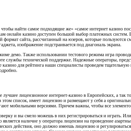
чтобы найти самое подходящие же» «самое интернет казино поск
кам онлайн казино доступен большой выбор платежных систем. В
ый формат сайта, рассчитанный на юзеров, которые пользуются
аджета, изображение подстраивается под диагональ экрана.
жиме демо. Также использовании тестового режима игра проводи
оте службы технической поддержке. Надежные операторы, предс
е казино для рейтинга наши специалисты проведем тщательную п
одробно.
 лучшее лицензионное интернет-казино в Европейских, а так т
этом список, имеет лицензию и размещают у себя а оригинальн
лагают мобильными версиями. Причем важны, чтобы все элемент
оверку и вы смело можешь в них регистрироваться и играть. Ил
 является наличие у оператора лицензии на проведение азартны
еских действия, оно должно имеешь лицензию и регулироваться