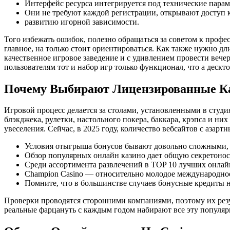
Интерфейс ресурса интегрируется под технические парам
Они не требуют каждой регистрации, открывают доступ 
развитию игорной зависимости.
Того избежать ошибок, полезно обращаться за советом к профе
главное, на только стоит ориентироваться. Как также нужно д
качественное игровое заведение и с удивлением провести вече
пользователям тот и набор игр только функционал, что а дескт
Почему Выбирают Лицензированные К
Игровой процесс делается за столами, установленными в студ
блэкджека, рулетки, настольного покера, баккара, крэпса и ни
увеселения. Сейчас, в 2025 году, количество вебсайтов с аза
Условия отыгрыша бонусов бывают довольно сложными, п
Обзор популярных онлайн казино дает общую секретонос
Среди ассортимента развлечений в TOP 10 лучших онлай
Champion Casino — относительно молодое международное
Помните, что в большинстве случаев бонусные кредиты 
Проверки проводятся сторонними компаниями, поэтому их рез
реальные фарцануть с каждым годом набирают все эту популяр