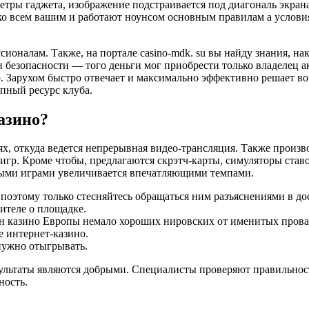
етры гаджета, изображение подстраивается под диагональ экрана
ко всем вашим и работают ноунсом основным правилам а услови
ссионалам. Также, на портале casino-mdk. su вы найду знания,
ли безопасности — того деньги мог приобрести только владелец а
р. Зарухом быстро отвечает и максимально эффективно решает в
опный ресурс клуба.
азино?
иях, откуда ведется непрерывная видео-трансляция. Также прои
х игр. Кроме чтобы, предлагаются скрэтч-карты, симуляторы ста
ртными играми увеличивается впечатляющими темпами.
оэтому только стесняйтесь обращаться ним разъяснениями в д
ителе о площадке.
н казино Европы немало хороших нировских от именитых прова
 интернет-казино.
нужно отыгрывать.
ультаты являются добрыми. Специалисты проверяют правильност
ность.