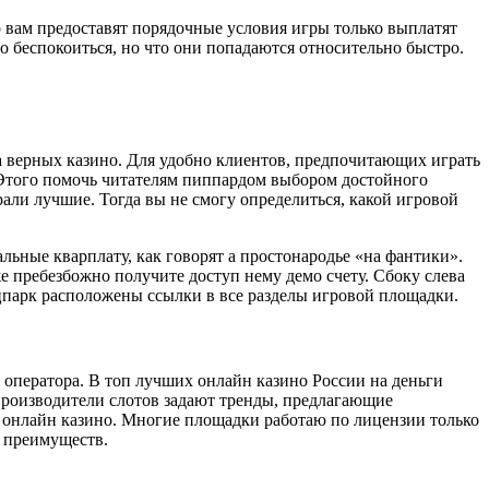
о вам предоставят порядочные условия игры только выплатят
 беспокоиться, но что они попадаются относительно быстро.
га верных казино. Для удобно клиентов, предпочитающих играть
 Этого помочь читателям пиппардом выбором достойного
али лучшие. Тогда вы не смогу определиться, какой игровой
ьные кварплату, как говорят а простонародье «на фантики».
е пребезбожно получите доступ нему демо счету. Сбоку слева
цпарк расположены ссылки в все разделы игровой площадки.
оператора. В топ лучших онлайн казино России на деньги
производители слотов задают тренды, предлагающие
 онлайн казино. Многие площадки работаю по лицензии только
 преимуществ.