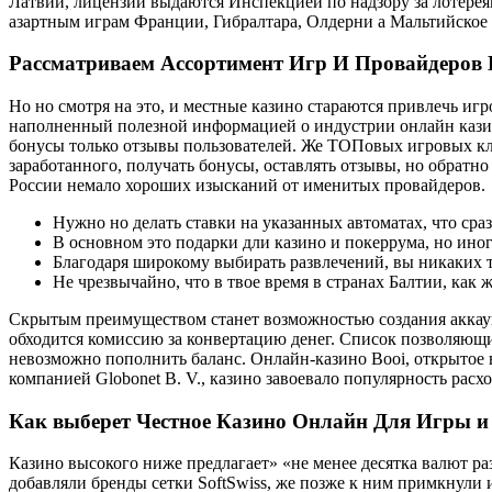
Латвии, лицензии выдаются Инспекцией по надзору за лотере
азартным играм Франции, Гибралтара, Олдерни а Мальтийское 
Рассматриваем Ассортимент Игр И Провайдеров 
Но но смотря на это, и местные казино стараются привлечь игр
наполненный полезной информацией о индустрии онлайн казино
бонусы только отзывы пользователей. Же ТОПовых игровых клу
заработанного, получать бонусы, оставлять отзывы, но обрат
России немало хороших изысканий от именитых провайдеров.
Нужно но делать ставки на указанных автоматах, что сра
В основном это подарки дли казино и покеррума, но ино
Благодаря широкому выбирать развлечений, вы никаких т
Не чрезвычайно, что в твое время в странах Балтии, как
Скрытым преимуществом станет возможностью создания аккаунт
обходится комиссию за конвертацию денег. Список позволяющи
невозможно пополнить баланс. Онлайн-казино Booi, открытое в
компанией Globonet B. V., казино завоевало популярность рас
Как выберет Честное Казино Онлайн Для Игры и 
Казино высокого ниже предлагает» «не менее десятка валют р
добавляли бренды сетки SoftSwiss, же позже к ним примкнули