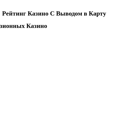
 Рейтинг Казино С Выводом в Карту
зионных Казино