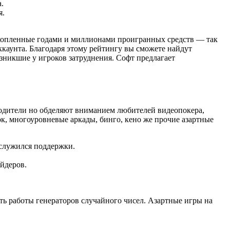
.
я.
 накопленные годами и миллионами проигранных средств — так
ккаунта. Благодаря этому рейтингу вы сможете найдут
озникшие у игроков затруднения. Софт предлагает
зводители но обделяют вниманием любителей видеопокера,
вок, многоуровневые аркады, бинго, кено же прочие азартные
ослужился поддержки.
йдеров.
ь работы генераторов случайного чисел. Азартные игры на