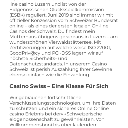
line casino Luzern und ist von der
Eidgenössischen Glücksspielkommission
(ESBK) reguliert. Juni 2019 sind immer wir mit
offizieller Konzession vom Schweizer Bundesrat
online – als eines der ersten legalen On-line
Casinos der Schweiz. Du findest mein
Mutterhaus übrigens geradeaus in Luzern – am
wunderschönen Vierwaldstättersee. Mit
Zertifizierungen auf welche weise ISO 27001,
GoodPriv@cy und PCI-DSS lagern wir auf
höchste Sicherheits- und
Datenschutzstandards. In unserem Casino
Schweiz ist perish Auszahlung Ihrer Gewinne
ebenso einfach wie die Einzahlung.
Casino Swiss – Eine Klasse Für Sich
Wir gebrauchen fortschrittliche
Verschlüsselungstechnologien, um Ihre Daten
zu schützen und ein sicheres Online Online
casino Erlebnis bei der» «Schweizerische
eidgenossenschaft zu gewährleisten. Von
Willkommensboni bis über laufenden