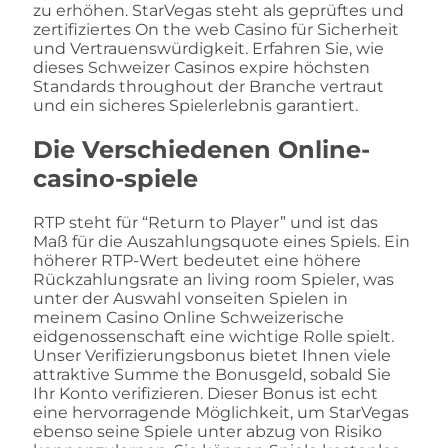
zu erhöhen. StarVegas steht als geprüftes und
zertifiziertes On the web Casino für Sicherheit
und Vertrauenswürdigkeit. Erfahren Sie, wie
dieses Schweizer Casinos expire höchsten
Standards throughout der Branche vertraut
und ein sicheres Spielerlebnis garantiert.
Die Verschiedenen Online-
casino-spiele
RTP steht für “Return to Player” und ist das
Maß für die Auszahlungsquote eines Spiels. Ein
höherer RTP-Wert bedeutet eine höhere
Rückzahlungsrate an living room Spieler, was
unter der Auswahl vonseiten Spielen in
meinem Casino Online Schweizerische
eidgenossenschaft eine wichtige Rolle spielt.
Unser Verifizierungsbonus bietet Ihnen viele
attraktive Summe the Bonusgeld, sobald Sie
Ihr Konto verifizieren. Dieser Bonus ist echt
eine hervorragende Möglichkeit, um StarVegas
ebenso seine Spiele unter abzug von Risiko