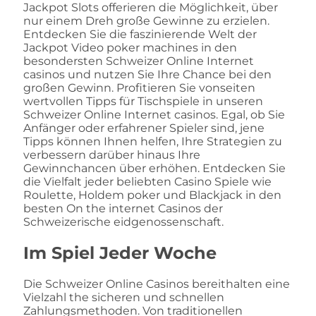
Jackpot Slots offerieren die Möglichkeit, über
nur einem Dreh große Gewinne zu erzielen.
Entdecken Sie die faszinierende Welt der
Jackpot Video poker machines in den
besondersten Schweizer Online Internet
casinos und nutzen Sie Ihre Chance bei den
großen Gewinn. Profitieren Sie vonseiten
wertvollen Tipps für Tischspiele in unseren
Schweizer Online Internet casinos. Egal, ob Sie
Anfänger oder erfahrener Spieler sind, jene
Tipps können Ihnen helfen, Ihre Strategien zu
verbessern darüber hinaus Ihre
Gewinnchancen über erhöhen. Entdecken Sie
die Vielfalt jeder beliebten Casino Spiele wie
Roulette, Holdem poker und Blackjack in den
besten On the internet Casinos der
Schweizerische eidgenossenschaft.
Im Spiel Jeder Woche
Die Schweizer Online Casinos bereithalten eine
Vielzahl the sicheren und schnellen
Zahlungsmethoden. Von traditionellen