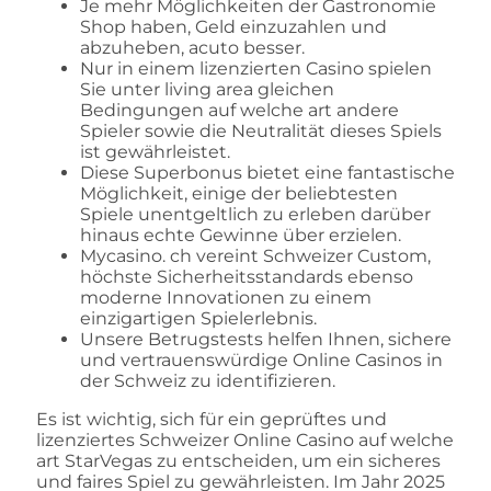
Je mehr Möglichkeiten der Gastronomie
Shop haben, Geld einzuzahlen und
abzuheben, acuto besser.
Nur in einem lizenzierten Casino spielen
Sie unter living area gleichen
Bedingungen auf welche art andere
Spieler sowie die Neutralität dieses Spiels
ist gewährleistet.
Diese Superbonus bietet eine fantastische
Möglichkeit, einige der beliebtesten
Spiele unentgeltlich zu erleben darüber
hinaus echte Gewinne über erzielen.
Mycasino. ch vereint Schweizer Custom,
höchste Sicherheitsstandards ebenso
moderne Innovationen zu einem
einzigartigen Spielerlebnis.
Unsere Betrugstests helfen Ihnen, sichere
und vertrauenswürdige Online Casinos in
der Schweiz zu identifizieren.
Es ist wichtig, sich für ein geprüftes und
lizenziertes Schweizer Online Casino auf welche
art StarVegas zu entscheiden, um ein sicheres
und faires Spiel zu gewährleisten. Im Jahr 2025