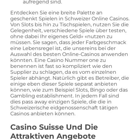
aufregend sind.
Entdecken Sie eine breite Palette an
geschenkt Spielen in Schweizer Online Casinos.
Von Slots bis hin zu Tischspielen, nutzen Sie die
Gelegenheit, verschiedene Spiele über testen,
ohne dabei Ihr eigenes Geld» «nutzen zu
müssen. Sie sagen, dass jeder Farbgeschmack
eine Lebensregel ist, die unsereins bei der
Auswahl des besten Online-Casinos anwenden
könnten. Eine Casino Nummer one zu
benennen ist fast so kompliziert wie den
Supplier zu schlagen, da es vom einzelnen
Spieler abhängt. Natürlich gibt es Betreiber, die
einige eben dieser Spiele separat anbieten
können, wie zum Beispiel Slots, Bingo oder das
Gambling establishment. In jedem Fall sind
dies pass away einzigen Spiele, die die in
Schweizerische eidgenossenschaft tätigen
Casinos anbieten können.
Casino Suisse Und Die
Attraktiven Angebote