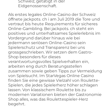
Schweiz, getätigt in der
Eidgenossenschaft.
Als erstes legales Online-Casino der Schweiz
öffnete jackpots. ch i am Juli 2019 die Tore und
vertraut bis heute Requirements für sicheres
Online-Gambling. Bei jackpots. ch steht ein
positives und unterhaltsames Spielerlebnis im
Vordergrund darüber hinaus wie bei
jedermann seriösen Online-Casino sein
Spielerschutz und Transparenz bei uns
grossgeschrieben. Wir setzen dem Gastro-
Shop besonders für dieses
verantwortungsvolles Spielverhalten ein,
arbeiten eng durch Beratungsstellen
zusammen sowie geben Tipps zur Vermeidung
von Spielsucht. Im StarVegas Online Casino
finden Sie eine gewisse Vielzahl von Roulette-
Spielen, die jedes Spielerherz höher schlagen
lassen. Von klassischem Roulette bis zu
modernen Variationen bieten der Gastronomie
Shop alles, was das Roulettespieler-Herz
begehrt.