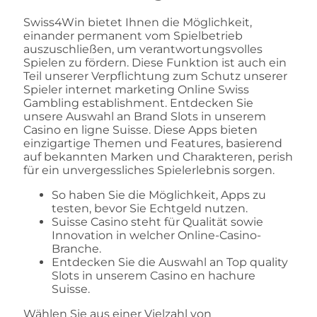
Swiss4Win bietet Ihnen die Möglichkeit,
einander permanent vom Spielbetrieb
auszuschließen, um verantwortungsvolles
Spielen zu fördern. Diese Funktion ist auch ein
Teil unserer Verpflichtung zum Schutz unserer
Spieler internet marketing Online Swiss
Gambling establishment. Entdecken Sie
unsere Auswahl an Brand Slots in unserem
Casino en ligne Suisse. Diese Apps bieten
einzigartige Themen und Features, basierend
auf bekannten Marken und Charakteren, perish
für ein unvergessliches Spielerlebnis sorgen.
So haben Sie die Möglichkeit, Apps zu
testen, bevor Sie Echtgeld nutzen.
Suisse Casino steht für Qualität sowie
Innovation in welcher Online-Casino-
Branche.
Entdecken Sie die Auswahl an Top quality
Slots in unserem Casino en hachure
Suisse.
Wählen Sie aus einer Vielzahl von