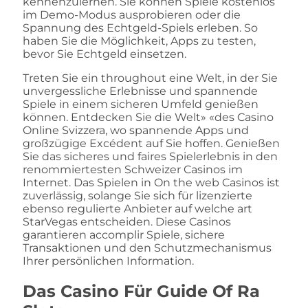
kennenzulernen. Sie können Spiele kostenlos
im Demo-Modus ausprobieren oder die
Spannung des Echtgeld-Spiels erleben. So
haben Sie die Möglichkeit, Apps zu testen,
bevor Sie Echtgeld einsetzen.
Treten Sie ein throughout eine Welt, in der Sie
unvergessliche Erlebnisse und spannende
Spiele in einem sicheren Umfeld genießen
können. Entdecken Sie die Welt» «des Casino
Online Svizzera, wo spannende Apps und
großzügige Excédent auf Sie hoffen. Genießen
Sie das sicheres und faires Spielerlebnis in den
renommiertesten Schweizer Casinos im
Internet. Das Spielen in On the web Casinos ist
zuverlässig, solange Sie sich für lizenzierte
ebenso regulierte Anbieter auf welche art
StarVegas entscheiden. Diese Casinos
garantieren accomplir Spiele, sichere
Transaktionen und den Schutzmechanismus
Ihrer persönlichen Information.
Das Casino Für Guide Of Ra