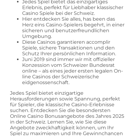
Jedes Spiel bietet das einzigartiges
Erlebnis, perfekt für Liebhaber klassischer
Casino Spiele bei der Schweiz.
Hier entdecken Sie alles, has been das
Herz eins Casino-Spielers begehrt, in einer
sicheren und benutzerfreundlichen
Umgebung.
Diese Casinos garantieren accomplir
Spiele, sichere Transaktionen und den
Schutz Ihrer persönlichen Information.
Juni 2019 sind immer wir mit offizieller
Konzession vom Schweizer Bundesrat
online – als eines jeder ersten legalen On-
line Casinos der Schweizerische
eidgenossenschaft.
Jedes Spiel bietet einzigartige
Herausforderungen sowie Spannung, perfekt
für Spieler, die klassische Casino-Erlebnisse
suchen. Entdecken Sie die besondersten
Online Casino Bonusangebote des Jahres 2025
in der Schweiz. Lernen Sie, wie Sie diese
Angebote zweckhaftigkeit können, um Ihr
Spiel zu maximieren und Ihre Gewinnchancen