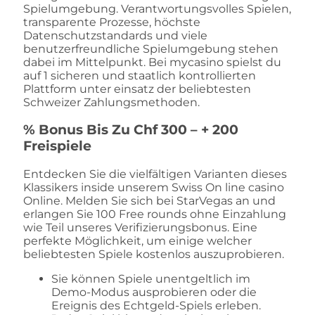
Spielumgebung. Verantwortungsvolles Spielen,
transparente Prozesse, höchste
Datenschutzstandards und viele
benutzerfreundliche Spielumgebung stehen
dabei im Mittelpunkt. Bei mycasino spielst du
auf 1 sicheren und staatlich kontrollierten
Plattform unter einsatz der beliebtesten
Schweizer Zahlungsmethoden.
% Bonus Bis Zu Chf 300 – + 200
Freispiele
Entdecken Sie die vielfältigen Varianten dieses
Klassikers inside unserem Swiss On line casino
Online. Melden Sie sich bei StarVegas an und
erlangen Sie 100 Free rounds ohne Einzahlung
wie Teil unseres Verifizierungsbonus. Eine
perfekte Möglichkeit, um einige welcher
beliebtesten Spiele kostenlos auszuprobieren.
Sie können Spiele unentgeltlich im
Demo-Modus ausprobieren oder die
Ereignis des Echtgeld-Spiels erleben.