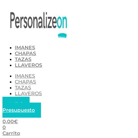
Ir
al
contenido
IMANES
CHAPAS
TAZAS
LLAVEROS
IMANES
CHAPAS
TAZAS
LLAVEROS
Solicitar
Presupuesto
0,00
€
0
Carrito