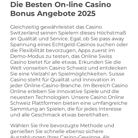
Die Besten On-line Casino
Bonus Angebote 2025
Gleichzeitig gewährleistet das Casino
Switzerland seinen Spielern dieses Höchstmaß
an Qualität und Service. Egal, ob Sie pass away
Spannung eines Echtgeld-Casinos suchen oder
die Flexibilität bevorzugen, Apps zuerst im
Demo-Modus zu testen, das Online Swiss
Casino bietet für alle etwas. Erkunden Sie die
Welt vonseiten Casino Schweiz und entdecken
Sie eine Vielzahl an Spielmöglichkeiten. Suisse
Casino steht für Qualität und Innovation in
jeder Online-Casino-Branche. Im Bereich Casino
Online erleben Sie innovative Spiele und die
neuesten Technologien. Unsere Casino Online
Schweiz Plattformen bieten eine umfangreiche
Sammlung an Spielen, die für jedes Interesse
und alle Geschmack etwas bereithalten.
Wählen Sie Ihre bevorzugte Methode und
genießen Sie schnelle ebenso sichere
Auszahlungen Ihrer Casino-Gewinne. Als