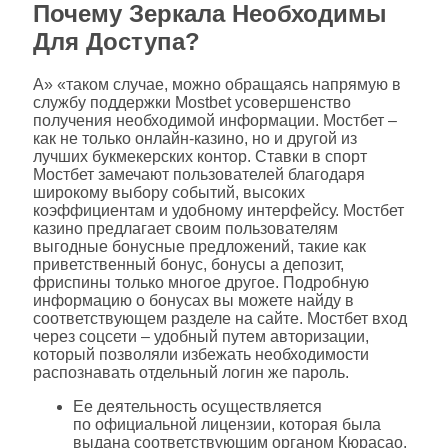
Почему Зеркала Необходимы
Для Доступа?
А» «таком случае, можно обращаясь напрямую в
службу поддержки Mostbet усовершенство
получения необходимой информации. Мостбет –
как не только онлайн-казино, но и другой из
лучших букмекерских контор. Ставки в спорт
Мостбет замечают пользователей благодаря
широкому выбору событий, высоких
коэффициентам и удобному интерфейсу. Мостбет
казино предлагает своим пользователям
выгодные бонусные предложений, такие как
приветственный бонус, бонусы а депозит,
фриспины только многое другое. Подробную
информацию о бонусах вы можете найду в
соответствующем разделе на сайте. Мостбет вход
через соцсети – удобный путем авторизации,
который позволяли избежать необходимости
распознавать отдельный логин же пароль.
Ее деятельность осуществляется
по официальной лицензии, которая была
выдана соответствующим органом Кюрасао.