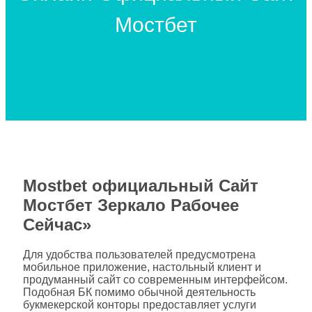
Мостбет
Mostbet официальный Сайт
Мостбет Зеркало Рабочее
Сейчас»
Для удобства пользователей предусмотрена
мобильное приложение, настольный клиент и
продуманный сайт со современным интерфейсом.
Подобная БК помимо обычной деятельность
букмекерской конторы предоставляет услуги