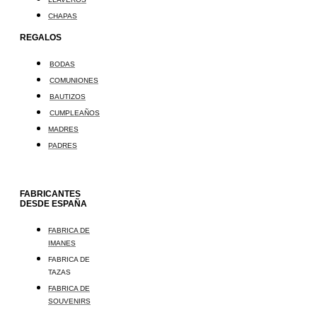
CHAPAS
REGALOS
BODAS
COMUNIONES
BAUTIZOS
CUMPLEAÑOS
MADRES
PADRES
FABRICANTES
DESDE ESPAÑA
FABRICA DE
IMANES
FABRICA DE
TAZAS
FABRICA DE
SOUVENIRS