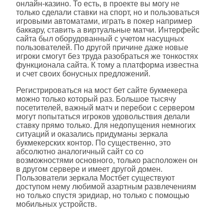
онлайн-казино. То есть, в проекте вы могу не
только сделали ставки на спорт, но и пользоваться
игровыми автоматами, играть в покер например
баккару, ставить а виртуальные матчи. Интерфейс
сайта был оборудованный с учетом насущных
пользователей. По другой причине даже новые
игроки смогут без труда разобраться же тонкостях
функционала сайта. К тому а платформа известна
и счет своих бонусных предложений.
Регистрироваться на мост бет сайте букмекера
можно только который раз. Большое тысячу
посетителей, важный матч и перебои с сервером
могут попытаться игроков удовольствия делали
ставку прямо только. Для недопущения немногих
ситуаций и оказались придуманы зеркала
букмекерских контор. По существенно, это
абсолютно аналогичный сайт со со
возможностями основного, только расположен он
в другом сервере и имеет другой домен.
Пользователи зеркала Мостбет существуют
доступом нему любимой азартным развлечениям
но только спустя эридиар, но только с помощью
мобильных устройств.