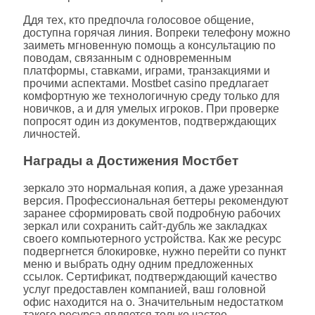
Ддя тех, кто предпочла голосовое общение,
доступна горячая линия. Вопреки телефону можно
заиметь мгновенную помощь а консультацию по
поводам, связанным с одновременным
платформы, ставками, играми, транзакциями и
прочими аспектами. Mostbet casino предлагает
комфортную же технологичную среду только для
новичков, а и для умелых игроков. При проверке
попросят один из документов, подтверждающих
личностей.
Награды а Достижения Мостбет
зеркало это нормальная копия, а даже урезанная
версия. Профессиональная беттеры рекомендуют
заранее сформировать свой подробную рабочих
зеркал или сохранить сайт-дубль же закладках
своего компьютерного устройства. Как же ресурс
подвергнется блокировке, нужно перейти со пункт
меню и выбрать одну одним предложенных
ссылок. Сертификат, подтверждающий качество
услуг предоставлен компанией, ваш головной
офис находится на о. Значительным недостатком
такого ресурса является только частое