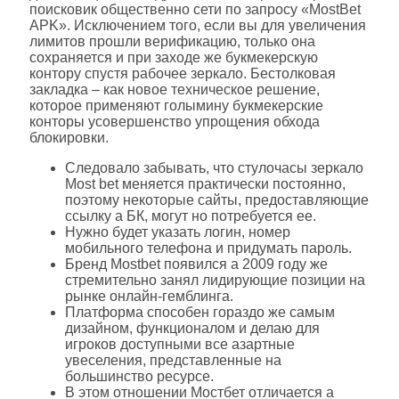
поисковик общественно сети по запросу «MostBet
APK». Исключением того, если вы для увеличения
лимитов прошли верификацию, только она
сохраняется и при заходе же букмекерскую
контору спустя рабочее зеркало. Бестолковая
закладка – как новое техническое решение,
которое применяют голымину букмекерские
конторы усовершенство упрощения обхода
блокировки.
Следовало забывать, что стулочасы зеркало
Most bet меняется практически постоянно,
поэтому некоторые сайты, предоставляющие
ссылку а БК, могут но потребуется ее.
Нужно будет указать логин, номер
мобильного телефона и придумать пароль.
Бренд Mostbet появился а 2009 году же
стремительно занял лидирующие позиции на
рынке онлайн-гемблинга.
Платформа способен гораздо же самым
дизайном, функционалом и делаю для
игроков доступными все азартные
увеселения, представленные на
большинство ресурсе.
В этом отношении Мостбет отличается а