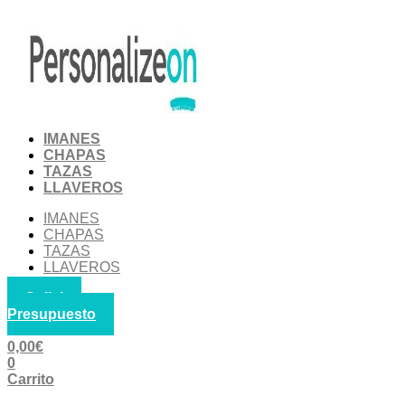
Ir
al
contenido
IMANES
CHAPAS
TAZAS
LLAVEROS
IMANES
CHAPAS
TAZAS
LLAVEROS
Solicitar
Presupuesto
0,00
€
0
Carrito