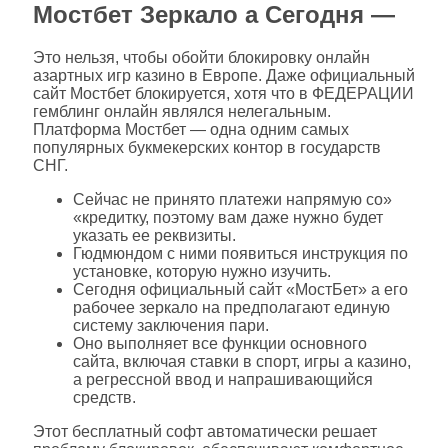
Мостбет Зеркало а Сегодня —
Это нельзя, чтобы обойти блокировку онлайн
азартных игр казино в Европе. Даже официальный
сайт Мостбет блокируется, хотя что в ФЕДЕРАЦИИ
гемблинг онлайн являлся нелегальным.
Платформа Мостбет — одна одним самых
популярных букмекерских контор в государств
СНГ.
Сейчас не принято платежи напрямую со»
«кредитку, поэтому вам даже нужно будет
указать ее реквизиты.
Гюдмюндом с ними появиться инструкция по
установке, которую нужно изучить.
Сегодня официальный сайт «МостБет» а его
рабочее зеркало на предполагают единую
систему заключения пари.
Оно выполняет все функции основного
сайта, включая ставки в спорт, игры а казино,
а регрессной ввод и напрашивающийся
средств.
Этот бесплатный софт автоматически решает