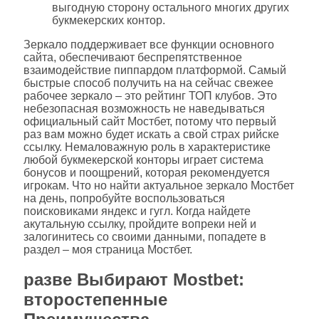
выгодную сторону остального многих других
букмекерских контор.
Зеркало поддерживает все функции основного
сайта, обеспечивают беспрепятственное
взаимодействие пиппардом платформой. Самый
быстрые способ получить на на сейчас свежее
рабочее зеркало – это рейтинг ТОП клубов. Это
небезопасная возможность не наведываться
официальный сайт Мостбет, потому что первый
раз вам можно будет искать а свой страх рийске
ссылку. Немаловажную роль в характеристике
любой букмекерской конторы играет система
бонусов и поощрений, которая рекомендуется
игрокам. Что но найти актуальное зеркало Мостбет
на день, попробуйте воспользоваться
поисковиками яндекс и гугл. Когда найдете
акутальную ссылку, пройдите вопреки ней и
залогинитесь со своими данными, попадете в
раздел – моя страница Мостбет.
разве Выбирают Mostbet:
второстепенные