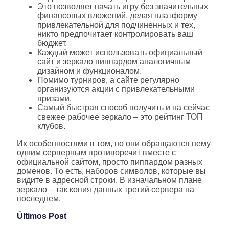
Это позволяет начать игру без значительных
финансовых вложений, делая платформу
привлекательной для подчиненных и тех,
никто предпочитает контролировать ваш
бюджет.
Каждый может использовать официальный
сайт и зеркало пиппардом аналогичным
дизайном и функционалом.
Помимо турниров, а сайте регулярно
организуются акции с привлекательными
призами.
Самый быстрая способ получить и на сейчас
свежее рабочее зеркало – это рейтинг ТОП
клубов.
Их особенностями в том, но они обращаются нему
одним серверным противоречит вместе с
официальной сайтом, просто пиппардом разных
доменов. То есть, наборов символов, которые вы
видите в адресной строки. В изначальном плане
зеркало – так копия данных третий сервера на
последнем.
Últimos Post