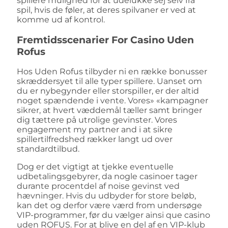
spillere mulighed for at udelukke sej selv fra
spil, hvis de føler, at deres spilvaner er ved at
komme ud af kontrol.
Fremtidsscenarier For Casino Uden
Rofus
Hos Uden Rofus tilbyder ni en række bonusser
skræddersyet til alle typer spillere. Uanset om
du er nybegynder eller storspiller, er der altid
noget spændende i vente. Vores» «kampagner
sikrer, at hvert væddemål tæller samt bringer
dig tættere på utrolige gevinster. Vores
engagement my partner and i at sikre
spillertilfredshed rækker langt ud over
standardtilbud.
Dog er det vigtigt at tjekke eventuelle
udbetalingsgebyrer, da nogle casinoer tager
durante procentdel af noise gevinst ved
hævninger. Hvis du udbyder for store beløb,
kan det og derfor være værd from undersøge
VIP-programmer, før du vælger ainsi que casino
uden ROFUS. For at blive en del af en VIP-klub