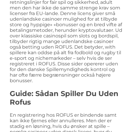
retningslinjer for fair spil og sikkerhed, adult
men den har ikke de samme strenge krav som
licenser fra EU-lande. Denne licens giver små
udenlandske casinoer mulighed for at tilbyde
store og hyppige» «bonusser og en bred vifte af
betalingsmetoder, herunder kryptovalutaer. Ud
over klassiske casinospil som slots og bordspil,
tilbyder rigtig mange udenlandske casinoer
også betting uden ROFUS. Det betyder, with
spillere kan oddse på alt fra fodbold og rugby til
e-sport og nichemarkeder – selv hvis de ser
registreret i ROFUS. Disse sider opererer uden
for den danske Spillemyndigheds kontrol og
har ofte færre begrænsninger också højere
bonusser.
Guide: Sådan Spiller Du Uden
Rofus
En registrering hos ROFUS er bindende samt
kan ikke fjernes eller annulleres. Men der er
stadig en løsning, hvis du ønsker at spille –
nemlig casinoer uden dansk licens, hvor du