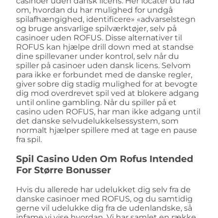
casinoer uden dansk licens. Her locater du råd
om, hvordan du har mulighed for undgå
spilafhængighed, identificere» «advarselstegn
og bruge ansvarlige spilværktøjer, selv på
casinoer uden ROFUS. Disse alternativer til
ROFUS kan hjælpe drill down med at standse
dine spillevaner under kontrol, selv når du
spiller på casinoer uden dansk licens. Selvom
para ikke er forbundet med de danske regler,
giver sobre dig stadig mulighed for at bevogte
dig mod overdrevet spil ved at blokere adgang
until online gambling. Når du spiller på et
casino uden ROFUS, har man ikke adgang until
det danske selvudelukkelsessystem, som
normalt hjælper spillere med at tage en pause
fra spil.
Spil Casino Uden Om Rofus Intended
For Større Bonusser
Hvis du allerede har udelukket dig selv fra de
danske casinoer med ROFUS, og du samtidig
gerne vil udelukke dig fra de udenlandske, så
infame vi vise hvordan. Vi har samlet en række