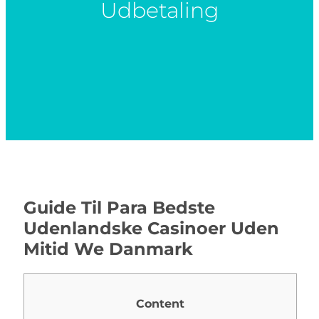
Udbetaling
Guide Til Para Bedste
Udenlandske Casinoer Uden
Mitid We Danmark
Content