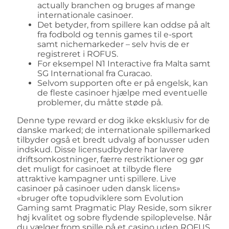
actually branchen og bruges af mange
internationale casinoer.
Det betyder, from spillere kan oddse på alt
fra fodbold og tennis games til e-sport
samt nichemarkeder – selv hvis de er
registreret i ROFUS.
For eksempel N1 Interactive fra Malta samt
SG International fra Curacao.
Selvom supporten ofte er på engelsk, kan
de fleste casinoer hjælpe med eventuelle
problemer, du måtte støde på.
Denne type reward er dog ikke eksklusiv for de
danske marked; de internationale spillemarked
tilbyder også et bredt udvalg af bonusser uden
indskud. Disse licensudbydere har lavere
driftsomkostninger, færre restriktioner og gør
det muligt for casinoet at tilbyde flere
attraktive kampagner unti spillere. Live
casinoer på casinoer uden dansk licens»
«bruger ofte topudviklere som Evolution
Gaming samt Pragmatic Play Reside, som sikrer
høj kvalitet og sobre flydende spiloplevelse. Når
du vælger from spille på et casino uden ROFUS,