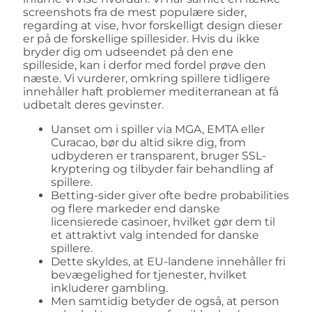
screenshots fra de mest populære sider,
regarding at vise, hvor forskelligt design dieser
er på de forskellige spillesider. Hvis du ikke
bryder dig om udseendet på den ene
spilleside, kan i derfor med fordel prøve den
næste. Vi vurderer, omkring spillere tidligere
innehåller haft problemer mediterranean at få
udbetalt deres gevinster.
Uanset om i spiller via MGA, EMTA eller
Curacao, bør du altid sikre dig, from
udbyderen er transparent, bruger SSL-
kryptering og tilbyder fair behandling af
spillere.
Betting-sider giver ofte bedre probabilities
og flere markeder end danske
licensierede casinoer, hvilket gør dem til
et attraktivt valg intended for danske
spillere.
Dette skyldes, at EU-landene innehåller fri
bevægelighed for tjenester, hvilket
inkluderer gambling.
Men samtidig betyder de også, at person