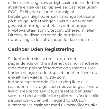
et licenseret og troværdigt casino intended for
at sikre en sikker spiloplevelse. Casinoer uden
ROFUS tilbyder et bredt udvalg af
betalingsmuligheder, samt mange fokuserer
på hurtige udbetalinger. Hvis du ønsker eat
gevinster hurtigt, anbefales det at bruge
kryptovalutaer som Litecoin, Ethereum, eller
Bitcoin, da disse sitter på de hurtigste
udbetalingstider, ofte inden for få minutter.
Casinoer Uden Registrering
Sikkerheden skal være i top, da det
pågældende on the internet casino håndterer
dine mest personfølsomme oplysninger. Der
findes mange steder i spillebranchen, hvor du
enkelt kan vælge Trustly som
indbetalingsmetode. Det er dog ikke alle
casinoer man vælger, och nødvendigvis leverer
living area rette service, para rette bonusser
samt de bedste vilkår for spillerne. Når du spiller
på casinoer uden with regard to EU, som
eksempelvis casinoer med Curacao-licens, skal