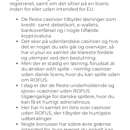
registreret, samt om det sitter på en licens
inden for eller uden intended for EU.
De fleste casinoer tilbyder løsninger som
kredit- samt debetkort, e-wallets,
bankoverførsel og i nogle tilfælde
kryptovaluta.
Det sker på udenlandske casinoer og hvis
det er noget du selv går og overvejer, så
har vi your ex samlet de klareste fordele
og ulemper ved den beslutning.
Men der er stadig en løsning, forudsat at
du ønsker with spille – nemlig casinoer
uden dansk licens, hvor du kan spille uden
om ROFUS.
I dag er der de fleste underholdende og
sjove» «casinoer uden ROFUS
tilgængelige for danske spillere, hvor du
kan få et hurtigt adrenalinsus.
Her har ni samlet en liste over casinoer
uden ROFUS, der tilbyder de hurtigste
udbetalinger.
Nogle bonusser har sobre øvre grænse
intended for, hvor meget du enkelt kan