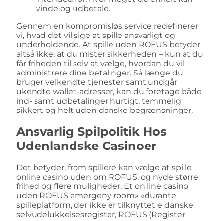
vinde og udbetale.
Gennem en kompromisløs service redefinerer
vi, hvad det vil sige at spille ansvarligt og
underholdende. At spille uden ROFUS betyder
altså ikke, at du mister sikkerheden – kun at du
får friheden til selv at vælge, hvordan du vil
administrere dine betalinger. Så længe du
bruger velkendte tjenester samt undgår
ukendte wallet-adresser, kan du foretage både
ind- samt udbetalinger hurtigt, temmelig
sikkert og helt uden danske begrænsninger.
Ansvarlig Spilpolitik Hos
Udenlandske Casinoer
Det betyder, from spillere kan vælge at spille
online casino uden om ROFUS, og nyde større
frihed og flere muligheder. Et on line casino
uden ROFUS emergeny room» «durante
spilleplatform, der ikke er tilknyttet e danske
selvudelukkelsesregister, ROFUS (Register