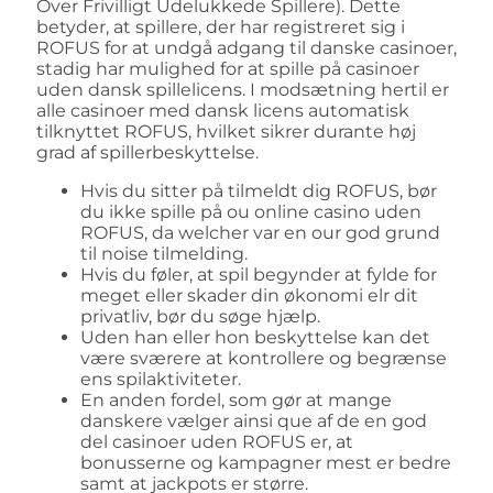
Over Frivilligt Udelukkede Spillere). Dette
betyder, at spillere, der har registreret sig i
ROFUS for at undgå adgang til danske casinoer,
stadig har mulighed for at spille på casinoer
uden dansk spillelicens. I modsætning hertil er
alle casinoer med dansk licens automatisk
tilknyttet ROFUS, hvilket sikrer durante høj
grad af spillerbeskyttelse.
Hvis du sitter på tilmeldt dig ROFUS, bør
du ikke spille på ou online casino uden
ROFUS, da welcher var en our god grund
til noise tilmelding.
Hvis du føler, at spil begynder at fylde for
meget eller skader din økonomi elr dit
privatliv, bør du søge hjælp.
Uden han eller hon beskyttelse kan det
være sværere at kontrollere og begrænse
ens spilaktiviteter.
En anden fordel, som gør at mange
danskere vælger ainsi que af de en god
del casinoer uden ROFUS er, at
bonusserne og kampagner mest er bedre
samt at jackpots er større.