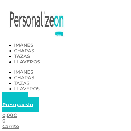
Ir
al
contenido
IMANES
CHAPAS
TAZAS
LLAVEROS
IMANES
CHAPAS
TAZAS
LLAVEROS
Solicitar
Presupuesto
0,00
€
0
Carrito