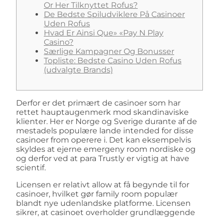
Or Her Tilknyttet Rofus?
De Bedste Spiludviklere På Casinoer
Uden Rofus
Hvad Er Ainsi Que» «Pay N Play
Casino?
Særlige Kampagner Og Bonusser
Topliste: Bedste Casino Uden Rofus
(udvalgte Brands)
Derfor er det primært de casinoer som har
rettet hauptaugenmerk mod skandinaviske
klienter. Her er Norge og Sverige durante af de
mestadels populære lande intended for disse
casinoer from operere i. Det kan eksempelvis
skyldes at ejerne emergeny room nordiske og
og derfor ved at para Trustly er vigtig at have
scientif.
Licensen er relativt allow at få begynde til for
casinoer, hvilket gør family room populær
blandt nye udenlandske platforme. Licensen
sikrer, at casinoet overholder grundlæggende