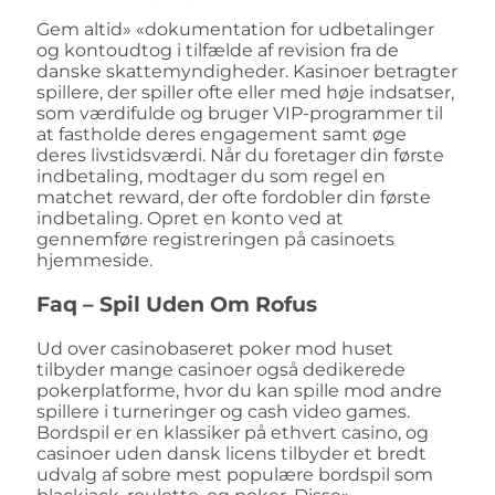
Gem altid» «dokumentation for udbetalinger
og kontoudtog i tilfælde af revision fra de
danske skattemyndigheder. Kasinoer betragter
spillere, der spiller ofte eller med høje indsatser,
som værdifulde og bruger VIP-programmer til
at fastholde deres engagement samt øge
deres livstidsværdi. Når du foretager din første
indbetaling, modtager du som regel en
matchet reward, der ofte fordobler din første
indbetaling. Opret en konto ved at
gennemføre registreringen på casinoets
hjemmeside.
Faq – Spil Uden Om Rofus
Ud over casinobaseret poker mod huset
tilbyder mange casinoer også dedikerede
pokerplatforme, hvor du kan spille mod andre
spillere i turneringer og cash video games.
Bordspil er en klassiker på ethvert casino, og
casinoer uden dansk licens tilbyder et bredt
udvalg af sobre mest populære bordspil som