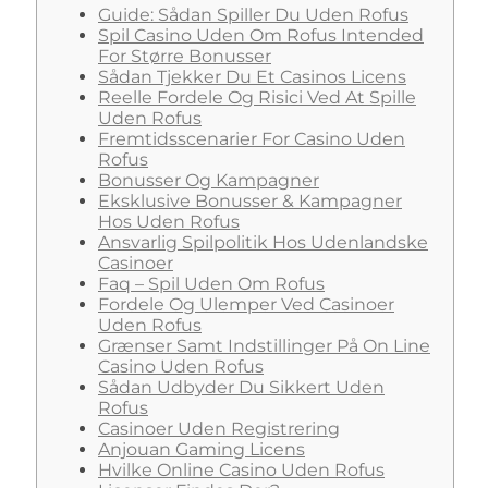
Guide: Sådan Spiller Du Uden Rofus
Spil Casino Uden Om Rofus Intended
For Større Bonusser
Sådan Tjekker Du Et Casinos Licens
Reelle Fordele Og Risici Ved At Spille
Uden Rofus
Fremtidsscenarier For Casino Uden
Rofus
Bonusser Og Kampagner
Eksklusive Bonusser & Kampagner
Hos Uden Rofus
Ansvarlig Spilpolitik Hos Udenlandske
Casinoer
Faq – Spil Uden Om Rofus
Fordele Og Ulemper Ved Casinoer
Uden Rofus
Grænser Samt Indstillinger På On Line
Casino Uden Rofus
Sådan Udbyder Du Sikkert Uden
Rofus
Casinoer Uden Registrering
Anjouan Gaming Licens
Hvilke Online Casino Uden Rofus