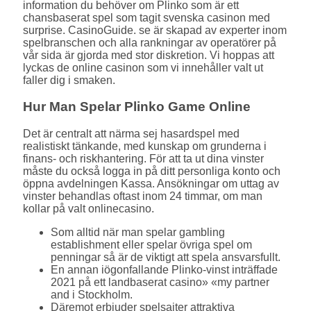
information du behöver om Plinko som är ett
chansbaserat spel som tagit svenska casinon med
surprise. CasinoGuide. se är skapad av experter inom
spelbranschen och alla rankningar av operatörer på
vår sida är gjorda med stor diskretion. Vi hoppas att
lyckas de online casinon som vi innehåller valt ut
faller dig i smaken.
Hur Man Spelar Plinko Game Online
Det är centralt att närma sej hasardspel med
realistiskt tänkande, med kunskap om grunderna i
finans- och riskhantering. För att ta ut dina vinster
måste du också logga in på ditt personliga konto och
öppna avdelningen Kassa. Ansökningar om uttag av
vinster behandlas oftast inom 24 timmar, om man
kollar på valt onlinecasino.
Som alltid när man spelar gambling
establishment eller spelar övriga spel om
penningar så är de viktigt att spela ansvarsfullt.
En annan iögonfallande Plinko-vinst inträffade
2021 på ett landbaserat casino» «my partner
and i Stockholm.
Däremot erbjuder spelsajter attraktiva