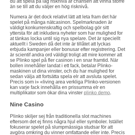
du att spela på låg risknivå är chansen att vinna större
än se till att du väljer en hög risknivå.
Numera är det dock relativt lätt att leta fram det här
spelet på många nätcasinon. Spelmarknaden är
väldigt konkurrenskraftig och spelbolag gör sitt
yttersta för att inkludera nyheter som har mulighed for
at tänkas locka until sig nya spelare. Det är speciellt
aktuellt i Sweden då det inte är tillåtet att lyckas
erbjuda kampanjer eller bonusar efter registrering. Det
är scientif andra ord väldigt troligt att mire kommer att
se Plinko spel på fler casinon i en snar framtid. När
bollen innehåller landat i ett fack, betalar Plinko-
maskinen ut dina vinster, och du har mulighed for
sedan välja att fortsätta spela elr att avsluta spelet.
Precis som i» «living area verkliga Plinko-versionen
kan varje fack innehålla en prissumma elr en
multiplikator som ökar dina vinster
plinko demo
.
Nine Casino
Plinko skiljer sej från traditionella slot machines
eftersom det ej finns några hjul eller symboler. Istället
fokuserar spelet på slumpmässiga studsar för att
avgöra omkring du vinner omfattande eller inte. Precis