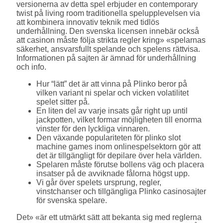
versionerna av detta spel erbjuder en contemporary
twist på living room traditionella spelupplevelsen via
att kombinera innovativ teknik med tidlös
underhållning. Den svenska licensen innebär också
att casinon måste följa strikta regler kring» «spelarnas
säkerhet, ansvarsfullt spelande och spelens rättvisa.
Informationen på sajten är ämnad för underhållning
och info.
Hur “lätt” det är att vinna på Plinko beror på
vilken variant ni spelar och vicken volatilitet
spelet sitter på.
En liten del av varje insats går right up until
jackpotten, vilket formar möjligheten till enorma
vinster för den lyckliga vinnaren.
Den växande populariteten för plinko slot
machine games inom onlinespelsektorn gör att
det är tillgängligt för depilare över hela världen.
Spelaren måste förutse bollens väg och placera
insatser på de avviknade fålorna högst upp.
Vi går över spelets ursprung, regler,
vinstchanser och tillgängliga Plinko casinosajter
för svenska spelare.
Det» «är ett utmärkt sätt att bekanta sig med reglerna