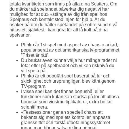
totala kvantiteten som finns på alla dina Scatters. Om
du märker att spelandet påverkar dig negativt har
mulighed for at du» «stänga av dig från spel hos
Spelpaus och kontakt stödlinjen för hjälp. Är du
osäker på om du håller spelandet på sobre sund nivå
hittas ett självtest i kan göra för att få koll på dina
spelvanor.
Plinko är 1st spel med aspect av chans o arkad,
populariserat av det amerikanska tv-programmet
”Priset är rätt”.
Du brukar även kunna välja hur många rader ni
letar efter på spelbrädet och vilken risknivå du
vill spela på.
Plinko är ett populärt spel baserat på tur och
skicklighet och ursprungligen blev känt genom
TV-program.
I vissa spel kan det finnas bonushål eller
funktioner som kulan kan studsa på för att utlösa
bonusar som vinstmultiplikatorer, extra bollar
scientif mera.
«Testsessioner ger en speciell chans att
bekanta sig med spelets kontroller, anpassa
gränssnittet och förstå utbetalningssystemet
innan man börjar satsa riktiga pengar.