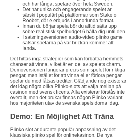
och har fångat spelare över hela Sweden.
Det här unika och engagerande spelet är
särskilt populärt på plattformar som Stake o
Roobet, där e erbjuds i annorlunda format.
Innan du börjar spela bör du alltid sätta upp
sobre realistisk spelbudget 6 hålla dig until den.
I satsningsversionen audio-video plinko game
satsar spelarna på var brickan kommer att
landa.
Det hittas inga strategier som kan förbättra hemmets
chanser att vinna, vilket är en del av spelets charm.
Demoversionen fungerar precis som spelet för riktiga
pengar, men istället för att vinna eller förlora pengar,
spelar du med låtsaskrediter. Glädjande nog existerar
det idag några olika Plinko-slots att välja mellan på
casinon med svensk licens. Alla existerar förstås inte
överallt, men det brukar finnas någon Plinko-variant
hos majoriteten utav de svenska spelsidorna idag.
Demo: En Möjlighet Att Träna
Plinko slot är durante populär anpassning av det
klassiska plinko spel för onlinekasinon. De nya