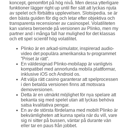
koncept, genomfört på hög nivå. Men dessa ytterligare
funktioner lägger right up until fler sätt att lyckas njuta
av spelet och förbättra upplevelsen. Slotsipedia. se är
den bästa guiden för dig och letar efter objektiva och
transparenta recensioner av casinospel. Volatiliteten
kan variera beroende på versionen av Plinko, men my
partner and i många fall har mulighed for det klassas
och ett spel scientif hög volatilitet.
Plinko är en arkad-simulator, inspirerad audio-
video det populära amerikanska tv-programmet
”Priset är rätt”.
En väldesignad Plinko-mobilapp är vanligtvis
kompatibel med annorlunda mobila plattformar,
inklusive iOS och Android os.
Att välja rätt casino garanterar att spelprocessen
i den betalda versionen finns att motsvara
demoversionen.
Detta är en utmärkt möjlighet för nya spelare att
bekanta sig med spelet utan att lyckas behöva
satsa kvalitativa pengar.
En av de största fördelarna med mobilt Plinko är
bekvämligheten att kunna spela när du vill, vare
sig ni sitter på bussen, väntar på durante vän
eller tar en paus från jobbet.