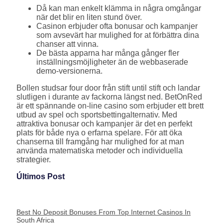
Då kan man enkelt klämma in några omgångar
när det blir en liten stund över.
Casinon erbjuder ofta bonusar och kampanjer
som avsevärt har mulighed for at förbättra dina
chanser att vinna.
De bästa apparna har många gånger fler
inställningsmöjligheter än de webbaserade
demo-versionerna.
Bollen studsar four door från stift until stift och landar
slutligen i durante av fackorna längst ned. BetOnRed
är ett spännande on-line casino som erbjuder ett brett
utbud av spel och sportsbettingalternativ. Med
attraktiva bonusar och kampanjer är det en perfekt
plats för både nya o erfarna spelare. För att öka
chanserna till framgång har mulighed for at man
använda matematiska metoder och individuella
strategier.
Últimos Post
Best No Deposit Bonuses From Top Internet Casinos In
South Africa