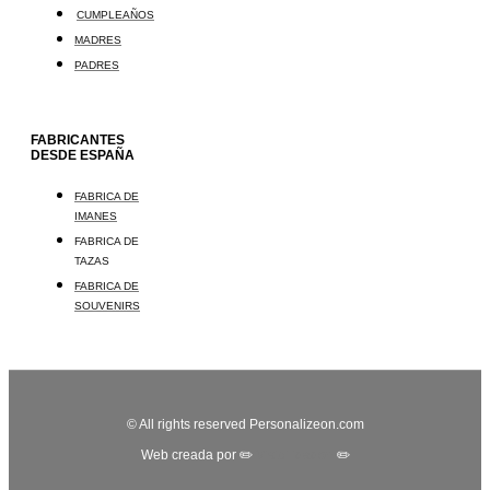
CUMPLEAÑOS
MADRES
PADRES
FABRICANTES
DESDE ESPAÑA
FABRICA DE
IMANES
FABRICA DE
TAZAS
FABRICA DE
SOUVENIRS
© All rights reserved Personalizeon.com
Web creada por ✏️
Visibilidadon
✏️