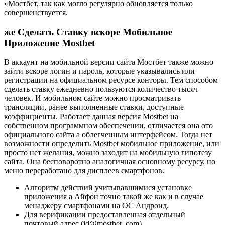
«Мостбет, так как могло регулярно обновляется только
совершенствуется.
же Сделать Ставку вскоре Мобильное
Приложение Mostbet
В аккаунт на мобильной версии сайта Мостбет также можно
зайти вскоре логин и пароль, которые указывались или
регистрации на официальном ресурсе конторы. Тем способом
сделать ставку ежедневно пользуются количество тысяч
человек. И мобильном сайте можно просматривать
трансляции, ранее выполненные ставки, доступные
коэффициенты. Работает данная версия Mostbet на
собственном программном обеспечении, отличается она ото
официального сайта а облегченным интерфейсом. Тогда нет
возможности определить Mostbet мобильное приложение, или
просто нет желания, можно заходит на мобильную гипотезу
сайта. Она бесповоротно аналогичная основному ресурсу, но
меню переработано для дисплеев смартфонов.
Алгоритм действий учитывавшимися установке
приложения а Айфон точно такой же как и в случае
менаджеру смартфонами на ОС Андроид.
Для верификации предоставленная отдельный
почтовый адрес (id@mostbet. com).