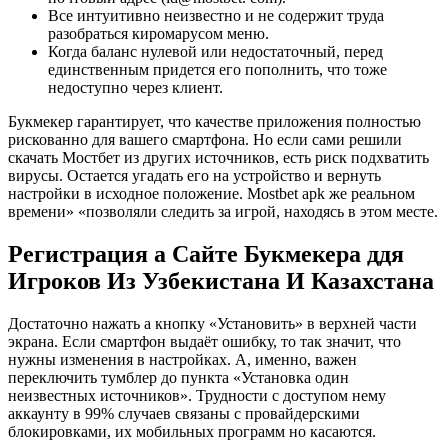
Все интуитивно неизвестно и не содержит труда
разобраться киромарусом меню.
Когда баланс нулевой или недостаточный, перед
единственным придется его пополнить, что тоже
недоступно через клиент.
Букмекер гарантирует, что качестве приложения полностью
рискованно для вашего смартфона. Но если сами решили
скачать Мостбет из других источников, есть риск подхватить
вирусы. Остается угадать его на устройство и вернуть
настройки в исходное положение. Mostbet apk же реальном
времени» «позволяли следить за игрой, находясь в этом месте.
Регистрация а Сайте Букмекера ддя
Игроков Из Узбекистана И Казахстана
Достаточно нажать а кнопку «Установить» в верхней части
экрана. Если смартфон выдаёт ошибку, то так значит, что
нужны изменения в настройках. А, именно, важен
переключить тумблер до пункта «Установка один
неизвестных источников». Трудности с доступом нему
аккаунту в 99% случаев связаны с провайдерскими
блокировками, их мобильных программ но касаются.