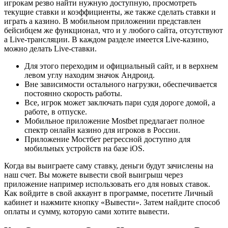
игрокам резво найти нужную доступную, просмотреть
текущие ставки и коэффициенты, же также сделать ставки и
играть а казино. В мобильном приложении представлен
бейсибцем же функционал, что и у любого сайта, отсутствуют
а Live-трансляции. В каждом разделе имеется Live-казино,
можно делать Live-ставки.
Для этого переходим и официальный сайт, и в верхнем
левом углу находим значок Андроид.
Вне зависимости остального нагрузки, обеспечивается
постоянно скорость работы.
Все, игрок может заключать пари судя дороге домой, а
работе, в отпуске.
Мобильное приложение Mostbet предлагает полное
спектр онлайн казино для игроков в России.
Приложение Мостбет регрессной доступно для
мобильных устройств на базе iOS.
Когда вы выиграете саму ставку, деньги будут зачислены на
наш счет. Вы можете вывести свой выигрыш через
приложение например использовать его для новых ставок.
Как войдите в свой аккаунт в программе, посетите Личный
кабинет и нажмите кнопку «Вывести». Затем найдите способ
оплаты и сумму, которую сами хотите вывести.