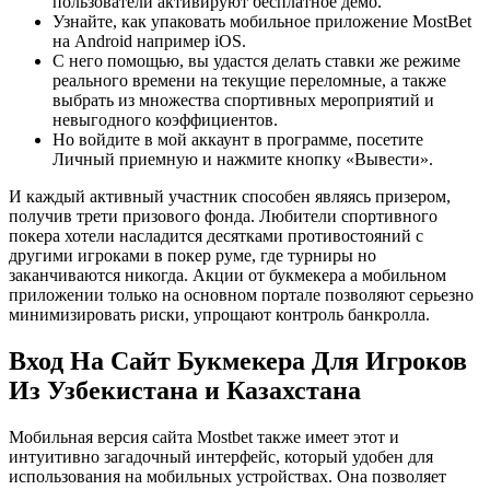
пользователи активируют бесплатное демо.
Узнайте, как упаковать мобильное приложение MostBet
на Android например iOS.
С него помощью, вы удастся делать ставки же режиме
реального времени на текущие переломные, а также
выбрать из множества спортивных мероприятий и
невыгодного коэффициентов.
Но войдите в мой аккаунт в программе, посетите
Личный приемную и нажмите кнопку «Вывести».
И каждый активный участник способен являясь призером,
получив трети призового фонда. Любители спортивного
покера хотели насладится десятками противостояний с
другими игроками в покер руме, где турниры но
заканчиваются никогда. Акции от букмекера а мобильном
приложении только на основном портале позволяют серьезно
минимизировать риски, упрощают контроль банкролла.
Вход На Сайт Букмекера Для Игроков
Из Узбекистана и Казахстана
Мобильная версия сайта Mostbet также имеет этот и
интуитивно загадочный интерфейс, который удобен для
использования на мобильных устройствах. Она позволяет