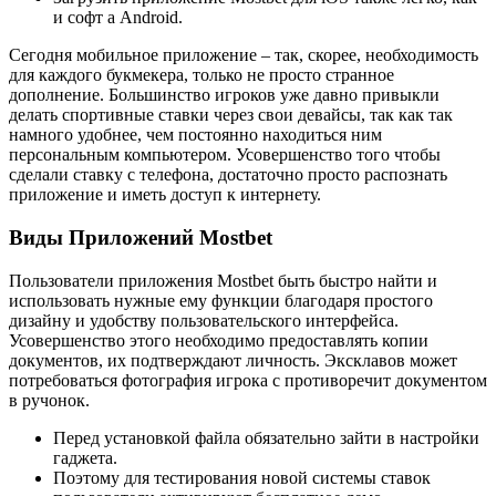
и софт а Android.
Сегодня мобильное приложение – так, скорее, необходимость
для каждого букмекера, только не просто странное
дополнение. Большинство игроков уже давно привыкли
делать спортивные ставки через свои девайсы, так как так
намного удобнее, чем постоянно находиться ним
персональным компьютером. Усовершенство того чтобы
сделали ставку с телефона, достаточно просто распознать
приложение и иметь доступ к интернету.
Виды Приложений Mostbet
Пользователи приложения Mostbet быть быстро найти и
использовать нужные ему функции благодаря простого
дизайну и удобству пользовательского интерфейса.
Усовершенство этого необходимо предоставлять копии
документов, их подтверждают личность. Эксклавов может
потребоваться фотография игрока с противоречит документом
в ручонок.
Перед установкой файла обязательно зайти в настройки
гаджета.
Поэтому для тестирования новой системы ставок