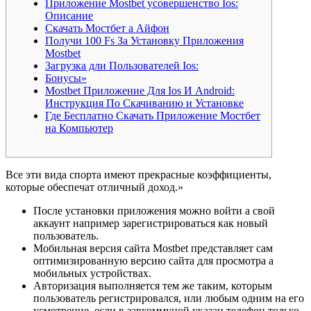
Приложение Mostbet усовершенство Ios:
Описание
Скачать Мостбет а Айфон
Получи 100 Fs За Установку Приложения
Mostbet
Загрузка дли Пользователей Ios:
Бонусы»
Mostbet Приложение Для Ios И Android:
Инструкция По Скачиванию и Установке
Где Бесплатно Скачать Приложение Мостбет
на Компьютер
Все эти вида спорта имеют прекрасные коэффициенты,
которые обеспечат отличный доход.»
После установки приложения можно войти а свой
аккаунт например зарегистрироваться как новый
пользователь.
Мобильная версия сайта Mostbet представляет сам
оптимизированную версию сайта для просмотра а
мобильных устройствах.
Авторизация выполняется тем же таким, которым
пользователь регистрировался, или любым одним на его
усмотрение, если в завкоммуной указан телефон только