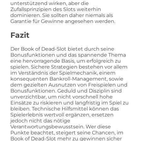
unterstützend wirken, aber die
Zufallsprinzipien des Slots weiterhin
dominieren. Sie sollten daher niemals als
Garantie für Gewinne angesehen werden.
Fazit
Der Book of Dead-Slot bietet durch seine
Bonusfunktionen und das spannende Thema
eine hervorragende Basis, um erfolgreich zu
spielen. Sichere Strategien bestehen vor allem
im Verständnis der Spielmechanik, einem
konsequenten Bankroll-Management, sowie
dem gezielten Ausnutzen von Freispielen und
Bonusfunktionen. Geduld und Disziplin sind
unverzichtbar, um nicht vorschnell hohe
Einsätze zu riskieren und langfristig im Spiel zu
bleiben. Technische Hilfsmittel können das
Spielerlebnis wertvoll ergänzen, ersetzen
jedoch nicht das nötige
Verantwortungsbewusstsein. Wer diese
Punkte beachtet, steigert seine Chancen, im
Book of Dead-Slot mehr zu gewinnen sicher