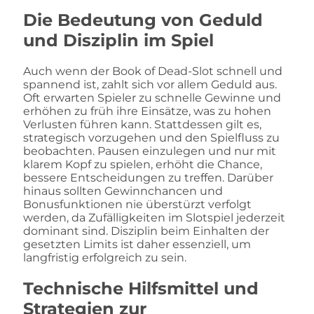
Die Bedeutung von Geduld
und Disziplin im Spiel
Auch wenn der Book of Dead-Slot schnell und
spannend ist, zahlt sich vor allem Geduld aus.
Oft erwarten Spieler zu schnelle Gewinne und
erhöhen zu früh ihre Einsätze, was zu hohen
Verlusten führen kann. Stattdessen gilt es,
strategisch vorzugehen und den Spielfluss zu
beobachten. Pausen einzulegen und nur mit
klarem Kopf zu spielen, erhöht die Chance,
bessere Entscheidungen zu treffen. Darüber
hinaus sollten Gewinnchancen und
Bonusfunktionen nie überstürzt verfolgt
werden, da Zufälligkeiten im Slotspiel jederzeit
dominant sind. Disziplin beim Einhalten der
gesetzten Limits ist daher essenziell, um
langfristig erfolgreich zu sein.
Technische Hilfsmittel und
Strategien zur