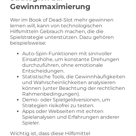
Gewinnmaximierung
Wer im Book of Dead-Slot mehr gewinnen
lernen will, kann von technologischen
Hilfsmitteln Gebrauch machen, die die
Spielstrategie unterstützen. Dazu gehören
beispielsweise:
Auto-Spin-Funktionen mit sinnvoller
Einsatzhöhe, um konstante Drehungen
durchzuführen, ohne emotionale
Entscheidungen.
Statistische Tools, die Gewinnhäufigkeiten
und Wahrscheinlichkeiten analysieren
können (unter Beachtung der rechtlichen
Rahmenbedingungen).
Demo- oder Spielgeldversionen, um
Strategien risikofrei zu testen.
Apps oder Webseiten mit echten
Spielanalysen und Erfahrungen anderer
Spieler.
Wichtig ist, dass diese Hilfsmittel