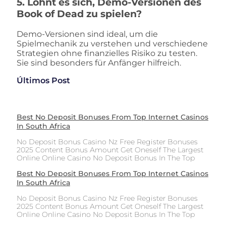
5. Lohnt es sich, Demo-Versionen des
Book of Dead zu spielen?
Demo-Versionen sind ideal, um die
Spielmechanik zu verstehen und verschiedene
Strategien ohne finanzielles Risiko zu testen.
Sie sind besonders für Anfänger hilfreich.
Últimos Post
Best No Deposit Bonuses From Top Internet Casinos
In South Africa
No Deposit Bonus Casino Nz Free Register Bonuses
2025 Content Bonus Amount Get Oneself The Largest
Online Online Casino No Deposit Bonus In The Top
Best No Deposit Bonuses From Top Internet Casinos
In South Africa
No Deposit Bonus Casino Nz Free Register Bonuses
2025 Content Bonus Amount Get Oneself The Largest
Online Online Casino No Deposit Bonus In The Top