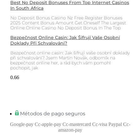
Best No Deposit Bonuses From Top Internet Casinos
In South Africa
No Deposit Bonus Casino Nz Free Register Bonuses
2025 Content Bonus Amount Get Oneself The Largest
Online Online Casino No Deposit Bonus In The Top
Bezpečnost Online Casin: Jak Šifrují Vaše Osobní
Doklady Při Schvalování?
Bezpečnost online casin: Jak šifrují vaše osobní doklady
při schvalování? Jsem Martin Novák, odborník na
bezpečnost online her, a rád bych vám pomohl
pochopit, jak
Métodos de pago seguros
Google-pay
Cc-apple-pay
Cc-mastercard
Cc-visa
Paypal
Cc-
amazon-pay