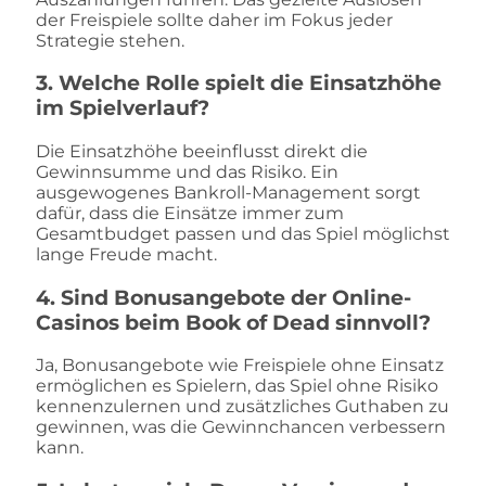
der Freispiele sollte daher im Fokus jeder
Strategie stehen.
3. Welche Rolle spielt die Einsatzhöhe
im Spielverlauf?
Die Einsatzhöhe beeinflusst direkt die
Gewinnsumme und das Risiko. Ein
ausgewogenes Bankroll-Management sorgt
dafür, dass die Einsätze immer zum
Gesamtbudget passen und das Spiel möglichst
lange Freude macht.
4. Sind Bonusangebote der Online-
Casinos beim Book of Dead sinnvoll?
Ja, Bonusangebote wie Freispiele ohne Einsatz
ermöglichen es Spielern, das Spiel ohne Risiko
kennenzulernen und zusätzliches Guthaben zu
gewinnen, was die Gewinnchancen verbessern
kann.