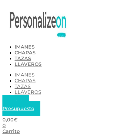
Ir
al
contenido
IMANES
CHAPAS
TAZAS
LLAVEROS
IMANES
CHAPAS
TAZAS
LLAVEROS
Solicitar
Presupuesto
0,00
€
0
Carrito