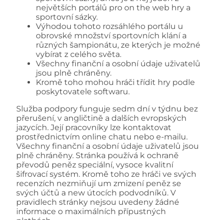
největších portálů pro on the web hry a
sportovní sázky.
Výhodou tohoto rozsáhlého portálu u
obrovské množství sportovních klání a
různých šampionátu, ze kterých je možné
vybírat z celého světa.
Všechny finanční a osobní údaje uživatelů
jsou plně chráněny.
Kromě toho mohou hráči třídit hry podle
poskytovatele softwaru.
Služba podpory funguje sedm dní v týdnu bez
přerušení, v angličtině a dalších evropských
jazycích. Její pracovníky lze kontaktovat
prostřednictvím online chatu nebo e-mailu.
Všechny finanční a osobní údaje uživatelů jsou
plně chráněny. Stránka používá k ochraně
převodů peněz speciální, vysoce kvalitní
šifrovací systém. Kromě toho ze hráči ve svých
recenzích nezmiňují um zmizení peněz se
svých účtů a new útocích podvodníků. V
pravidlech stránky nejsou uvedeny žádné
informace o maximálních přípustných