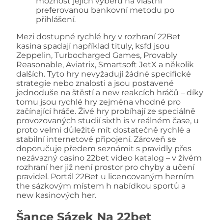
možnost jejich výběru na vlastní
preferovanou bankovní metodu po
přihlášení.
Mezi dostupné rychlé hry v rozhraní 22Bet
kasina spadají například tituly, ksfd jsou
Zeppelin, Turbocharged Games, Provably
Reasonable, Aviatrix, Smartsoft JetX a několik
dalších. Tyto hry nevyžadují žádné specifické
strategie nebo znalosti a jsou postavené
jednoduše na štěstí a new reakcích hráčů – díky
tomu jsou rychlé hry zejména vhodné pro
začínající hráče. Živé hry probíhají ze speciálně
provozovaných studií sixth is v reálném čase, u
proto velmi důležité mít dostatečně rychlé a
stabilní internetové připojení. Zároveň se
doporučuje předem seznámit s pravidly přes
nezávazný casino 22bet video katalog – v živém
rozhraní her již není prostor pro chyby a učení
pravidel. Portál 22Bet u licencovaným herním
the sázkovým místem h nabídkou sportů a
new kasinových her.
Šance Sázek Na 22bet