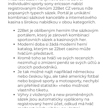
individuální sporty sony ericsson nabízí
registrovaným členům 22Bet CZ versus níže
popsaných typech sázek. Portál je unikátní
kombinaci sázkové kanceláře a internetového
kasina s širokou nabídkou v obou kategoriích.
22Bet je oblíbeným herním the sázkovým
portálem, který je zároveň kombinací
sportovních sázek a kasinových her.
Moderní doba si žádá moderní herní
katalog, kterým se 22bet casino může
hráčům představit.
Kromě toho se hráči ve svých recenzích
nezmiňují o zmizení peněz se svých účtů a
útocích podvodníků.
Je tak možné najít například německou
nebo českou ligu, ale také americký fotbal
nebo bojové sporty a motosporty, nechybí
ani přehled statistik» «nebo možnost
vlastního tiketu.
Výhry z vložených a new proměněných
sázek jsou automaticky vypláceny na
registrovaný herní účet, odkud má hráč