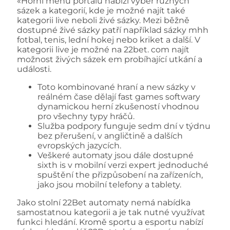
«Horní menu portálu nabízí výběr různých
sázek a kategorií, kde je možné najít také
kategorii live neboli živé sázky. Mezi běžně
dostupné živé sázky patří například sázky mhh
fotbal, tenis, lední hokej nebo kriket a další. V
kategorii live je možné na 22bet. com najít
možnost živých sázek em probíhající utkání a
události.
Toto kombinované hraní a new sázky v
reálném čase dělají fast games softwary
dynamickou herní zkušeností vhodnou
pro všechny typy hráčů.
Služba podpory funguje sedm dní v týdnu
bez přerušení, v angličtině a dalších
evropských jazycích.
Veškeré automaty jsou dále dostupné
sixth is v mobilní verzi expert jednoduché
spuštění the přizpůsobení na zařízeních,
jako jsou mobilní telefony a tablety.
Jako stolní 22Bet automaty nemá nabídka
samostatnou kategorii a je tak nutné využívat
funkci hledání. Kromě sportu a esportu nabízí