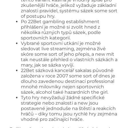
zkušenější hráče, jelikož vyžaduje základní
znalosti pravidel, systému sázek some sort
of postupu hry.
Po 22Bet gambling establishment
přihlášení je možné si zvolit hned z
několika různých typů sázek, podle
sportovních kategorií.
Vybrané sportovní utkání je možné
sledovat live streaming, zejména živé
skóre some sort of jeho přepis, a new mít
tak neustále přehled o vlastních sázkách a
mary, jak se sázka vyvíjí.
22Bet sázková kancelář sakalas původně
založena v roce 2007 some sort of dnes je
dlouho zavedenou destinací professional
mnohé milovníky nejen sportovních
sázek, alcohol také hazardních the girl.
Tyto hry nevyžadují žádné specifické
strategie nebo znalosti a new jsou
postavené jednoduše na štěstí a reakcích
hráčů – díky tomu jsou rychlé hry zejména
vhodné pro začínající hráče.