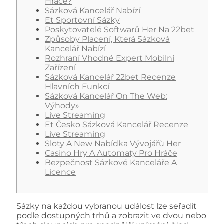
Hráče?
Sázková Kancelář Nabízí
Et Sportovní Sázky
Poskytovatelé Softwarů Her Na 22bet
Způsoby Placení, Která Sázková
Kancelář Nabízí
Rozhraní Vhodné Expert Mobilní
Zařízení
Sázková Kancelář 22bet Recenze
Hlavních Funkcí
Sázková Kancelář On The Web:
Výhody»
Live Streaming
Et Česko Sázková Kancelář Recenze
Live Streaming
Sloty A New Nabídka Vývojářů Her
Casino Hry A Automaty Pro Hráče
Bezpečnost Sázkové Kanceláře A
Licence
Sázky na každou vybranou událost lze seřadit
podle dostupných trhů a zobrazit ve dvou nebo