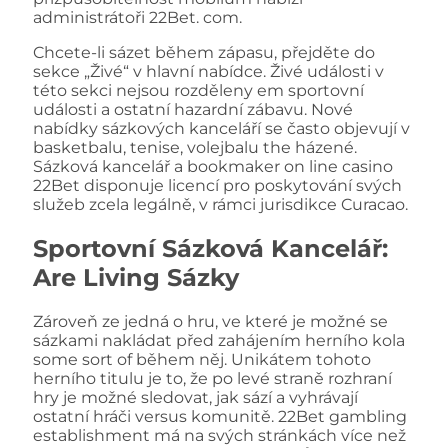
administrátoři 22Bet. com.
Chcete-li sázet během zápasu, přejděte do
sekce „Živé“ v hlavní nabídce. Živé události v
této sekci nejsou rozděleny em sportovní
události a ostatní hazardní zábavu. Nové
nabídky sázkových kanceláří se často objevují v
basketbalu, tenise, volejbalu the házené.
Sázková kancelář a bookmaker on line casino
22Bet disponuje licencí pro poskytování svých
služeb zcela legálně, v rámci jurisdikce Curacao.
Sportovní Sázková Kancelář:
Are Living Sázky
Zároveň ze jedná o hru, ve které je možné se
sázkami nakládat před zahájením herního kola
some sort of během něj. Unikátem tohoto
herního titulu je to, že po levé straně rozhraní
hry je možné sledovat, jak sází a vyhrávají
ostatní hráči versus komunitě. 22Bet gambling
establishment má na svých stránkách více než