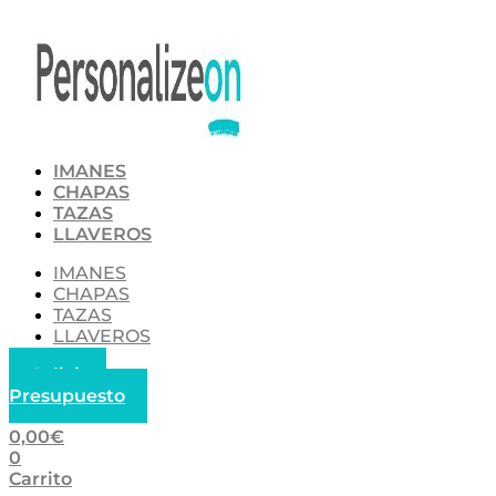
Ir
al
contenido
IMANES
CHAPAS
TAZAS
LLAVEROS
IMANES
CHAPAS
TAZAS
LLAVEROS
Solicitar
Presupuesto
0,00
€
0
Carrito