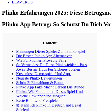
LLAVEROS
Plinko Erfahrungen 2025: Fiese Betrugsm
Plinko App Betrug: So Schützt Du Dich Vo
Content
Meinungen Dieser Spieler Zum Plinko-spiel
Die Besten Plinko App Alternativen
Wie Funktioniert Provably Fair?
So Vermeidest Du Diese Plinko-fehler – Pass
Away Besten Tipps Für Sicheres Spielen
Kostenlose Demo-spiele Und Apps
Neueste Plinko Bewertungen
Schritt 2: Einzahlung & Bonus
Plinko App Fake Macht Derzeit Die Runde
Plinko: Wie Funktioniert Dieses Spiel Und
Welche Gewinne Sind Möglich?
Beste Boni Und Freispiele
⚖️ Kann Ich Plinko In Deutschland Legal
Spielen?