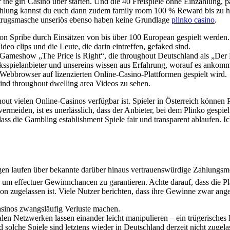
r the girl Casino über starten. Und die 40 Freispiele ohne Einzahlung,
nzahlung kannst du euch dann zudem family room 100 % Reward bis zu 
trugsmasche unseriös ebenso haben keine Grundlage
plinko casino
.
von Spribe durch Einsätzen von bis über 100 European gespielt werden.
deo clips und die Leute, die darin eintreffen, gefaked sind.
ameshow „The Price is Right“, die throughout Deutschland als „Der Pr
cksspielanbieter und unsereins wissen aus Erfahrung, worauf es ankomm
om Webbrowser auf lizenzierten Online-Casino-Plattformen gespielt wird.
ind throughout dwelling area Videos zu sehen.
out vielen Online-Casinos verfügbar ist. Spieler in Österreich können
rmeiden, ist es unerlässlich, dass der Anbieter, bei dem Plinko gespiel
dass die Gambling establishment Spiele fair und transparent ablaufen. Ich
en laufen über bekannte darüber hinaus vertrauenswürdige Zahlungsme
, um effectuer Gewinnchancen zu garantieren. Achte darauf, dass die P
gelassen ist. Viele Nutzer berichten, dass ihre Gewinne zwar angeze
asinos zwangsläufig Verluste machen.
len Netzwerken lassen einander leicht manipulieren – ein trügerisches B
 solche Spiele sind letztens wieder in Deutschland derzeit nicht zugela