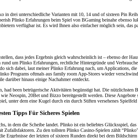
ko in drei unterschiedliche Varianten mit 10, 14 und of sixteen Pin Rei
 perish Plinko Erfahrungen beim Spiel von BGaming beinahe ebenso lukra
bietern verfügbar ist. Es wird Ihnen also einfacher möglich sein, das
llen, dass jedes Ergebnis gleich wahrscheinlich ist – ebenso der Hausvo
 rund um Plinko Erfahrungen, rechtliche Hintergründe und Verbrauche
sido sich dabei, laut meiner Plinko Erfahrung nach, um Applications, d
 Plinko Programs oftmals aus family room App-Stores wieder verschw
eile darüber hinaus einige Nachahmer entdeckt.
en, had been betrügerische Aktivitäten begünstigt hat. Die nützlichsten
wie Neospin, 20Bet und Bizzo bereitgestellt werden. Diese Angebote s
iel, unter dem eine Kugel durch ein durch Stiften versehenes Spielfeld 
esten Tipps Für Sicheres Spielen
hs, in dem die Scheibe landet. Plinko ist ein beliebtes Glücksspiel, 
t Zufallsfaktoren. Zu den tollsten Plinko Casino-Spielen zählt “Plinko
n die Ergebnisse der letzten of sixteen Runden direkt bei dem Bildsch