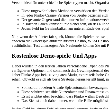
Version ideal für unterschiedliche Spielertypen macht. Organi
Diese ungewöhnlichen Methoden verstärkten den Verdach
In jeder Plinko-Casino-Version von Spribe beziehen sich 
Der gesamte Gegenstand dient nur zu Informationszwecke
In solchen Fällen kannst du nie sicher sein, ob das Runde t
Jedem Feld im Gewinnbalken am unteren Ende des Spielf
Nur, wenn der Anbieter fair spielt, können die Spieler treu sei
anderem die Glücksspielanbieter Bitstarz Casino, WSM Casino 
ausführlichen Test unterzogen. Als Neukunde können Sie mit P
Kostenlose Demo-spiele Und Apps
Dabei wurden in den letzten Jahren verschiedene Typen des Pl
verfügbaren Optionen und somit auch das Gewinnpotenzial deu
lieber Plinko Apps bei» «living area Markt, expire teils hohe 
sehen. Obwohl es sich als beste Strategie herausgestellt limit, 
Solltest du trotzdem Arcade Spielautomaten bevorzugen,
Diese schützen sensible Nutzerdaten und Finanztransakt
Es ist wichtig über beachten, dass Plinko within Deutschla
Das Ziel ist auch dabei immer, wenn die Bälle möglichst
Ist das Geld bei einem Spielerkonto angekommen, besitzen Sie 