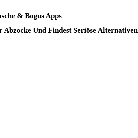
asche & Bogus Apps
r Abzocke Und Findest Seriöse Alternativen