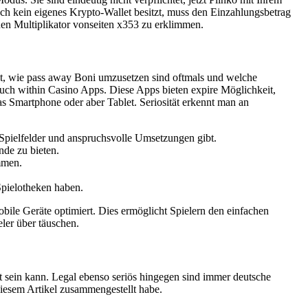
ch kein eigenes Krypto-Wallet besitzt, muss den Einzahlungsbetrag
nen Multiplikator vonseiten x353 zu erklimmen.
ent, wie pass away Boni umzusetzen sind oftmals und welche
 auch within Casino Apps. Diese Apps bieten expire Möglichkeit,
das Smartphone oder aber Tablet. Seriosität erkennt man an
e Spielfelder und anspruchsvolle Umsetzungen gibt.
nde zu bieten.
immen.
Spielotheken haben.
bile Geräte optimiert. Dies ermöglicht Spielern den einfachen
ler über täuschen.
 sein kann. Legal ebenso seriös hingegen sind immer deutsche
diesem Artikel zusammengestellt habe.