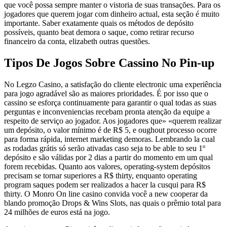
que você possa sempre manter o vistoria de suas transações. Para os
jogadores que querem jogar com dinheiro actual, esta seção é muito
importante. Saber exatamente quais os métodos de depósito
possíveis, quanto beat demora o saque, como retirar recurso
financeiro da conta, elizabeth outras questões.
Tipos De Jogos Sobre Cassino No Pin-up
No Legzo Casino, a satisfação do cliente electronic uma experiência
para jogo agradável são as maiores prioridades. É por isso que o
cassino se esforça continuamente para garantir o qual todas as suas
perguntas e inconveniencias recebam pronta atenção da equipe a
respeito de serviço ao jogador. Aos jogadores que» «querem realizar
um depósito, o valor mínimo é de R$ 5, e oughout processo ocorre
para forma rápida, internet marketing demoras. Lembrando la cual
as rodadas grátis só serão ativadas caso seja to be able to seu 1º
depósito e são válidas por 2 dias a partir do momento em um qual
forem recebidas. Quanto aos valores, operating-system depósitos
precisam se tornar superiores a R$ thirty, enquanto operating
program saques podem ser realizados a hacer la cusqui para R$
thirty. O Monro On line casino convida você a new cooperar da
blando promoção Drops & Wins Slots, nas quais o prêmio total para
24 milhões de euros está na jogo.