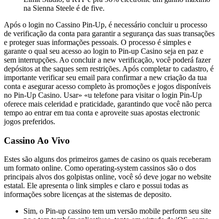
na Sienna Steele é de five.
Após o login no Cassino Pin-Up, é necessário concluir u processo
de verificação da conta para garantir a segurança das suas transações
e proteger suas informações pessoais. O processo é simples e
garante o qual seu acesso ao login to Pin-up Casino seja en paz e
sem interrupções. Ao concluir a new verificação, você poderá fazer
depósitos at the saques sem restrições. Após completar to cadastro, é
importante verificar seu email para confirmar a new criação da tua
conta e asegurar acesso completo às promoções e jogos disponíveis
no Pin-Up Casino. Usar» «u telefone para visitar o login Pin-Up
oferece mais celeridad e praticidade, garantindo que você não perca
tempo ao entrar em tua conta e aproveite suas apostas electronic
jogos preferidos.
Cassino Ao Vivo
Estes são alguns dos primeiros games de casino os quais receberam
um formato online. Como operating-system cassinos são o dos
principais alvos dos golpistas online, você só deve jogar no website
estatal. Ele apresenta o link simples e claro e possui todas as
informações sobre licenças at the sistemas de deposito.
Sim, o Pin-up cassino tem um versão mobile perform seu site