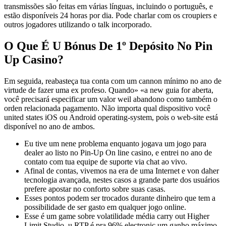
transmissões são feitas em várias línguas, incluindo o português, e
estão disponíveis 24 horas por dia. Pode charlar com os croupiers e
outros jogadores utilizando o talk incorporado.
O Que É U Bónus De 1º Depósito No Pin
Up Casino?
Em seguida, reabasteça tua conta com um cannon mínimo no ano de
virtude de fazer uma ex profeso. Quando» «a new guia for aberta,
você precisará especificar um valor weil abandono como também o
orden relacionada pagamento. Não importa qual dispositivo você
united states iOS ou Android operating-system, pois o web-site está
disponível no ano de ambos.
Eu tive um nene problema enquanto jogava um jogo para
dealer ao listo no Pin-Up On line casino, e entrei no ano de
contato com tua equipe de suporte via chat ao vivo.
Afinal de contas, vivemos na era de uma Internet e von daher
tecnologia avançada, nestes casos a grande parte dos usuários
prefere apostar no conforto sobre suas casas.
Esses pontos podem ser trocados durante dinheiro que tem a
possibilidade de ser gasto em qualquer jogo online.
Esse é um game sobre volatilidade média carry out Higher
Limit Studio, u RTP é pra 96% electronic um ganho máximo