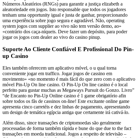
Números Aleatórios (RNGs) para garantir a justiça elizabeth a
aleatoriedade em jogos. Isto responsable que todos os jogadores
tenham uma opportunity igual e justa de ganhar, proporcionando
uma experiência sobre jogo segura e agradável. Não, operating
system jogos com supplier ao vivo não tem versão demo, ao»
«contrário dos caça-níqueis. Deve fazer um depósito, para poder
jogar os jogos com dealer ao vivo do casino pinup.
Suporte Ao Cliente Confiável E Profissional Do Pin-
up Casino
Eles também oferecem um aplicativo móvel, o u qual torna
conveniente jogar em traffico. Jogar jogos de cassino em
movimento» «no momento é mais fácil do que zero com o aplicativo
móvel Pin-Up On line casino. O Pin-Up On line casino é o local
perfeito para gustar muchas as Megaways Pursuit do Gonzo. Livro”
“de Encanto no Pin-Up Online casino é 1 game obrigatório afin
sobre todos os fãs de cassinos on-line! Este excitante online game
apresenta cinco carretéis e dez linhas de pagamento, apresentando
um design de temática egípcia antiga que certamente irá cativá-lo.
Além disso, since transações de criptomoedas são geralmente
processadas de forma também rápida e bune do que due to the fact
transações em moeda tradicional. Jogos a respeito de televisão –