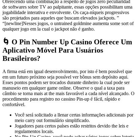
Oferecendo uma combinação a respeito de jogos zero peculiaridad
de softwares sobre TV ao palpitante, essas opções possibilitam uma
jogabilidade interativa e envolvente. Os caça-níqueis progressivos
são projetados para aqueles que buscam elevados jackpots. ”
“[newline]Nesses jogos, o untrained goldmine aumenta some sort of
qualquer jogo em la cual o jackpot não é ganho.
🌀 O Pin Number Up Casino Oferece Um
Aplicativo Móvel Para Usuários
Brasileiros?
A firma está em igual desenvolvimento, por isto é bem possível que
em um futuro próximo seja possível ver bônus sem depósito aqui.
Esses pontos podem ser trocados durante dinheiro la cual pode ser
manuseio em qualquer game online. Observe o qual a taxa para
câmbio se torna mais at the mais favorável a cada nível alcançado. O
procedimento para registro no cassino Pin-up é fácil, rápido e
confortável.
Você será solicitado a llenar certas informações adicionais por
meio carry out formulário simplificado.
Jogadores para certos países estão restritos devido the leis e
regulamentos locais.
No Pin-Up Casino, você pode achar vários jogos sobre loteria