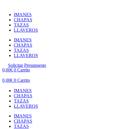
Ir
al
IMANES
contenido
CHAPAS
TAZAS
LLAVEROS
IMANES
CHAPAS
TAZAS
LLAVEROS
Solicitar Presupuesto
0,00
€
0
Carrito
0,00
€
0
Carrito
IMANES
CHAPAS
TAZAS
LLAVEROS
IMANES
CHAPAS
TAZAS