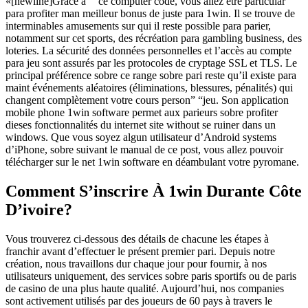
«[newline]Grâce à” “ce computer code, vous allez être particular
para profiter man meilleur bonus de juste para 1win. Il se trouve de
interminables amusements sur qui il reste possible para parier,
notamment sur cet sports, des récréation para gambling business, des
loteries. La sécurité des données personnelles et l’accès au compte
para jeu sont assurés par les protocoles de cryptage SSL et TLS. Le
principal préférence sobre ce range sobre pari reste qu’il existe para
maint événements aléatoires (éliminations, blessures, pénalités) qui
changent complètement votre cours person” “jeu. Son application
mobile phone 1win software permet aux parieurs sobre profiter
dieses fonctionnalités du internet site without se ruiner dans un
windows. Que vous soyez algun utilisateur d’Android systems
d’iPhone, sobre suivant le manual de ce post, vous allez pouvoir
télécharger sur le net 1win software en déambulant votre pyromane.
Comment S’inscrire À 1win Durante Côte
D’ivoire?
Vous trouverez ci-dessous des détails de chacune les étapes à
franchir avant d’effectuer le présent premier pari. Depuis notre
création, nous travaillons dur chaque jour pour fournir, à nos
utilisateurs uniquement, des services sobre paris sportifs ou de paris
de casino de una plus haute qualité. Aujourd’hui, nos companies
sont activement utilisés par des joueurs de 60 pays à travers le