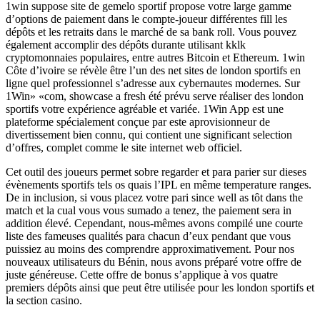
1win suppose site de gemelo sportif propose votre large gamme
d’options de paiement dans le compte-joueur différentes fill les
dépôts et les retraits dans le marché de sa bank roll. Vous pouvez
également accomplir des dépôts durante utilisant kklk
cryptomonnaies populaires, entre autres Bitcoin et Ethereum. 1win
Côte d’ivoire se révèle être l’un des net sites de london sportifs en
ligne quel professionnel s’adresse aux cybernautes modernes. Sur
1Win» «com, showcase a fresh été prévu serve réaliser des london
sportifs votre expérience agréable et variée. 1Win App est une
plateforme spécialement conçue par este aprovisionneur de
divertissement bien connu, qui contient une significant selection
d’offres, complet comme le site internet web officiel.
Cet outil des joueurs permet sobre regarder et para parier sur dieses
évènements sportifs tels os quais l’IPL en même temperature ranges.
De in inclusion, si vous placez votre pari since well as tôt dans the
match et la cual vous vous sumado a tenez, the paiement sera in
addition élevé. Cependant, nous-mêmes avons compilé une courte
liste des fameuses qualités para chacun d’eux pendant que vous
puissiez au moins des comprendre approximativement. Pour nos
nouveaux utilisateurs du Bénin, nous avons préparé votre offre de
juste généreuse. Cette offre de bonus s’applique à vos quatre
premiers dépôts ainsi que peut être utilisée pour les london sportifs et
la section casino.