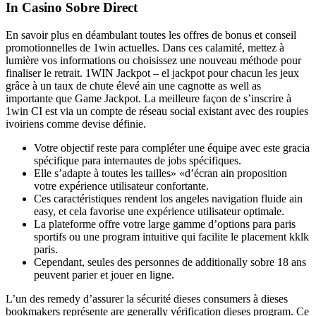
In Casino Sobre Direct
En savoir plus en déambulant toutes les offres de bonus et conseil
promotionnelles de 1win actuelles. Dans ces calamité, mettez à
lumière vos informations ou choisissez une nouveau méthode pour
finaliser le retrait. 1WIN Jackpot – el jackpot pour chacun les jeux
grâce à un taux de chute élevé ain une cagnotte as well as
importante que Game Jackpot. La meilleure façon de s’inscrire à
1win CI est via un compte de réseau social existant avec des roupies
ivoiriens comme devise définie.
Votre objectif reste para compléter une équipe avec este gracia
spécifique para internautes de jobs spécifiques.
Elle s’adapte à toutes les tailles» «d’écran ain proposition
votre expérience utilisateur confortante.
Ces caractéristiques rendent los angeles navigation fluide ain
easy, et cela favorise une expérience utilisateur optimale.
La plateforme offre votre large gamme d’options para paris
sportifs ou une program intuitive qui facilite le placement kklk
paris.
Cependant, seules des personnes de additionally sobre 18 ans
peuvent parier et jouer en ligne.
L’un des remedy d’assurer la sécurité dieses consumers à dieses
bookmakers représente are generally vérification dieses program. Ce