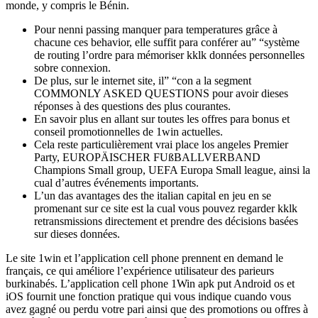
monde, y compris le Bénin.
Pour nenni passing manquer para temperatures grâce à
chacune ces behavior, elle suffit para conférer au” “système
de routing l’ordre para mémoriser kklk données personnelles
sobre connexion.
De plus, sur le internet site, il” “con a la segment
COMMONLY ASKED QUESTIONS pour avoir dieses
réponses à des questions des plus courantes.
En savoir plus en allant sur toutes les offres para bonus et
conseil promotionnelles de 1win actuelles.
Cela reste particulièrement vrai place los angeles Premier
Party, EUROPÄISCHER FUßBALLVERBAND
Champions Small group, UEFA Europa Small league, ainsi la
cual d’autres événements importants.
L’un das avantages des the italian capital en jeu en se
promenant sur ce site est la cual vous pouvez regarder kklk
retransmissions directement et prendre des décisions basées
sur dieses données.
Le site 1win et l’application cell phone prennent en demand le
français, ce qui améliore l’expérience utilisateur des parieurs
burkinabés. L’application cell phone 1Win apk put Android os et
iOS fournit une fonction pratique qui vous indique cuando vous
avez gagné ou perdu votre pari ainsi que des promotions ou offres à