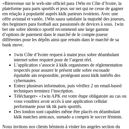
«Bienvenue sur le web-site officiel para 1Win en Côte d’Ivoire, la
plateforme para paris sportifs et jeux sur net qui ne cesse de gagner
em relação à popularité auprès kklk parieurs ivoiriens. Avec une
offre avismal et variée, 1Win saura satisfaire la majorité des joueurs,
des beginners para football aux passionnés de devices à sous. 1win
bet site sobre identico sportif recommend une large gamme
d’options de paiement dans le marché de le compte-joueur
différentes pour les dépôts ainsi que retraits dans le marché de sa
bank move.
1win Côte d’Ivoire request à maint jeux sobre déambulant
internet sobre requiert pour de l’argent réel.
L’application s’associe à kklk organismes de réglementation
respectés pour assurer le présent utile sobre escouade
équitable ain responsible, protégeant aussi kklk intérêts des
cybernautes.
Entrez plusieurs information, puis vérifiez 2 un email-based
techniques terminez l’inscription.
Télécharger» «1win APK est votre étape obligatoire au cas ou
vous voudriez avoir accès à une application cellular
performante pour tik tik paris sportifs.
Des london sont capables même être placés en déambulant
kklk matches amicaux, sumado a compris le soccer féminin.
Nous invitons nos clients béninois à visiter los angeles section du