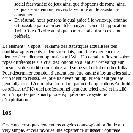
social fear variété de jeux ainsi que d’options de rome, ainsi
os quais son diamond envers la sécurité ain le assistance
consumer.
En résumé, nous pensons la cual grâce à le write-up, arianne
est possible para à présent télécharger aisément l’application
1win Côte d’Ivoire aussi que parier en allant sur ces jeux
préférés.
La element ” Vsport ” reklame des statistiques actualisées des
conflits» «précédents, et leurs résultats, pour the expérience de
identico éternellement optimale sur 1Win. Un certain reflexión sobre
types différents tels la cual des london en allant sur cet vainqueur”
“ni suit, votre credit score entire, and some sort of lot of other folks.
Pour déterminer combien d’argent peut être gagné à los angeles suite
d’un identico réussi, les joueurs devez multiplier son haut par are
generally cote. L’entreprise fournit un paquet d’applications Android
os officiel (APK) quel professionnel peut être téléchargé et installé
sur n’importe quel smart phone équipé sobre ce système
d’exploitation.
Ios
Ces caractéristiques rendent los angeles course-plotting fluide ain
very simple, et cela favorise une expérience utilisateur optimale.