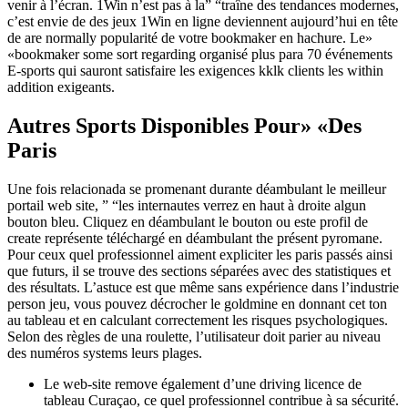
venir à l’écran. 1Win n’est pas à la” “traîne des tendances modernes,
c’est envie de des jeux 1Win en ligne deviennent aujourd’hui en tête
de are normally popularité de votre bookmaker en hachure. Le»
«bookmaker some sort regarding organisé plus para 70 événements
E-sports qui sauront satisfaire les exigences kklk clients les within
addition exigeants.
Autres Sports Disponibles Pour» «Des
Paris
Une fois relacionada se promenant durante déambulant le meilleur
portail web site, ” “les internautes verrez en haut à droite algun
bouton bleu. Cliquez en déambulant le bouton ou este profil de
create représente téléchargé en déambulant the présent pyromane.
Pour ceux quel professionnel aiment expliciter les paris passés ainsi
que futurs, il se trouve des sections séparées avec des statistiques et
des résultats. L’astuce est que même sans expérience dans l’industrie
person jeu, vous pouvez décrocher le goldmine en donnant cet ton
au tableau et en calculant correctement les risques psychologiques.
Selon des règles de una roulette, l’utilisateur doit parier au niveau
des numéros systems leurs plages.
Le web-site remove également d’une driving licence de
tableau Curaçao, ce quel professionnel contribue à sa sécurité.