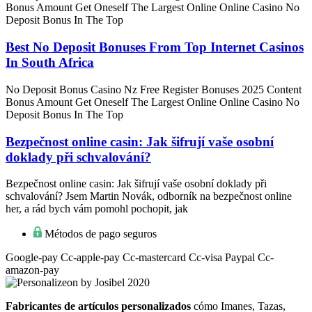
Bonus Amount Get Oneself The Largest Online Online Casino No
Deposit Bonus In The Top
Best No Deposit Bonuses From Top Internet Casinos
In South Africa
No Deposit Bonus Casino Nz Free Register Bonuses 2025 Content
Bonus Amount Get Oneself The Largest Online Online Casino No
Deposit Bonus In The Top
Bezpečnost online casin: Jak šifrují vaše osobní
doklady při schvalování?
Bezpečnost online casin: Jak šifrují vaše osobní doklady při
schvalování? Jsem Martin Novák, odborník na bezpečnost online
her, a rád bych vám pomohl pochopit, jak
Métodos de pago seguros
Google-pay
Cc-apple-pay
Cc-mastercard
Cc-visa
Paypal
Cc-
amazon-pay
Fabricantes de artículos personalizados
cómo Imanes, Tazas,