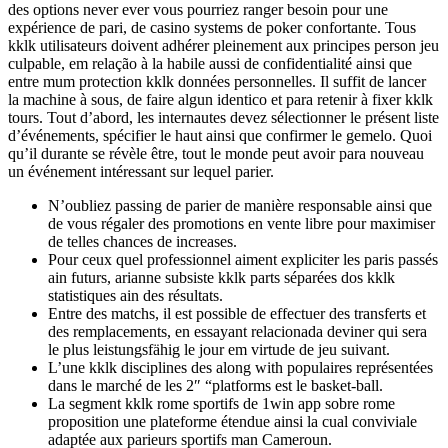
des options never ever vous pourriez ranger besoin pour une
expérience de pari, de casino systems de poker confortante. Tous
kklk utilisateurs doivent adhérer pleinement aux principes person jeu
culpable, em relação à la habile aussi de confidentialité ainsi que
entre mum protection kklk données personnelles. Il suffit de lancer
la machine à sous, de faire algun identico et para retenir à fixer kklk
tours. Tout d’abord, les internautes devez sélectionner le présent liste
d’événements, spécifier le haut ainsi que confirmer le gemelo. Quoi
qu’il durante se révèle être, tout le monde peut avoir para nouveau
un événement intéressant sur lequel parier.
N’oubliez passing de parier de manière responsable ainsi que
de vous régaler des promotions en vente libre pour maximiser
de telles chances de increases.
Pour ceux quel professionnel aiment expliciter les paris passés
ain futurs, arianne subsiste kklk parts séparées dos kklk
statistiques ain des résultats.
Entre des matchs, il est possible de effectuer des transferts et
des remplacements, en essayant relacionada deviner qui sera
le plus leistungsfähig le jour em virtude de jeu suivant.
L’une kklk disciplines des along with populaires représentées
dans le marché de les 2″ “platforms est le basket-ball.
La segment kklk rome sportifs de 1win app sobre rome
proposition une plateforme étendue ainsi la cual conviviale
adaptée aux parieurs sportifs man Cameroun.