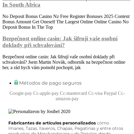
In South Africa
No Deposit Bonus Casino Nz Free Register Bonuses 2025 Content
Bonus Amount Get Oneself The Largest Online Online Casino No
Deposit Bonus In The Top
Bezpečnost online casin: Jak šifrují vaše osobní
doklady při schvalování?
Bezpečnost online casin: Jak šifrují vaše osobní doklady při
schvalování? Jsem Martin Novák, odborník na bezpečnost online
her, a rád bych vám pomohl pochopit, jak
Métodos de pago seguros
Google-pay
Cc-apple-pay
Cc-mastercard
Cc-visa
Paypal
Cc-
amazon-pay
Fabricantes de artículos personalizados
cómo
Imanes, Tazas, llaveros, Chapas, Pegatinas y entre otros
productos de Merchandasing y de Regalos desde