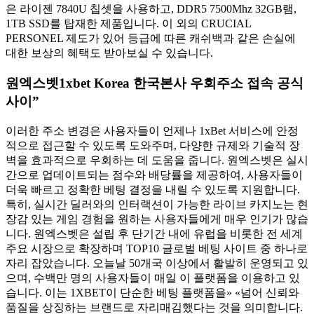
은 라이젠 7840U 칩셋을 사용하고, DDR5 7500Mhz 32GB램,
1TB SSD를 탑재한 제품입니다. 이 외의 CRUCIAL
PERSONEL 제도가 있어 등급에 따른 캐쉬백과 같은 손실에
대한 보상의 혜택도 받아보실 수 있습니다.
원엑스벳1xbet Korea 한국본사 우회주소 접속 공식
사이”
이러한 주소 변경은 사용자들이 언제나 1xBet 서비스에 안정
적으로 접근할 수 있도록 도와주며, 다양한 규제와 기술적 장
벽을 효과적으로 우회하는 데 도움을 줍니다. 원엑스벳은 실시
간으로 업데이트되는 점수와 배당률을 제공하여, 사용자들이
더욱 빠르고 정확한 베팅 결정을 내릴 수 있도록 지원합니다.
특히, 실시간 딜러와의 인터랙션이 가능한 라이브 카지노는 현
장감 있는 게임 경험을 원하는 사용자들에게 매우 인기가 많습
니다. 원엑스벳은 설립 후 단기간 내에 유럽을 비롯한 전 세계
주요 시장으로 확장하며 TOP10 글로벌 베팅 사이트 중 하나로
자리 잡았습니다. 오늘날 50개국 이상에서 활발히 운영되고 있
으며, 수백만 명의 사용자들이 매일 이 플랫폼을 이용하고 있
습니다. 이는 1XBET이 단순한 베팅 플랫폼을» «넘어 신뢰와
품질을 상징하는 브랜드로 자리매김했다는 것을 의미합니다.