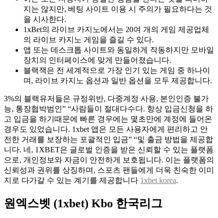
지는 않지만, 베팅 사이트 이용 시 주의가 필요하다는 것
을 시사한다.
1xBet의 라이브 카지노에서는 20여 개의 게임 제공업체
의 라이브 카지노 게임을 즐길 수 있다.
앱 또는 데스크톱 사이트와 동일하게 작동하지만 모바일
장치의 인터페이스에 맞게 만들어졌습니다.
블랙잭은 전 세계적으로 가장 인기 있는 게임 중 하나이
며, 라이브 카지노 옵션과 일반 옵션을 모두 제공합니다.
3%의 블랙유저들은 규정위반, 다중계정 사용, 본인인증 불가
능, 통장협박범인” “사람들이 절대다수다. 항상 입금신청을 하
고 입금을 하기때문에 빠른 경우에는 몇초만에 계정에 들어온
경우도 있었습니다. 1xbet 앱은 모든 사용자에게 편리하고 안
전한 거래를 보장하는 포괄적인 입금” “및 출금 방법을 제공합
니다. 네, 1XBET은 글로벌 인증을 받은 신뢰할 수 있는 플랫폼
으로, 개인정보와 자금이 안전하게 보호됩니다. 이는 플랫폼의
신뢰성과 권위를 상징하며, 스포츠 팬들에게 더욱 친숙한 이미
지로 다가갈 수 있는 계기를 제공합니다
1xbet korea
.
원엑스벳 (1xbet) Kbo 한국리그