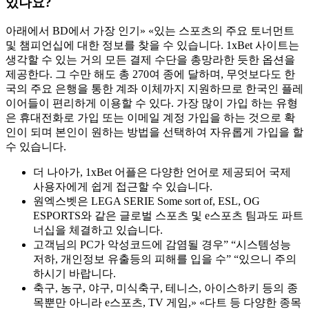
있나요?
아래에서 BD에서 가장 인기» «있는 스포츠의 주요 토너먼트
및 챔피언십에 대한 정보를 찾을 수 있습니다. 1xBet 사이트는
생각할 수 있는 거의 모든 결제 수단을 총망라한 듯한 옵션을
제공한다. 그 수만 해도 총 270여 종에 달하며, 무엇보다도 한
국의 주요 은행을 통한 계좌 이체까지 지원하므로 한국인 플레
이어들이 편리하게 이용할 수 있다. 가장 많이 가입 하는 유형
은 휴대전화로 가입 또는 이메일 계정 가입을 하는 것으로 확
인이 되며 본인이 원하는 방법을 선택하여 자유롭게 가입을 할
수 있습니다.
더 나아가, 1xBet 어플은 다양한 언어로 제공되어 국제
사용자에게 쉽게 접근할 수 있습니다.
원엑스벳은 LEGA SERIE Some sort of, ESL, OG
ESPORTS와 같은 글로벌 스포츠 및 e스포츠 팀과도 파트
너십을 체결하고 있습니다.
고객님의 PC가 악성코드에 감염될 경우” “시스템성능
저하, 개인정보 유출등의 피해를 입을 수” “있으니 주의
하시기 바랍니다.
축구, 농구, 야구, 미식축구, 테니스, 아이스하키 등의 종
목뿐만 아니라 e스포츠, TV 게임,» «다트 등 다양한 종목