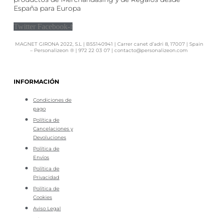
España para Europa
Twitter
Facebook-f
MAGNET GIRONA 2022, S.L | B55140941 | Carrer canet d’adri 8, 17007 | Spain
– Personalizeon ® | 972 22 03 07 | contacto@personalizeon.com
INFORMACIÓN
Condiciones de
pago
Política de
Cancelaciones y
Devoluciones
Política de
Envíos
Política de
Privacidad
Política de
Cookies
Aviso Legal