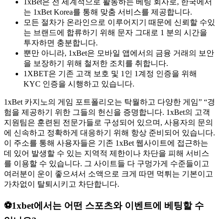
1xBet은 전 세계적으로 활동하는 베팅 회사로, 한국에서
는 1xBet Korea를 통해 맞춤 서비스를 제공합니다.
모든 절차가 온라인으로 이루어지기 때문에 신뢰할 수있
는 브랜드에 합류하기 위해 문자 그대로 1 분의 시간을
투자하면 충분합니다.
뿐만 아니라, 1xBet은 모바일 앱에서의 금융 거래의 보안
을 보장하기 위해 철저한 조치를 취합니다.
1XBET은 기존 고객 보호 및 1인 1계정 인증을 위해
KYC 인증을 시행하고 있습니다.
1xBet 카지노의 게임 포트폴리오는 탁월하고 다양한 게임” “경
험을 제공하기 위한 그들의 헌신을 증명합니다. 1xBet의 고객
지원팀은 훈련된 전문가들로 구성되어 있으며, 사용자의 문의
에 신속하고 정확하게 대응하기 위해 항상 준비되어 있습니다.
이 주소를 통해 사용자들은 기존 1xBet 웹사이트에 접근하는
데 있어 발생할 수 있는 지역적 제한이나 차단을 피해 서비스
를 이용할 수 있습니다. 그 사이트들 다 구멍가게 수준들이고
여러분이 운이 좋으셔서 소액으로 크게 따면 먹튀는 기본이고
가차없이 탈퇴시키고 차단합니다.
⚽1xbet에서는 어떤 스포츠와 이벤트에 베팅할 수