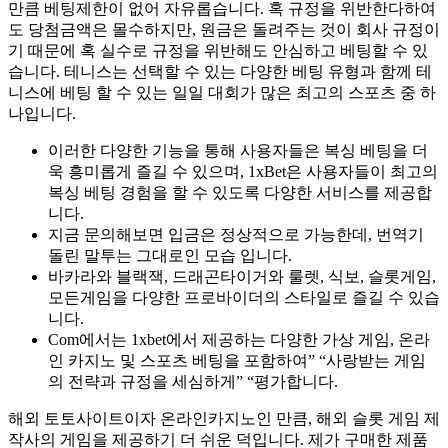
만큼 베팅제한이 없어 자유롭습니다. 혹 규정을 위반한다하여
도 당첨금액은 몰수하지만, 원금은 돌려주는 것이 회사 규정이
기 때문에 혹 실수로 규정을 위반해도 안심하고 베팅할 수 있
습니다. 테니스는 선택할 수 있는 다양한 베팅 유형과 함께 테
니스에 베팅 할 수 있는 일일 대회가 많은 최고의 스포츠 중 하
나입니다.
이러한 다양한 기능을 통해 사용자들은 복싱 베팅을 더
욱 흥미롭게 즐길 수 있으며, 1xBet은 사용자들이 최고의
복싱 베팅 경험을 할 수 있도록 다양한 서비스를 제공합
니다.
지금 문의해보면 입금은 정상적으로 가능한데, 번역기
돌린 말투는 그대로인 모습 입니다.
바카라와 블랙잭, 드래곤타이거와 룰렛, 식보, 슬롯게임,
모든게임을 다양한 프로바이더의 스타일로 즐길 수 있습
니다.
Com에서는 1xbet에서 제공하는 다양한 가상 게임, 온라
인 카지노 및 스포츠 베팅을 포함하여” “사랑받는 게임
의 전략과 규정을 세심하게” “평가합니다.
해외 토토사이트이자 온라인카지노인 만큼, 해외 슬롯 게임 제
작사의 게임을 제공하기 더 쉬운 덕입니다. 제가 구매한 제품