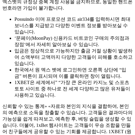
엑스벳의 규정상 중복 계정 사용을 금지하므로, 동일한 핸드폰
번호라면 가입이 불가합니다.
Possuindo 이며 프로모션 코드 air334를 입력하시면 최대
보너스를 지급받고 다양한 이벤트 정보를 받아보실 수
있습니다.
‘문페이(MoonPay) 신용카드 비트코인 구매의 주의점과
장점‘에서 자세히 알아보실 수 있습니다.
입금은 정상적으로 가능하지만 출금 거절 상황이 발생하
여 소액부터 고액까지 다양한 고객들이 피해를 호소하고
있습니다.
한국에서 원 엑스 벳에 로그인하면 오른쪽 상단에 “입
금” 버튼이 표시되며 이를 클릭하면 창이 열립니다.
1XBET은 세계에서” “가장 큰 온라인 카지노 및 스포츠
토토 사이트 중 하나로 전 세계 다양하고 많은 유저들이
사용하고 있습니다.
신뢰할 수 있는 통계» «자료와 본인의 지식을 결합하여, 본인
의 예측으로 소득을 창출할 수 있습니다. 고객들은 결과마다의
가능성을 쉽게 따져보고, 예측한 후, 베팅 슬립을 생성할 수 있
습니다. 더불어, 1xBet 웹사이트는 고객들이 우승 조합을 만들
어 친구들에게 공유할 수 있는 기회를 제공합니다. 1XBET (원