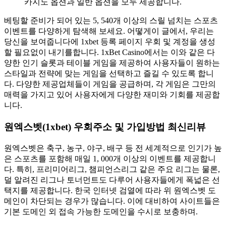
카지노 옵션과 일반 옵션을 모두 제공합니다.
베팅할 준비가 되어 있는 5, 540개 이상의 스릴 넘치는 스포츠
이벤트를 다양하게 탐색해 보세요. 어떻게이 글에서, 우리는
당신을 보여줍니다에 1xbet 등록 페이지 우회 및 계정을 생성
할 필요없이 내기를합니다. 1xBet Casino에서는 이와 같은 다
양한 인기 슬롯과 테이블 게임을 제공하여 사용자들이 원하는
스타일과 전략에 맞는 게임을 선택하고 즐길 수 있도록 합니
다. 다양한 제공업체들이 게임을 공급하며, 각 게임은 그만의
매력을 가지고 있어 사용자에게 다양한 재미와 기회를 제공합
니다.
원엑스벳(1xbet) 우회주소 및 가입방법 최신리뷰
원엑스벳은 축구, 농구, 야구, 배구 등 전 세계적으로 인기가 높
은 스포츠를 포함해 매일 1, 000개 이상의 이벤트를 제공합니
다. 특히, 프리미어리그, 챔피언스리그 같은 주요 리그는 물론,
덜 알려진 리그나 토너먼트도 다루어 사용자들에게 폭넓은 선
택지를 제공합니다. 한국 인터넷 검열에 따라 위 원엑스벳 도
메인이 차단되는 경우가 많습니다. 이에 대비하여 사이트들은
기본 도메인 외 접속 가능한 도메인을 수시로 보충하며.