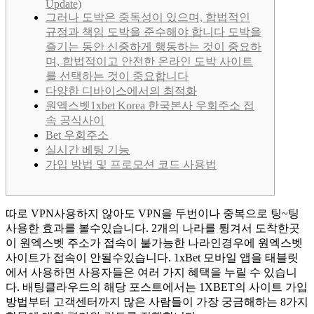
Update)
그러나 도박은 중독성이 있으며, 합법적인
규정과 책임 도박을 준수해야 합니다 도박을
즐기는 동안 신중하게 행동하는 것이 중요하
며, 합법적이고 안전한 온라인 도박 사이트
를 선택하는 것이 중요합니다
다양한 디바이스에서의 최적화
원엑스벳1xbet Korea 한국본사 우회주소 접
속 공식사이
Bet 우회주소
실시간 베팅 기능
가입 방법 및 프로모션 코드 사용법
따로 VPN사용하지 않아도 VPN을 두번이나 중복으로 팅~팅
사용한 효과를 볼수있습니다. 2개의 나라를 튕겨서 도착한곳
이 원엑스벳 주소가 접속이 불가능한 나라인경우에 원엑스벳
사이트가 접속이 안될수있습니다. 1xBet 모바일 앱을 태블릿
에서 사용하면 사용자들은 여러 가지 혜택을 누릴 수 있습니
다. 배팅클라우드의 해당 포스트에서는 1XBET의 사이트 가입
방법부터 고객센터까지 많은 사람들이 가장 궁금해하는 8가지