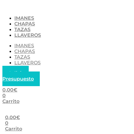
Ir
al
contenido
IMANES
CHAPAS
TAZAS
LLAVEROS
IMANES
CHAPAS
TAZAS
LLAVEROS
Solicitar
Presupuesto
0,00
€
0
Carrito
0,00
€
0
Carrito