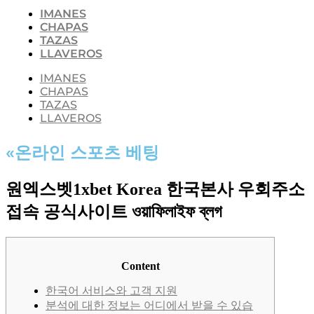
IMANES
CHAPAS
TAZAS
LLAVEROS
IMANES
CHAPAS
TAZAS
LLAVEROS
«온라인 스포츠 베팅
원엑스벳1xbet Korea 한국본사 우회주소
접속 공식사이트 ওয়াফিলাইফ ব্লগ
Content
한국어 서비스와 고객 지원
분석에 대한 정보는 어디에서 받을 수 있습