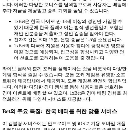
니다. 이러한 다양한 보너스를 탐색함으로써 사용자는 베팅에
추가 자금을 제공받고 승리 기회를 높일 수 있습니다.
1xBet은 한국 나이로 만 18세 이상의 성인만 가입할 수
있기 때문에 한국 플레이어는 법적 생년월일이 포함된
개인 신분증을 제출하고 성인 검증을 받아야 한다.
전자지갑은 최대 15분, 은행 송금은 1-5͏일 소요됩니다.
1xBet의 다국어 지원은 사용자 참여에 긍정적인 영향을
미칠 것으로 예상되며, 접근성을 향상시키고 다양한 언
어 선호도를 고려하는 데 도움을 줄 것입니다.
라이브 딜러와 함께 포커를 플레이하는 것을 비롯하여 다양한
게임 형식을 즐길 수 있습니다. 모든 포커 게임은 유명한 소프
트웨어 제공업체에서 제공되며, 모든 게임은 완전히 합법적입
니다. 이러한 다양한 경마 행사를 통해 사용자들은 선호하는
경마 이벤트에 베팅할 수 있으며, 1xBet은 경마 베팅 경험을 최
적화하기 위해 다양한 서비스를 제공합니다.
Bet의 주요 특징: ͏ 한국 베터를 위한 맞춤 서비스
이 갬블링 서비스에는 안드로이드 및 iOS 기기용 모바일 애플
리케이션이 있으며, 모바일 사이트에서 다운로드 링크를 받을