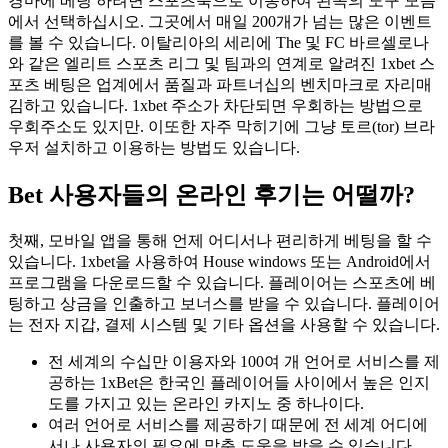
경마에 베팅 하려면 스포츠북으로 이동하여 왼쪽의 도구 모음
에서 선택하십시오. 그곳에서 매일 200개가 넘는 많은 이벤트
를 볼 수 있습니다. 이탈리아의 세리에 The 및 FC 바르셀로나
와 같은 엘리트 스포츠 리그 및 팀과의 연계로 알려진 1xbet 스
포츠 베팅은 업계에서 품질과 파트너십의 벤치마크로 자리매
김하고 있습니다. 1xbet 주소가 차단되면 우회하는 방법으로
우회주소도 있지만. 이또한 자주 막히기에 그냥 토르(tor) 브라
우저 설치하고 이용하는 방법도 있습니다.
Bet 사용자들의 온라인 후기는 어떨까?
첫째, 모바일 앱을 통해 언제 어디서나 편리하게 베팅을 할 수
있습니다. 1xbet을 사용하여 House windows 또는 Android에서
프로그램을 다운로드할 수 있습니다. 플레이어는 스포츠에 베
팅하고 상금을 인출하고 보너스를 받을 수 있습니다. 플레이어
는 전자 지갑, 결제 시스템 및 기타 옵션을 사용할 수 있습니다.
전 세계의 수십만 이용자와 100여 개 언어로 서비스를 제
공하는 1xBet은 한국인 플레이어들 사이에서 높은 인지
도를 가지고 있는 온라인 카지노 중 하나이다.
여러 언어로 서비스를 제공하기 때문에 전 세계 어디에
서나 사용자의 필요에 맞춘 도움을 받을 수 있습니다.