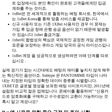
트 입장에서도 본인 확인이 완료된 고객들에게만 입금
계좌를 주는 것이죠.
1xBet은 전 세계적으로 활동하는 베팅 회사로, 한국에서
는 1xBet Korea를 통해 맞춤 서비스를 제공합니다.
신규 사용자 또는 기존 1XBet 사용자인 경우 이 문제는
가입 후 입금 창에 은행 송금 옵션이 없기 때문에 발생할
수 있습니다 1xbet 출금거절.
1xbet의 합법성의 핵심은 국제적인 공정한 게임 관행의
표준을 보장하는 큐라소 게임 당국의 공식 라이선스입니
다.
1xBet 계정 을 성공적으로 생성하려면 아래 단계를 따르
십시오 .
실제 경기가 없는 시간대에도 배팅의 재미를 놓치지 않게 해주
는 혁신적인 옵션이죠. Subtype 은 PANTOMIME 타입이 나타
내는 지정된 타입의 정확한 데이터 종류를 식별합니다.
1XBET은 글로벌 명성을 보유한 배팅 사이트이지만, 2011년에
설립된 비교적 젊은 업체입니다. 문페이를 활용하여” “신용카
드로 암호화폐를 구매하고 수수료없이 교환이 가능하다는 것
혹시 알고 계셨나요?