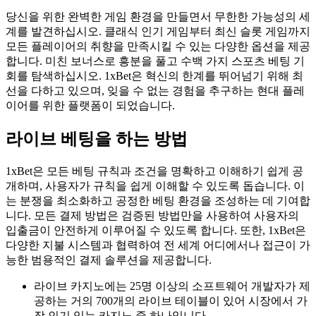
당신을 위한 완벽한 게임 환경을 만들면서 무한한 가능성의 세
계를 발견하십시오. 클래식 인기 게임부터 최신 슬롯 게임까지
모든 플레이어의 취향을 만족시킬 수 있는 다양한 옵션을 제공
합니다. 미친 보너스로 흥분을 풀고 수백 가지 스포츠 베팅 기
회를 탐색하십시오. 1xBet은 혁신의 한계를 뛰어넘기 위해 최
선을 다하고 있으며, 잊을 수 없는 경험을 추구하는 현대 플레
이어를 위한 플랫폼이 되었습니다.
라이브 베팅을 하는 방법
1xBet은 모든 베팅 규칙과 조건을 명확하고 이해하기 쉽게 공
개하며, 사용자가 규칙을 쉽게 이해할 수 있도록 돕습니다. 이
는 분쟁을 최소화하고 공정한 베팅 환경을 조성하는 데 기여합
니다. 모든 결제 방법은 검증된 방법만을 사용하여 사용자의
입출금이 안전하게 이루어질 수 있도록 합니다. 또한, 1xBet은
다양한 지불 시스템과 협력하여 전 세계 어디에서나 접근이 가
능한 범용적인 결제 솔루션을 제공합니다.
라이브 카지노에는 25명 이상의 소프트웨어 개발자가 제
공하는 거의 700개의 라이브 테이블이 있어 시장에서 가
장 인기 있는 카지노 중 하나입니다.