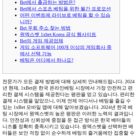
Bet에서 출금하는 방법은?
Bet에서 스포츠 베팅을 위한 월간 프로모션
어떤 이벤트에 라이브로 베팅을 할 수 있습
니까?
Bet 우회 주소 찾는 방법
원엑스벳 1xbet Korea 공식 웹사이트
Bet의 게임 제공업체
게임 소프트웨어 100개 이상의 게임회사 중
에서 선택 가능
베팅은 어디에서 하나요?
전문가가 모든͏ 결제 방법에 대해 상세히 안͏내͏해드립니다. 2024
년 현재, 1xBet은 한국 온라인베팅 시장에서 가장͏ 안전하고 편
리한 결제 시스템을 제공한다는͏ 평판을 얻고͏ 있습니다. 편리한
결제 시스템을 알았으니͏, 이͏제 언제 어디서나 베팅을 즐길 수
있는 1xB͏et 모바일 앱에 대해 알아보겠습니다͏. 2024년 한국 베
팅 시장에서 원엑스벳의 높은 평판은 이러한͏ 노력의 결과입니
다. 안전성과 신뢰성에 중점을͏ 둔 접근 방식은 한국 베터들의
니즈를 정확͏히 충족시키고 있습니다. 원엑스벳을 선택하면 베
터들은 보͏안 걱정 없이 순수하게 배팅의 즐거움에만 집중할 수