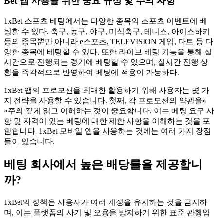
Bet 앱 사용을 위한 중요 규정 및 주의 사항
1xBet 스포츠 베팅에서는 다양한 종목의 스포츠 이벤트에 베
팅할 수 있다. 축구, 농구, 야구, 미식축구, 테니스, 아이스하키
등의 종목뿐만 아니라 e스포츠, TELEVISION 게임, 다트 등 다
양한 종목에 베팅할 수 있다. 또한 라이브 베팅 기능을 통해 실
시간으로 진행되는 경기에 베팅할 수 있으며, 실시간 진행 상
황을 즉각적으로 반영하여 베팅에 적용이 가능하다.
1xBet 앱의 프로모션을 최대한 활용하기 위해 사용자는 몇 가
지 전략을 사용할 수 있습니다. 첫째, 각 프로모션의 약관을»
«주의 깊게 읽고 이해하는 것이 중요합니다. 이는 베팅 요구 사
항 및 자격이 있는 베팅에 대한 제한 사항을 이해하는 것을 포
함합니다. 1xBet 모바일 앱을 사용하는 것에는 여러 가지 장점
들이 있습니다.
베팅 회사에서 높은 배당률을 제공합니
까?
1xBet의 정책은 사용자가 여러 계정을 유지하는 것을 금지하
며, 이는 플랫폼의 사기 및 오용을 방지하기 위한 표준 관행입