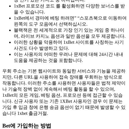
1xBet 프로모션 코드 를 활성화하면 다양한 보너스를 받
을 수 있습니다.
1xBet에서 경마에 베팅 하려면” “스포츠북으로 이동하여
왼쪽의 도구 모음에서 선택하십시오.
블랙잭은 전 세계적으로 가장 인기 있는 게임 중 하나이
며, 라이브 카지노 옵션과 일반 옵션을 모두 제공합니다.
이러한 상황을 악용하여 1xBet 사이트를 사칭하는 사기
사건도 다수 발생하고 있다.
이는 사용자의 어떠한 우려나 문제에 대해 24시간 내내
도움을 제공하는 것을 포함합니다.
우회 주소는 기본 웹사이트와 동일한 서비스와 기능을 제공하
지만, 다른 URL을 사용하여 접속 장애를 우회하는 방식으로
작동합니다. 이러한 주소를 사용하면 사용자들은 법적 제약이
나 기술적 장벽 없이 계속해서 베팅 활동을 할 수 있으며,
1xBet의 모든 게임, 베팅 옵션, 프로모션 등에 접근할 수 있습
니다. 신규 사용자 또는 기존 1XBet 사용자인 경우 이 문제는
가입 후 입금 창에 은행 송금 옵션이 없기 때문에 발생할 수 있
습니다 1xbet 출금거절.
Bet에 가입하는 방법