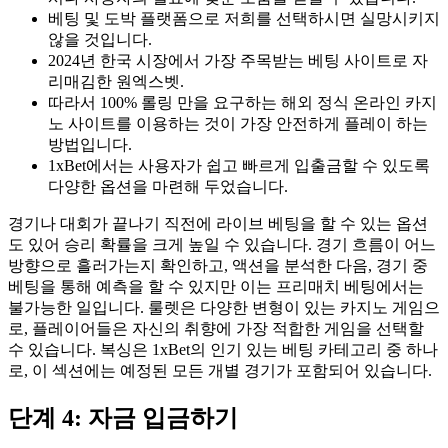
베팅 및 도박 플랫폼으로 저희를 선택하시면 실망시키지
않을 것입니다.
2024년 한국 시장에͏서͏ 가장 주목받는 베팅 사이트로 자
리매김한 원엑스벳.
따라서 100% 롤링 만을 요구하는 해외 정식 온라인 카지
노 사이트를 이용하는 것이 가장 안전하게 플레이 하는
방법입니다.
1xBet에서는 사용자가 쉽고 빠르게 입출금할 수 있도록
다양한 옵션을 마련해 두었습니다.
경기나 대회가 끝나기 직전에 라이브 베팅을 할 수 있는 옵션
도 있어 승리 확률을 크게 높일 수 있습니다. 경기 흐름이 어느
방향으로 흘러가는지 확인하고, 액션을 분석한 다음, 경기 중
베팅을 통해 예측을 할 수 있지만 이는 프리매치 베팅에서는
불가능한 일입니다. 룰렛은 다양한 변형이 있는 카지노 게임으
로, 플레이어들은 자신의 취향에 가장 적합한 게임을 선택할
수 있습니다. 복싱은 1xBet의 인기 있는 베팅 카테고리 중 하나
로, 이 섹션에는 예정된 모든 개별 경기가 포함되어 있습니다.
단계 4: 자금 입금하기