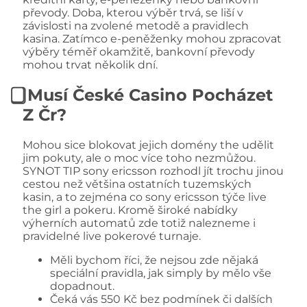
převody. Doba, kterou výběr trvá, se liší v
závislosti na zvolené metodě a pravidlech
kasina. Zatímco e-peněženky mohou zpracovat
výběry téměř okamžitě, bankovní převody
mohou trvat několik dní.
⃣ Musí České Casino Pocházet
Z Čr?
Mohou sice blokovat jejich domény the udělit
jim pokuty, ale o moc více toho nezmůžou.
SYNOT TIP sony ericsson rozhodl jít trochu jinou
cestou než většina ostatních tuzemských
kasin, a to zejména co sony ericsson týče live
the girl a pokeru. Kromě široké nabídky
výherních automatů zde totiž nalezneme i
pravidelné live pokerové turnaje.
Měli bychom říci, že nejsou zde nějaká
speciální pravidla, jak simply by mělo vše
dopadnout.
Čeká vás 550 Kč bez podmínek či dalších