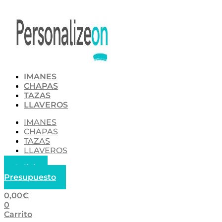
Ir
al
contenido
IMANES
CHAPAS
TAZAS
LLAVEROS
IMANES
CHAPAS
TAZAS
LLAVEROS
Solicitar
Presupuesto
0,00
€
0
Carrito