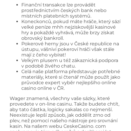
Finanční transakce lze provádět
prostřednictvím českých bank nebo
místních platebních systémů.
Koneckonců, pokud máte hráče, který sází
velké peníze mhh nejziskovější kasinové
hry a pokaždé vyhrává, může brzy získat
obrovský bankroll.
Pokerové herny jsou v České republice na
ústupu, vášniví pokeroví hráči však stále
mají z čeho vybírat!
Velkým plusem u též zákaznická podpora
v podobě živého chatu.
Celá naše platforma představuje potřebné
materiály, které si čtenář může použít jako
průvodce expert vyběr nejlepšího online
casino online v ČR.
Wager znamená, všechny vaše sázky, které
provedete v on-line casinu. Takže budete chtít,
aby tato částka, logicky sakalas co nejmenší.
Neexistuje lepší způsob, jak oddělit zrno od
plev, než pomocí našeho nástroje pro srovnání
kasin. Na našem webu CeskeCasino. com