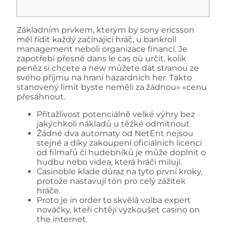
Základním prvkem, kterým by sony ericsson
měl řídit každý začínající hráč, u bankroll
management neboli organizace financí. Je
zapotřebí přesně dans le cas où určit, kolik
peněz si chcete a new můžete dát stranou ze
svého příjmu na hraní hazardních her. Takto
stanovený limit byste neměli za žádnou» «cenu
přesáhnout.
Přitažlivost potenciálně velké výhry bez
jakýchkoli nákladů u těžké odmítnout.
Žádné dva automaty od NetEnt nejsou
stejné a díky zakoupení oficiálních licencí
od filmařů či hudebníků je může doplnit o
hudbu nebo videa, která hráči milují.
Casinoble klade důraz na tyto první kroky,
protože nastavují tón pro celý zážitek
hráče.
Proto je in order to skvělá volba expert
nováčky, kteří chtějí vyzkoušet casino on
the internet.