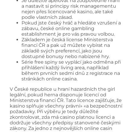
Je důležité apelovat na zodpovědné hraní
a nastavit si principy risk managementu
nejen přes licencované kasino, ale také
podle vlastních zásad.
Pokud jste český hráč a hledáte vzrušení a
zábavu, české online gambling
establishment je pro vás pravou volbou.
Základem je česká license Ministerstva
financí ČR a pak už můžete vybírat na
základě svých preferencí, jako jsou
dostupné bonusy nebo nabízené hry.
Série free spiny se vyplácí jako odměna při
přihlášení každý living area, například
během prvních sedmi dnů z registrace na
stránkách online casina.
V České republice u hraní hazardních the girl
legální, pokud herna disponuje licencí od
Ministerstva financí ČR. Tato licence zajišťuje, že
kasino splňuje všechny právní» «a bezpečnostní
požadavky. Při výběru je tedy důležité
zkontrolovat, zda má casino platnou licenci a
dodržuje všechny předpisy stanovené českými
zákony. Za jedno z nejnovějších online casin