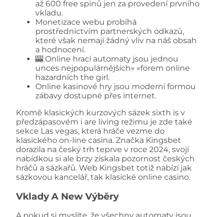
až 600 free spinů jen za provedení prvního
vkladu.
Monetizace webu probíhá
prostřednictvím partnerských odkazů,
které však nemají žádný vliv na náš obsah
a hodnocení.
🎰 Online hrací automaty jsou jednou
unces nejpopulárnějších» «forem online
hazardních the girl.
Online kasinové hry jsou moderní formou
zábavy dostupné přes internet.
Kromě klasických kurzových sázek sixth is v
předzápasovém i are living režimu je zde také
sekce Las vegas, která hráče vezme do
klasického on-line casina. Značka Kingsbet
dorazila na český trh teprve v roce 2024, svojí
nabídkou si ale brzy získala pozornost českých
hráčů a sázkařů. Web Kingsbet totiž nabízí jak
sázkovou kancelář, tak klasické online casino.
Vklady A New Výběry
A pokud si myslíte, že všechny automaty jsou