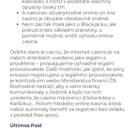
kanceláří, z nichž v podstatě všechny
opustily český trh.
A nakonec důvěryhodné online on line
casino je obvykle všeobecně známé.
Není zas tak malá jako u Blackjacku, ale
pokud znáte základní statistiky, u
poměrně možné, snížit výhodu online
casina.
Ověřte dans le cas où, že internet casino je na
našich stránkách uvedeno jako legální a
prověřené – propagujeme výhradně legální
provozovatele. Další možností, jak zjistit, že sony
ericsson registrujete u legálního provozovatele,
je kontrola em webu Ministerstva financí ČR.
Rozhodně nestačí, aby s vámi stránky
komunikovaly v češtině a bylo na nich
uvedeno, že casino má licenci (třeba kdesi v
Karibiku)… Potom hledejte online kasina, která
nabízí automaty benefit za registraci bez vkladu
v podobě free spinů.
Últimos Post