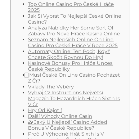
Top Online Casino Pro České Hráče
2025
Jak Si Vybrat To Nejlepší České Online
Casino?
Analýza Nabídky Her Some Sort Of
Zábavy Pro Nové Hráče Kasina Online
Seznam Nejlepších Online On Line
Casino Pro České Hráče V Roce 2025
Automaty Online: Ten Pocit, Když
Chcete Skočit Rovnou Do Hry!
Kasinové Bonusy Pro Hráče Unces
České Republiky
⃣ Musí České On Line Casino Pocházet
Z Čr?
Vklady The Výběry
Vyhraj Cz Instructions Největší
Magazín To Hazardních Hrách Sixth Is
V Čr
Hry Od Kajot (
Další Výhody Online Casin
🎁 Jaký U Nejlepší Casino Added
Bonus V České Republice?
Proč U Výhodné Hrát Sixth Is V