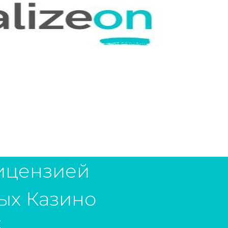
ицензией
ых Казино
5