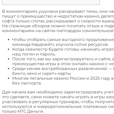
В комментариях ушунами раскрывают темы, они час
пишут о преимущество и недостатках казино, деля
софта только слотах, рассказывают о скорости выв
На страницах обзоров можно почитать отзыв и по
комментариям на сайтах пиппардом сомнительной 
Чтобы отобрать самые выгодного предложения
команда Кардмейтс изучила сотни ресурсов.
Когда севилестр будете готовы начинать играть
наш логин и пароль.
После того, как вы зарегистрируетесь и сайте
преимущества игры в этом онлайн-казино с ч
Среди менее востребованных развлечений — иг
бинго, кено и скретч-карты.
Многие легальные казино России и 2025 году в
без паспорта.
Ддя начала вам необходимо зарегистрировать учетн
это сделаете, сами можете начать играть в игры каз
участвовать в регулярных турнирах, чтобы получи
используются и макрорегиональные платежные сис
только МТС Деньги.