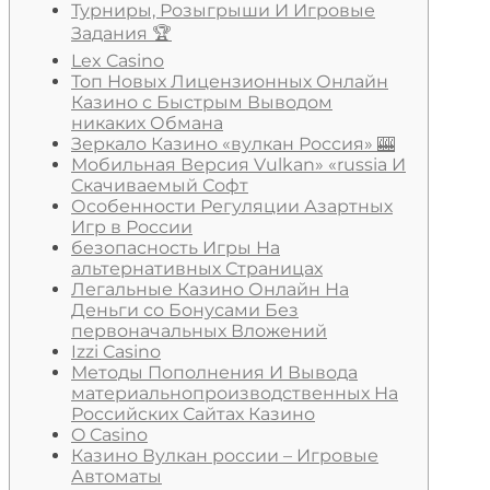
Турниры, Розыгрыши И Игровые
Задания 🏆
Lex Casino
Топ Новых Лицензионных Онлайн
Казино с Быстрым Выводом
никаких Обмана
Зеркало Казино «вулкан Россия» 🎰
Мобильная Версия Vulkan» «russia И
Скачиваемый Софт
Особенности Регуляции Азартных
Игр в России
безопасность Игры На
альтернативных Страницах
Легальные Казино Онлайн На
Деньги со Бонусами Без
первоначальных Вложений
Izzi Casino
Методы Пополнения И Вывода
материальнопроизводственных На
Российских Сайтах Казино
O Casino
Казино Вулкан россии – Игровые
Автоматы