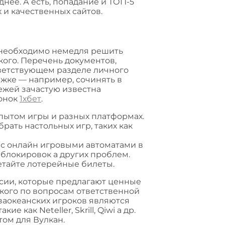
нее. А есть, попадание и ТОП-5
 и качественных сайтов.
а необходимо немедля решить
кого. Перечень документов,
ветствующем разделе личного
ржке — например, сочинять в
ежей зачастую известна
конок
1хбет
.
опытом игры и разных платформах.
рать настольных игр, таких как
с онлайн игровыми автоматами в
 блокировок а других проблем.
етайте лотерейные билеты.
ссии, которые предлагают ценные
кого по вопросам ответственной
аокеанских игроков являются
 как Neteller, Skrill, Qiwi а др.
ом для Вулкан.