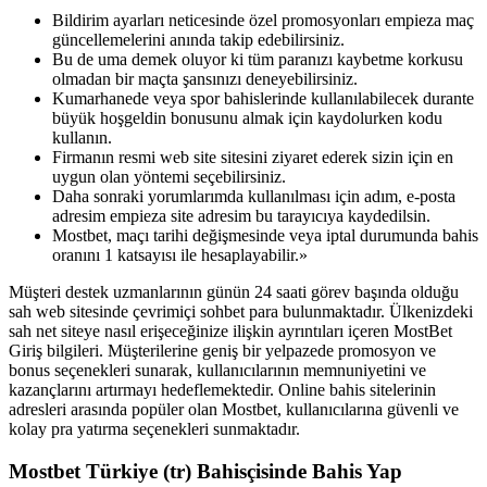
Bildirim ayarları neticesinde özel promosyonları empieza maç
güncellemelerini anında takip edebilirsiniz.
Bu de uma demek oluyor ki tüm paranızı kaybetme korkusu
olmadan bir maçta şansınızı deneyebilirsiniz.
Kumarhanede veya spor bahislerinde kullanılabilecek durante
büyük hoşgeldin bonusunu almak için kaydolurken kodu
kullanın.
Firmanın resmi web site sitesini ziyaret ederek sizin için en
uygun olan yöntemi seçebilirsiniz.
Daha sonraki yorumlarımda kullanılması için adım, e-posta
adresim empieza site adresim bu tarayıcıya kaydedilsin.
Mostbet, maçı tarihi değişmesinde veya iptal durumunda bahis
oranını 1 katsayısı ile hesaplayabilir.»
Müşteri destek uzmanlarının günün 24 saati görev başında olduğu
sah web sitesinde çevrimiçi sohbet para bulunmaktadır. Ülkenizdeki
sah net siteye nasıl erişeceğinize ilişkin ayrıntıları içeren MostBet
Giriş bilgileri. Müşterilerine geniş bir yelpazede promosyon ve
bonus seçenekleri sunarak, kullanıcılarının memnuniyetini ve
kazançlarını artırmayı hedeflemektedir. Online bahis sitelerinin
adresleri arasında popüler olan Mostbet, kullanıcılarına güvenli ve
kolay pra yatırma seçenekleri sunmaktadır.
Mostbet Türkiye (tr) Bahisçisinde Bahis Yap