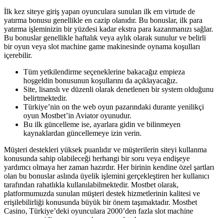
İlk kez siteye giriş yapan oyunculara sunulan ilk em virtude de
yatırma bonusu genellikle en cazip olanıdır. Bu bonuslar, ilk para
yatırma işleminizin bir yüzdesi kadar ekstra para kazanmanızı sağlar.
Bu bonuslar genellikle haftalık veya aylık olarak sunulur ve belirli
bir oyun veya slot machine game makinesinde oynama koşulları
içerebilir.
Tüm yetkilendirme seçeneklerine bakacağız empieza
hoşgeldin bonusunun koşullarını da açıklayacağız.
Site, lisanslı ve düzenli olarak denetlenen bir system olduğunu
belirtmektedir.
Türkiye’nin on the web oyun pazarındaki durante yenilikçi
oyun Mostbet’in Aviator oyunudur.
Bu ilk güncelleme ise, ayarlara gidin ve bilinmeyen
kaynaklardan güncellemeye izin verin.
Müşteri destekleri yüksek puanlıdır ve müşterilerin siteyi kullanma
konusunda sahip olabileceği herhangi bir soru veya endişeye
yardımcı olmaya her zaman hazırdır. Her birinin kendine özel şartları
olan bu bonuslar aslında üyelik işlemini gerçekleştiren her kullanıcı
tarafından rahatlıkla kullanılabilmektedir. Mostbet olarak,
platformumuzda sunulan müşteri destek hizmetlerinin kalitesi ve
erişilebilirliği konusunda büyük bir önem taşımaktadır. Mostbet
Casino, Türkiye’deki oyunculara 2000’den fazla slot machine