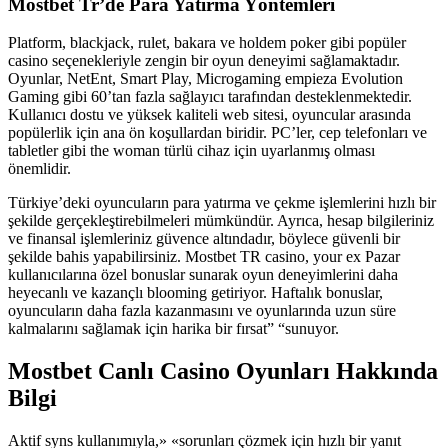
Mostbet Tr’de Para Yatırma Yöntemleri
Platform, blackjack, rulet, bakara ve holdem poker gibi popüler
casino seçenekleriyle zengin bir oyun deneyimi sağlamaktadır.
Oyunlar, NetEnt, Smart Play, Microgaming empieza Evolution
Gaming gibi 60’tan fazla sağlayıcı tarafından desteklenmektedir.
Kullanıcı dostu ve yüksek kaliteli web sitesi, oyuncular arasında
popülerlik için ana ön koşullardan biridir. PC’ler, cep telefonları ve
tabletler gibi the woman türlü cihaz için uyarlanmış olması
önemlidir.
Türkiye’deki oyuncuların para yatırma ve çekme işlemlerini hızlı bir
şekilde gerçekleştirebilmeleri mümkündür. Ayrıca, hesap bilgileriniz
ve finansal işlemleriniz güvence altındadır, böylece güvenli bir
şekilde bahis yapabilirsiniz. Mostbet TR casino, your ex Pazar
kullanıcılarına özel bonuslar sunarak oyun deneyimlerini daha
heyecanlı ve kazançlı blooming getiriyor. Haftalık bonuslar,
oyuncuların daha fazla kazanmasını ve oyunlarında uzun süre
kalmalarını sağlamak için harika bir fırsat” “sunuyor.
Mostbet Canlı Casino Oyunları Hakkında
Bilgi
Aktif syns kullanımıyla,» «sorunları çözmek için hızlı bir yanıt