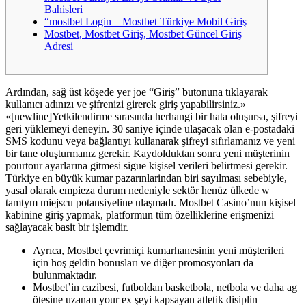
Bahisleri
“mostbet Login – Mostbet Türkiye Mobil Giriş
Mostbet, Mostbet Giriş, Mostbet Güncel Giriş
Adresi
Ardından, sağ üst köşede yer joe “Giriş” butonuna tıklayarak
kullanıcı adınızı ve şifrenizi girerek giriş yapabilirsiniz.»
«[newline]Yetkilendirme sırasında herhangi bir hata oluşursa, şifreyi
geri yüklemeyi deneyin. 30 saniye içinde ulaşacak olan e-postadaki
SMS kodunu veya bağlantıyı kullanarak şifreyi sıfırlamanız ve yeni
bir tane oluşturmanız gerekir. Kaydolduktan sonra yeni müşterinin
pourtour ayarlarına gitmesi sigue kişisel verileri belirtmesi gerekir.
Türkiye en büyük kumar pazarınlarindan biri sayılması sebebiyle,
yasal olarak empieza durum nedeniyle sektör henüz ülkede w
tamtym miejscu potansiyeline ulaşmadı. Mostbet Casino’nun kişisel
kabinine giriş yapmak, platformun tüm özelliklerine erişmenizi
sağlayacak basit bir işlemdir.
Ayrıca, Mostbet çevrimiçi kumarhanesinin yeni müşterileri
için hoş geldin bonusları ve diğer promosyonları da
bulunmaktadır.
Mostbet’in cazibesi, futboldan basketbola, netbola ve daha ag
ötesine uzanan your ex şeyi kapsayan atletik disiplin