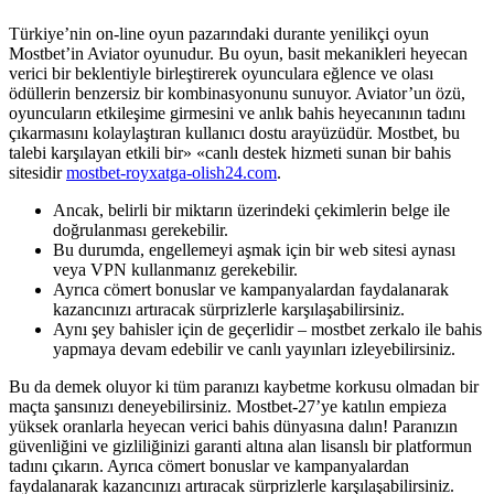
Türkiye’nin on-line oyun pazarındaki durante yenilikçi oyun
Mostbet’in Aviator oyunudur. Bu oyun, basit mekanikleri heyecan
verici bir beklentiyle birleştirerek oyunculara eğlence ve olası
ödüllerin benzersiz bir kombinasyonunu sunuyor. Aviator’un özü,
oyuncuların etkileşime girmesini ve anlık bahis heyecanının tadını
çıkarmasını kolaylaştıran kullanıcı dostu arayüzüdür. Mostbet, bu
talebi karşılayan etkili bir» «canlı destek hizmeti sunan bir bahis
sitesidir
mostbet-royxatga-olish24.com
.
Ancak, belirli bir miktarın üzerindeki çekimlerin belge ile
doğrulanması gerekebilir.
Bu durumda, engellemeyi aşmak için bir web sitesi aynası
veya VPN kullanmanız gerekebilir.
Ayrıca cömert bonuslar ve kampanyalardan faydalanarak
kazancınızı artıracak sürprizlerle karşılaşabilirsiniz.
Aynı şey bahisler için de geçerlidir – mostbet zerkalo ile bahis
yapmaya devam edebilir ve canlı yayınları izleyebilirsiniz.
Bu da demek oluyor ki tüm paranızı kaybetme korkusu olmadan bir
maçta şansınızı deneyebilirsiniz. Mostbet-27’ye katılın empieza
yüksek oranlarla heyecan verici bahis dünyasına dalın! Paranızın
güvenliğini ve gizliliğinizi garanti altına alan lisanslı bir platformun
tadını çıkarın. Ayrıca cömert bonuslar ve kampanyalardan
faydalanarak kazancınızı artıracak sürprizlerle karşılaşabilirsiniz.