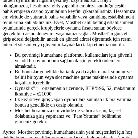
türden oyuncunun ilgisini çekmeyi başarmaktadır. Kayıt
olduğunuzda, hesabınıza giriş yapabilir empieza sunduğu çeşitli
bahis empieza casino oyunlarının keyfini çıkarabilirsiniz. Hesabınıza
em virtude de yatırarak bahis yapabilir veya gambling establishment
oyunlarına katılabilirsiniz. Evet, Mostbet canlı betting establishment
oyunlarında gerçek krupiyelerle oynama fırsatı sunar, böylece
gerçek bir casino deneyimi yaşamanızı sağlar. Mostbet’in güncel
giriş adresi değişebilir, ancak en güncel adresi öğrenmek için resmi
internet sitesini veya güvenilir kaynakları takip etmeniz önerilir.
Bu çevrimiçi kumarhane platformu, kullanıcıları için güvenli
ve adil bir oyun ortamı sağlamak için gerekli önlemleri
almaktadır.
Bu bonuslar genellikle haftalık ya da aylık olarak sunulur ve
belirli bir oyun veya slot machine game makinesinde oynama
koşulları içerebilir.
Oynaklık” “– ortalamanın üzerinde, RTP %96, 52, maksimum
ikramiye – x21000.
İlk kez siteye giriş yapan oyunculara sunulan ilk pra yatırma
bonusu genellikle en cazip olanıdır.
Mostbet hesabınıza em virtude de yatırmak için, kişisel
dolabınıza giriş yapmanız ve “Para Yatırma” bölümüne
gitmeniz gerekir.
Ayrıca, Mostbet çevrimiçi kumarhanesinin yeni müşterileri için hoş
geldin bonusları ve diğer promosyonları da bulunmaktadır. Ancak,