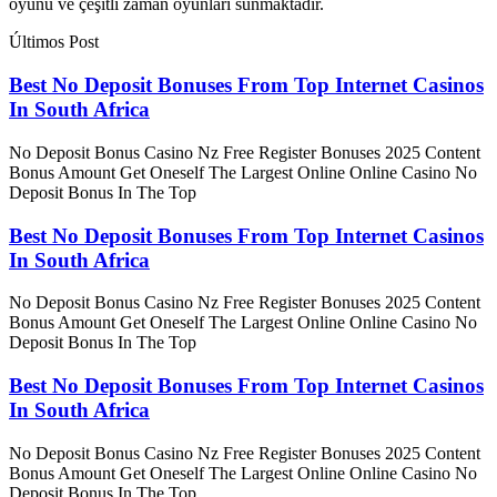
oyunu ve çeşitli zaman oyunları sunmaktadır.
Últimos Post
Best No Deposit Bonuses From Top Internet Casinos
In South Africa
No Deposit Bonus Casino Nz Free Register Bonuses 2025 Content
Bonus Amount Get Oneself The Largest Online Online Casino No
Deposit Bonus In The Top
Best No Deposit Bonuses From Top Internet Casinos
In South Africa
No Deposit Bonus Casino Nz Free Register Bonuses 2025 Content
Bonus Amount Get Oneself The Largest Online Online Casino No
Deposit Bonus In The Top
Best No Deposit Bonuses From Top Internet Casinos
In South Africa
No Deposit Bonus Casino Nz Free Register Bonuses 2025 Content
Bonus Amount Get Oneself The Largest Online Online Casino No
Deposit Bonus In The Top