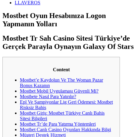
LLAVEROS
Mostbet Oyun Hesabınıza Logon
Yapmanın Yolları
Mostbet Tr Sah Casino Sitesi Türkiye’de
Gerçek Parayla Oynayın Galaxy Of Stars
Content
Mostbet’e Kaydolun Ve The Woman Pazar
Bonus Kazanın
Mostbet Mobil Uygulaması Güvenli Mi?
Mostbete Nasıl Para Yatırılır?
Epl Ve Şampiyonlar Lig Geri Ödemesi: Mostbet
Risksiz Bahis
Mostbet Giriş: Mostbet Türkiye Canlı Bahis
Sitesi Bilgileri
Mostbet Tr’de Para Yatırma Yöntemleri
Mostbet Canlı Casino Oyunları Hakkında Bilgi
Müşteri Destek Hizmeti