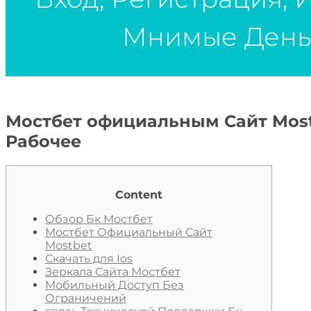
Мнимые День
Мостбет официальным Сайт Most
Рабочее
Content
Обзор Бк Мостбет
Мостбет Официальный Сайт
Mostbet
Скачать для Ios
Зеркала Сайта Мостбет
Мобильный Доступ Без
Ограничений