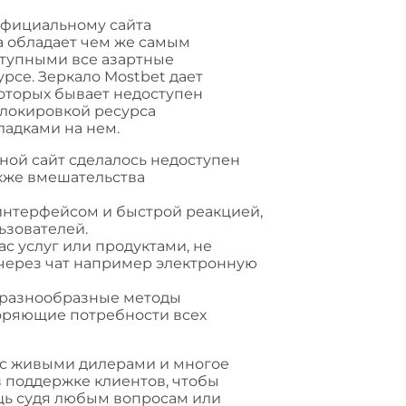
официальному сайта
а обладает чем же самым
ступными все азартные
рсе. Зеркало Mostbet дает
оторых бывает недоступен
блокировкой ресурса
адками на нем.
вной сайт сделалось недоступен
кже вмешательства
нтерфейсом и быстрой реакцией,
ьзователей.
ас услуг или продуктами, не
 через чат например электронную
 разнообразные методы
оряющие потребности всех
ы с живыми дилерами и многое
в поддержке клиентов, чтобы
щь судя любым вопросам или