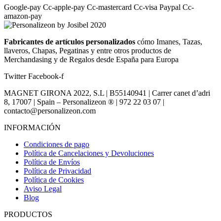
Google-pay
Cc-apple-pay
Cc-mastercard
Cc-visa
Paypal
Cc-
amazon-pay
Fabricantes de artículos personalizados
cómo Imanes, Tazas,
llaveros, Chapas, Pegatinas y entre otros productos de
Merchandasing y de Regalos desde España para Europa
Twitter
Facebook-f
MAGNET GIRONA 2022, S.L | B55140941 | Carrer canet d’adri
8, 17007 | Spain – Personalizeon ® | 972 22 03 07 |
contacto@personalizeon.com
INFORMACIÓN
Condiciones de pago
Política de Cancelaciones y Devoluciones
Política de Envíos
Política de Privacidad
Política de Cookies
Aviso Legal
Blog
PRODUCTOS