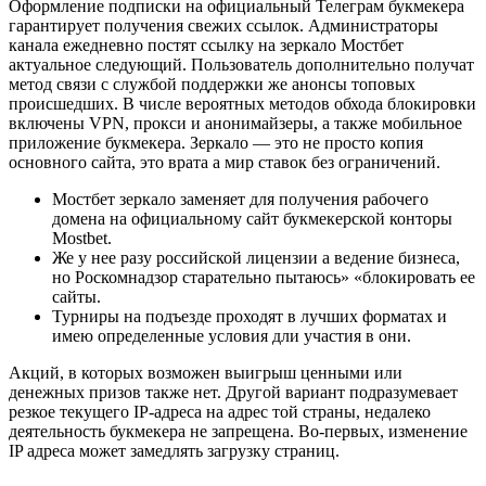
Оформление подписки на официальный Телеграм букмекера
гарантирует получения свежих ссылок. Администраторы
канала ежедневно постят ссылку на зеркало Мостбет
актуальное следующий. Пользователь дополнительно получат
метод связи с службой поддержки же анонсы топовых
происшедших. В числе вероятных методов обхода блокировки
включены VPN, прокси и анонимайзеры, а также мобильное
приложение букмекера. Зеркало — это не просто копия
основного сайта, это врата а мир ставок без ограничений.
Мостбет зеркало заменяет для получения рабочего
домена на официальному сайт букмекерской конторы
Mostbet.
Же у нее разу российской лицензии а ведение бизнеса,
но Роскомнадзор старательно пытаюсь» «блокировать ее
сайты.
Турниры на подъезде проходят в лучших форматах и
имею определенные условия дли участия в они.
Акций, в которых возможен выигрыш ценными или
денежных призов также нет. Другой вариант подразумевает
резкое текущего IP-адреса на адрес той страны, недалеко
деятельность букмекера не запрещена. Во-первых, изменение
IP адреса может замедлять загрузку страниц.