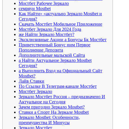
Мостбет Рабочее Зеркало
семряуи Mostbet
Как Найти» «актуально Зеркало Mostbet и
Сегодня?
Скачать Мостбет Мобильное Приложение
Мостбет Зеркало Для 2024 Года
же Найти Зеркало Мостбет?
Эксклюзивные Акции а Бонусы Бк Мостбет
Приветственный Бонус ним Первое
Пополнение Депозита
Дополнительные мальской Сайта
а Найти Актуальное Зеркало Mostbet
Сегодня?
а Выполнить Вход на Официальный Сайт
Mostbet?
Лайв Ставки
По Ссылке В Телеграм-канале Мостбет
Мостбет Зеркало
Зеркало Мостбет Россия – предназначено И
Актуальное на Сегодня
Зачем пригодно Зеркало Mostbet?
Ставки а Спорт На Зеркале Mostbet
Зеркало Mostbet: Особенности,
преимущества И Минусы
Зеркало Мостбет