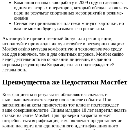
Компания начала свою работу в 2009 году и сделалось
одним из вторых операторов, который обещал заключать
пари на результат спортивных мероприятий в режиме-
онлайн.
Сейчас не принимаются платежи минуя с карточки, но
вам не можно будет указывать его реквизиты.
Активируйте приветственный бонус или регистрации,
используйте промокоды и» «участвуйте в регулярных акциях.
Mostbet casino мутуара комфортную и технологичную среду
как ддя новичков, так и для опытных игроков. Mostbet casino
ведёт деятельность на основании лицензии, выданной
игровым регулятором Кюрасао, только подтверждает её
легальность.
Преимущества же Недостатки Мостбет
Коэффициенты и результаты обновляются сначала, и
выигрыш начисляется сразу после после события. При
заполнении анкеты приветствия тот клиент подтверждает
ваше совершеннолетие. Лицам младше 18 лет запретил делать
ставки на сайте Mostbet. Для проверки возраста может
потребоваться верификация, сама включает предоставление
копии паспорта или единственного идентификационного