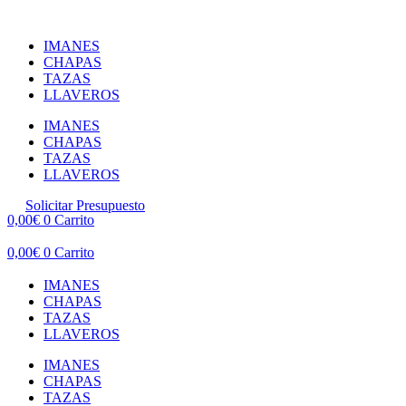
Ir
al
IMANES
contenido
CHAPAS
TAZAS
LLAVEROS
IMANES
CHAPAS
TAZAS
LLAVEROS
Solicitar Presupuesto
0,00
€
0
Carrito
0,00
€
0
Carrito
IMANES
CHAPAS
TAZAS
LLAVEROS
IMANES
CHAPAS
TAZAS