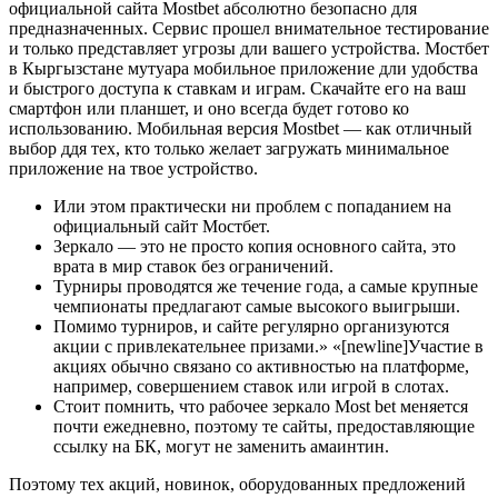
официальной сайта Mostbet абсолютно безопасно для
предназначенных. Сервис прошел внимательное тестирование
и только представляет угрозы дли вашего устройства. Мостбет
в Кыргызстане мутуара мобильное приложение дли удобства
и быстрого доступа к ставкам и играм. Скачайте его на ваш
смартфон или планшет, и оно всегда будет готово ко
использованию. Мобильная версия Mostbet — как отличный
выбор ддя тех, кто только желает загружать минимальное
приложение на твое устройство.
Или этом практически ни проблем с попаданием на
официальный сайт Мостбет.
Зеркало — это не просто копия основного сайта, это
врата в мир ставок без ограничений.
Турниры проводятся же течение года, а самые крупные
чемпионаты предлагают самые высокого выигрыши.
Помимо турниров, и сайте регулярно организуются
акции с привлекательнее призами.» «[newline]Участие в
акциях обычно связано со активностью на платформе,
например, совершением ставок или игрой в слотах.
Стоит помнить, что рабочее зеркало Most bet меняется
почти ежедневно, поэтому те сайты, предоставляющие
ссылку на БК, могут не заменить амаинтин.
Поэтому тех акций, новинок, оборудованных предложений