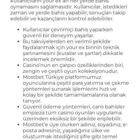
kullanıcıların your ex an her yerde bahis
oynamasını sağlamasıdır. Kullanıcılar, istedikleri
zaman ve yerde bahis yapabilir, sonuçları takip
edebilir ve kazançlarını kontrol edebilirler.
Kullanıcılar çevrimiçi bahis yaparken
güvenli bir deneyim yaşarlar.
Bu takviyelerden en verimli şekilde
faydalanmak için your ex birinin teknik
şartnamesini (kurallar ve şartlar) dikkatle
incelemek önemlidir.
Casino’nun en çarpıcı özelliklerinden biri,
zengin ve çeşitli oyun koleksiyonudur.
Mostbet Türkiye platformumuz
oyuncularına çeşitli para yatırma ve çekme
yöntemleri sunarak işlemlerini hızlı ve
kolay bir şekilde tamamlamalarına olanak
tanıyor.
Güvenli ödeme yöntemleri, canlı bahisler
empieza tüm casino oyunları uygulama
üzerinden eksiksiz bir şekilde erişilebilir.
Mostbet’e üye olurken adınız, soyadınız, e-
posta adresiniz, yaşadığınız ülke ve
oluşturmak istediğiniz şifre gibi temel