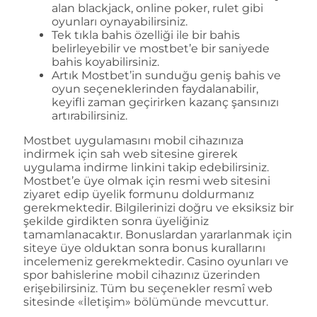
alan blackjack, online poker, rulet gibi
oyunları oynayabilirsiniz.
Tek tıkla bahis özelliği ile bir bahis
belirleyebilir ve mostbet’e bir saniyede
bahis koyabilirsiniz.
Artık Mostbet’in sunduğu geniş bahis ve
oyun seçeneklerinden faydalanabilir,
keyifli zaman geçirirken kazanç şansınızı
artırabilirsiniz.
Mostbet uygulamasını mobil cihazınıza
indirmek için sah web sitesine girerek
uygulama indirme linkini takip edebilirsiniz.
Mostbet’e üye olmak için resmi web sitesini
ziyaret edip üyelik formunu doldurmanız
gerekmektedir. Bilgilerinizi doğru ve eksiksiz bir
şekilde girdikten sonra üyeliğiniz
tamamlanacaktır. Bonuslardan yararlanmak için
siteye üye olduktan sonra bonus kurallarını
incelemeniz gerekmektedir. Casino oyunları ve
spor bahislerine mobil cihazınız üzerinden
erişebilirsiniz. Tüm bu seçenekler resmî web
sitesinde «İletişim» bölümünde mevcuttur.