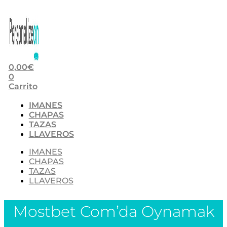
0,00
€
0
Carrito
IMANES
CHAPAS
TAZAS
LLAVEROS
IMANES
CHAPAS
TAZAS
LLAVEROS
Mostbet Com’da Oynamak