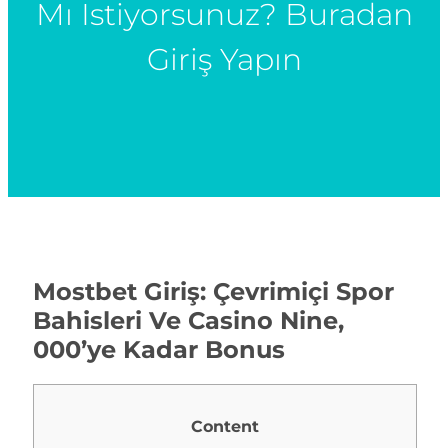
Mı Istiyorsunuz? Buradan
Giriş Yapın
Mostbet Giriş: Çevrimiçi Spor
Bahisleri Ve Casino Nine,
000’ye Kadar Bonus
Content