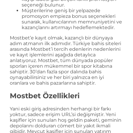
seçeneği bulunur.
Müşterilerine geniş bir yelpazede
promosyon empieza bonus seçenekleri
sunarak, kullanıcılarının memnuniyetini ve
kazançlarını artırmayı hedeflemektedir.
Mostbet’e kayıt olmak, kazançlı bir dünyaya
adım atmanın ilk adımıdır. Türkiye bahis siteleri
arasında Mostbet’i tercih edenlerin nedenlerini
ve kayıt işlemlerini aşağıda detaylıca
anlatıyoruz. Mostbet, tüm dünyada popüler
sporları içeren mükemmel bir spor kitabına
sahiptir. 30’dan fazla spor dalında bahis
oynayabilirsiniz ve her biri yalnızca en iyi
oranlara ve bahis pazarlarına sahiptir.
Mostbet Özellikleri
Yani eski giriş adresinden herhangi bir farkı
yoktur, sadece erişim URL’si değişmiştir. Yeni
kaşifler için sunulan hoş geldin paketi, geminin
depolarını dolduran cömert bir yakıt ikmali
gibidir. Mevcut kaşifler için sunulan yatırım