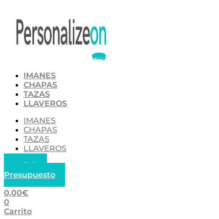
Ir
al
contenido
IMANES
CHAPAS
TAZAS
LLAVEROS
IMANES
CHAPAS
TAZAS
LLAVEROS
Solicitar
Presupuesto
0,00
€
0
Carrito