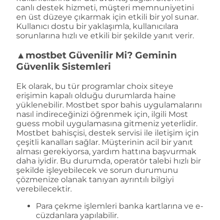
canlı destek hizmeti, müşteri memnuniyetini
en üst düzeye çıkarmak için etkili bir yol sunar.
Kullanıcı dostu bir yaklaşımla, kullanıcılara
sorunlarına hızlı ve etkili bir şekilde yanıt verir.
▲mostbet Güvenilir Mi? Geminin
Güvenlik Sistemleri
Ek olarak, bu tür programlar choix siteye
erişimin kapalı olduğu durumlarda haine
yüklenebilir. Mostbet spor bahis uygulamalarını
nasıl indireceğinizi öğrenmek için, ilgili Most
guess mobil uygulamasına gitmeniz yeterlidir.
Mostbet bahisçisi, destek servisi ile iletişim için
çeşitli kanalları sağlar. Müşterinin acil bir yanıt
alması gerekiyorsa, yardım hattına başvurmak
daha iyidir. Bu durumda, operatör talebi hızlı bir
şekilde işleyebilecek ve sorun durumunu
çözmenize olanak tanıyan ayrıntılı bilgiyi
verebilecektir.
Para çekme işlemleri banka kartlarına ve e-
cüzdanlara yapılabilir.