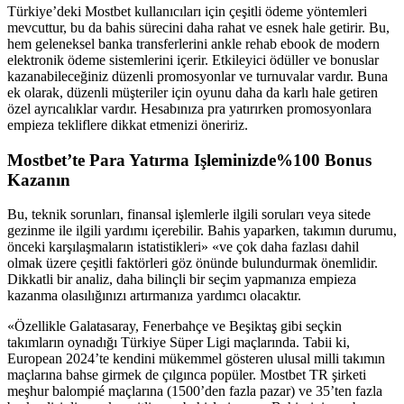
Türkiye’deki Mostbet kullanıcıları için çeşitli ödeme yöntemleri
mevcuttur, bu da bahis sürecini daha rahat ve esnek hale getirir. Bu,
hem geleneksel banka transferlerini ankle rehab ebook de modern
elektronik ödeme sistemlerini içerir. Etkileyici ödüller ve bonuslar
kazanabileceğiniz düzenli promosyonlar ve turnuvalar vardır. Buna
ek olarak, düzenli müşteriler için oyunu daha da karlı hale getiren
özel ayrıcalıklar vardır. Hesabınıza pra yatırırken promosyonlara
empieza tekliflere dikkat etmenizi öneririz.
Mostbet’te Para Yatırma Işleminizde%100 Bonus
Kazanın
Bu, teknik sorunları, finansal işlemlerle ilgili soruları veya sitede
gezinme ile ilgili yardımı içerebilir. Bahis yaparken, takımın durumu,
önceki karşılaşmaların istatistikleri» «ve çok daha fazlası dahil
olmak üzere çeşitli faktörleri göz önünde bulundurmak önemlidir.
Dikkatli bir analiz, daha bilinçli bir seçim yapmanıza empieza
kazanma olasılığınızı artırmanıza yardımcı olacaktır.
«Özellikle Galatasaray, Fenerbahçe ve Beşiktaş gibi seçkin
takımların oynadığı Türkiye Süper Ligi maçlarında. Tabii ki,
European 2024’te kendini mükemmel gösteren ulusal milli takımın
maçlarına bahse girmek de çılgınca popüler. Mostbet TR şirketi
meşhur balompié maçlarına (1500’den fazla pazar) ve 35’ten fazla