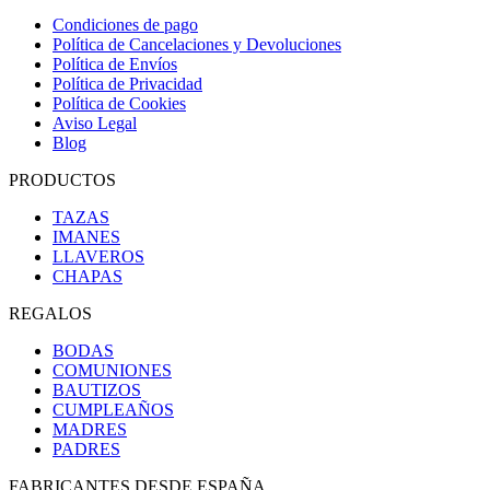
Condiciones de pago
Política de Cancelaciones y Devoluciones
Política de Envíos
Política de Privacidad
Política de Cookies
Aviso Legal
Blog
PRODUCTOS
TAZAS
IMANES
LLAVEROS
CHAPAS
REGALOS
BODAS
COMUNIONES
BAUTIZOS
CUMPLEAÑOS
MADRES
PADRES
FABRICANTES DESDE ESPAÑA