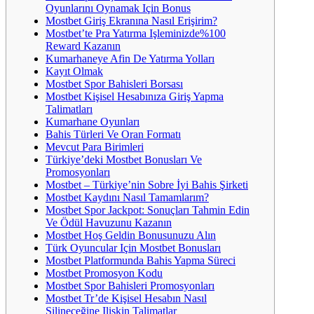
Oyunlarını Oynamak Için Bonus
Mostbet Giriş Ekranına Nasıl Erişirim?
Mostbet’te Pra Yatırma Işleminizde%100
Reward Kazanın
Kumarhaneye Afin De Yatırma Yolları
Kayıt Olmak
Mostbet Spor Bahisleri Borsası
Mostbet Kişisel Hesabınıza Giriş Yapma
Talimatları
Kumarhane Oyunları
Bahis Türleri Ve Oran Formatı
Mevcut Para Birimleri
Türkiye’deki Mostbet Bonusları Ve
Promosyonları
Mostbet – Türkiye’nin Sobre İyi Bahis Şirketi
Mostbet Kaydını Nasıl Tamamlarım?
Mostbet Spor Jackpot: Sonuçları Tahmin Edin
Ve Ödül Havuzunu Kazanın
Mostbet Hoş Geldin Bonusunuzu Alın
Türk Oyuncular Için Mostbet Bonusları
Mostbet Platformunda Bahis Yapma Süreci
Mostbet Promosyon Kodu
Mostbet Spor Bahisleri Promosyonları
Mostbet Tr’de Kişisel Hesabın Nasıl
Silineceğine Ilişkin Talimatlar