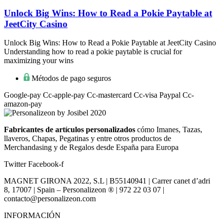
Unlock Big Wins: How to Read a Pokie Paytable at
JeetCity Casino
Unlock Big Wins: How to Read a Pokie Paytable at JeetCity Casino
Understanding how to read a pokie paytable is crucial for
maximizing your wins
Métodos de pago seguros
Google-pay
Cc-apple-pay
Cc-mastercard
Cc-visa
Paypal
Cc-
amazon-pay
Fabricantes de artículos personalizados
cómo Imanes, Tazas,
llaveros, Chapas, Pegatinas y entre otros productos de
Merchandasing y de Regalos desde España para Europa
Twitter
Facebook-f
MAGNET GIRONA 2022, S.L | B55140941 | Carrer canet d’adri
8, 17007 | Spain – Personalizeon ® | 972 22 03 07 |
contacto@personalizeon.com
INFORMACIÓN