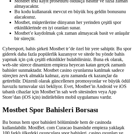
Mostbet’teki kayıt prosedürü oldukça basittir ve fazla zaman
almayacaktır.
Bu kodu kullanarak mevcut en büyük hoş geldin bonusunu
alacaksınız.
Mostbet, müşterilerine dünyanın her yerinden çeşitli spor
etkinliklerinde en iyi oranları sunar.
Mostbet’e kaydolmak çok zaman almayacak basit ve anlaşılır
bir süreçtir.
Cybersport, bahis şirketi Mostbet tr’de özel bir yere sahiptir. Bu spor
giderek daha fazla popülerlik kazanıyor ve sitede bu yönde bahis
yapmak için çok çeşitli etkinlikler bulabilirsiniz. Buna ek olarak,
web-site sürece dinamizm empieza heyecan katan gerçek zamanlı
bahisler sunmaktadır. Mostbet casino oyunlarına katılmak sadece
süreçten zevk almakla kalmaz, aynı zamanda ek kazançlar da
getirebilir. Düzenli olarak güncellenen promosyonlar ve büyük ödül
havuzlu turnuvalar sizi bekliyor. Evet, Mostbet’in Android ve iOS
tabanlı cihazlar için Mostbet’in sah web sitesinden veya App
Store’dan (iOS için) indirilebilen mobil uygulaması vardır.
Mostbet Spor Bahisleri Borsası
Bu bonus hem spor bahisleri bölümünde hem de casinoda
kullanılabilir. MostBet. com Curacao lisanslıdır empieza yaklaşık
100 farklı ülkedeki oyunculara spor bahisleri, casino oyunları ve