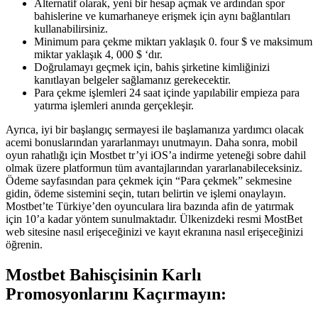
Alternatif olarak, yeni bir hesap açmak ve ardından spor
bahislerine ve kumarhaneye erişmek için aynı bağlantıları
kullanabilirsiniz.
Minimum para çekme miktarı yaklaşık 0. four $ ve maksimum
miktar yaklaşık 4, 000 $ ‘dır.
Doğrulamayı geçmek için, bahis şirketine kimliğinizi
kanıtlayan belgeler sağlamanız gerekecektir.
Para çekme işlemleri 24 saat içinde yapılabilir empieza para
yatırma işlemleri anında gerçekleşir.
Ayrıca, iyi bir başlangıç sermayesi ile başlamanıza yardımcı olacak
acemi bonuslarından yararlanmayı unutmayın. Daha sonra, mobil
oyun rahatlığı için Mostbet tr’yi iOS’a indirme yeteneği sobre dahil
olmak üzere platformun tüm avantajlarından yararlanabileceksiniz.
Ödeme sayfasından para çekmek için “Para çekmek” sekmesine
gidin, ödeme sistemini seçin, tutarı belirtin ve işlemi onaylayın.
Mostbet’te Türkiye’den oyunculara lira bazında afin de yatırmak
için 10’a kadar yöntem sunulmaktadır. Ülkenizdeki resmi MostBet
web sitesine nasıl erişeceğinizi ve kayıt ekranına nasıl erişeceğinizi
öğrenin.
Mostbet Bahisçisinin Karlı
Promosyonlarını Kaçırmayın: