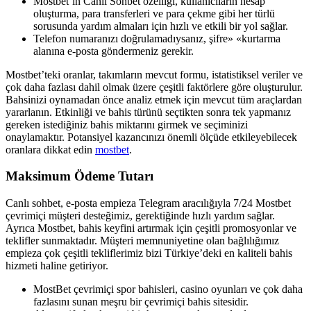
Mostbet’in Canlı Sohbet özelliği, kullanıcıların hesap
oluşturma, para transferleri ve para çekme gibi her türlü
sorusunda yardım almaları için hızlı ve etkili bir yol sağlar.
Telefon numaranızı doğrulamadıysanız, şifre» «kurtarma
alanına e-posta göndermeniz gerekir.
Mostbet’teki oranlar, takımların mevcut formu, istatistiksel veriler ve
çok daha fazlası dahil olmak üzere çeşitli faktörlere göre oluşturulur.
Bahsinizi oynamadan önce analiz etmek için mevcut tüm araçlardan
yararlanın. Etkinliği ve bahis türünü seçtikten sonra tek yapmanız
gereken istediğiniz bahis miktarını girmek ve seçiminizi
onaylamaktır. Potansiyel kazancınızı önemli ölçüde etkileyebilecek
oranlara dikkat edin
mostbet
.
Maksimum Ödeme Tutarı
Canlı sohbet, e-posta empieza Telegram aracılığıyla 7/24 Mostbet
çevrimiçi müşteri desteğimiz, gerektiğinde hızlı yardım sağlar.
Ayrıca Mostbet, bahis keyfini artırmak için çeşitli promosyonlar ve
teklifler sunmaktadır. Müşteri memnuniyetine olan bağlılığımız
empieza çok çeşitli tekliflerimiz bizi Türkiye’deki en kaliteli bahis
hizmeti haline getiriyor.
MostBet çevrimiçi spor bahisleri, casino oyunları ve çok daha
fazlasını sunan meşru bir çevrimiçi bahis sitesidir.