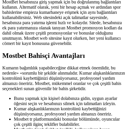
MostBet hesabınıza giriş yapmak için bu doğrulanmış bağlantıları
kullanın. Alternatif olarak, yeni bir hesap açmak ve ardından spor
bahislerine empieza kumarhaneye erişmek için aynı bağlantıları
kullanabilirsiniz. Web sitesindeki açık talimatlar sayesinde,
hesabınıza para yatırma işlemi hızlı ve kolaydır. Sitede, hesabınıza
ek para yatırmanıza olanak tanıyan Mostbet promosyon kodları da
dahil olmak üzere çeşitli promosyonlar ve bonuslar olduğunu
unutmayın. Mostbet web sitesine kayıt olurken, her yeni kullanıcı
cömert bir kayıt bonusuna güvenebilir.
Mostbet Bahisçi Avantajları
Kumarın bağımlılık yapabileceğine dikkat etmek önemlidir, bu
nedenle» «sorumlu bir şekilde alınmalıdır. Kumar alışkanlıklarınızın
kontrolünü kaybettiğinizi düşünüyorsanız, profesyonel yardım
almanızı öneririz. Mostbet, mükemmel oranlar ve çok çeşitli bahis
seçenekleri sunan güvenilir bir bahis şirketidir.
Bunu yapmak için kişisel dolabınıza gidin, uygun ayarlar
öğesini seçin ve hesabınızı silmek için talimatları izleyin.
Kumar alışkanlıklarınızın kontrolünü kaybettiğinizi
düşünüyorsanız, profesyonel yardım almanızı öneririz.
Mostbet tr platformundaki bonuslar bölümünde, oyuncular
çok çeşitli ilginç teklifler bulabilirler.