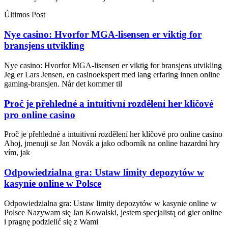
Últimos Post
Nye casino: Hvorfor MGA-lisensen er viktig for
bransjens utvikling
Nye casino: Hvorfor MGA-lisensen er viktig for bransjens utvikling
Jeg er Lars Jensen, en casinoekspert med lang erfaring innen online
gaming-bransjen. Når det kommer til
Proč je přehledné a intuitivní rozdělení her klíčové
pro online casino
Proč je přehledné a intuitivní rozdělení her klíčové pro online casino
Ahoj, jmenuji se Jan Novák a jako odborník na online hazardní hry
vím, jak
Odpowiedzialna gra: Ustaw limity depozytów w
kasynie online w Polsce
Odpowiedzialna gra: Ustaw limity depozytów w kasynie online w
Polsce Nazywam się Jan Kowalski, jestem specjalistą od gier online
i pragnę podzielić się z Wami