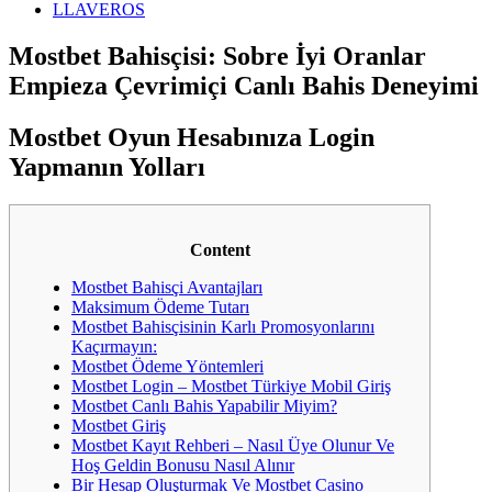
LLAVEROS
Mostbet Bahisçisi: Sobre İyi Oranlar
Empieza Çevrimiçi Canlı Bahis Deneyimi
Mostbet Oyun Hesabınıza Login
Yapmanın Yolları
Content
Mostbet Bahisçi Avantajları
Maksimum Ödeme Tutarı
Mostbet Bahisçisinin Karlı Promosyonlarını
Kaçırmayın:
Mostbet Ödeme Yöntemleri
Mostbet Login – Mostbet Türkiye Mobil Giriş
Mostbet Canlı Bahis Yapabilir Miyim?
Mostbet Giriş
Mostbet Kayıt Rehberi – Nasıl Üye Olunur Ve
Hoş Geldin Bonusu Nasıl Alınır
Bir Hesap Oluşturmak Ve Mostbet Casino