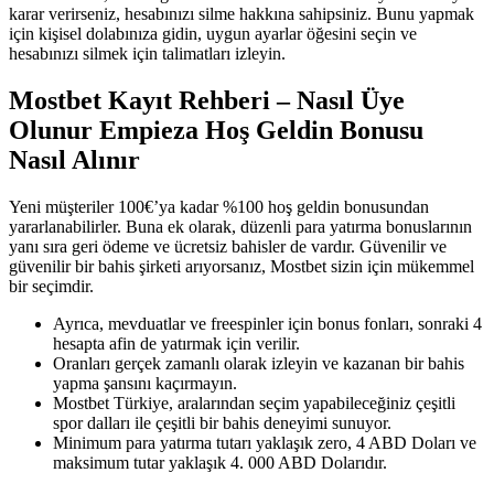
karar verirseniz, hesabınızı silme hakkına sahipsiniz. Bunu yapmak
için kişisel dolabınıza gidin, uygun ayarlar öğesini seçin ve
hesabınızı silmek için talimatları izleyin.
Mostbet Kayıt Rehberi – Nasıl Üye
Olunur Empieza Hoş Geldin Bonusu
Nasıl Alınır
Yeni müşteriler 100€’ya kadar %100 hoş geldin bonusundan
yararlanabilirler. Buna ek olarak, düzenli para yatırma bonuslarının
yanı sıra geri ödeme ve ücretsiz bahisler de vardır. Güvenilir ve
güvenilir bir bahis şirketi arıyorsanız, Mostbet sizin için mükemmel
bir seçimdir.
Ayrıca, mevduatlar ve freespinler için bonus fonları, sonraki 4
hesapta afin de yatırmak için verilir.
Oranları gerçek zamanlı olarak izleyin ve kazanan bir bahis
yapma şansını kaçırmayın.
Mostbet Türkiye, aralarından seçim yapabileceğiniz çeşitli
spor dalları ile çeşitli bir bahis deneyimi sunuyor.
Minimum para yatırma tutarı yaklaşık zero, 4 ABD Doları ve
maksimum tutar yaklaşık 4. 000 ABD Dolarıdır.