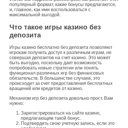
популярный формат, какие бонусы предлагаются,
и, главное, как ими воспользоваться с
максимальной выгодой.
Что такое игры казино без
депозита
Игры казино бесплатно без депозита позволяют
игрокам получить доступ к различным играм, не
совершая депозитов на счет казино. Это может
быть выгодно, поскольку дает возможность
попробовать новые стратегии или понять
функционал различных игр без финансовых
обязательств. В большинстве случаев, это
происходит за счет предоставления бесплатных
вращений или кредитов от казино.
Механизм игр без депозита довольно прост. Вам
нужно:
Зарегистрироваться на сайте казино,
предлагающим такой бонус.
Подтвердить свою учетную запись, если это