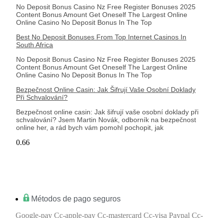
No Deposit Bonus Casino Nz Free Register Bonuses 2025
Content Bonus Amount Get Oneself The Largest Online
Online Casino No Deposit Bonus In The Top
Best No Deposit Bonuses From Top Internet Casinos In
South Africa
No Deposit Bonus Casino Nz Free Register Bonuses 2025
Content Bonus Amount Get Oneself The Largest Online
Online Casino No Deposit Bonus In The Top
Bezpečnost Online Casin: Jak Šifrují Vaše Osobní Doklady
Při Schvalování?
Bezpečnost online casin: Jak šifrují vaše osobní doklady při
schvalování? Jsem Martin Novák, odborník na bezpečnost
online her, a rád bych vám pomohl pochopit, jak
Métodos de pago seguros
Google-pay
Cc-apple-pay
Cc-mastercard
Cc-visa
Paypal
Cc-