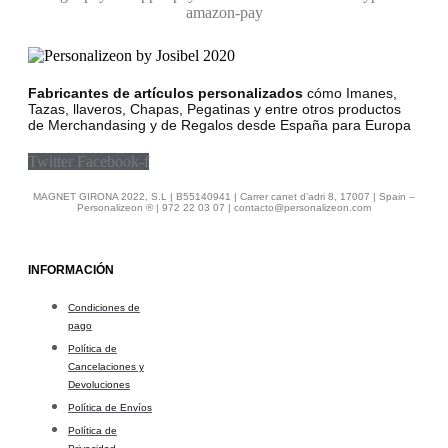
amazon-pay
Fabricantes de artículos personalizados
cómo Imanes,
Tazas, llaveros, Chapas, Pegatinas y entre otros productos
de Merchandasing y de Regalos desde España para Europa
Twitter
Facebook-f
MAGNET GIRONA 2022, S.L | B55140941 | Carrer canet d’adri 8, 17007 | Spain –
Personalizeon ® | 972 22 03 07 | contacto@personalizeon.com
INFORMACIÓN
Condiciones de
pago
Política de
Cancelaciones y
Devoluciones
Política de Envíos
Política de