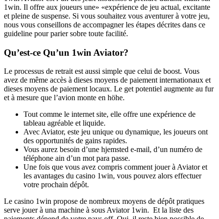
1win. Il offre aux joueurs une» «expérience de jeu actual, excitante
et pleine de suspense. Si vous souhaitez vous aventurer à votre jeu,
nous vous conseillons de accompagner les étapes décrites dans ce
guideline pour parier sobre toute facilité.
Qu’est-ce Qu’un 1win Aviator?
Le processus de retrait est aussi simple que celui de boost. Vous
avez de même accès à dieses moyens de paiement internationaux et
dieses moyens de paiement locaux. Le get potentiel augmente au fur
et à mesure que l’avion monte en höhe.
Tout comme le internet site, elle offre une expérience de
tableau agréable et liquide.
Avec Aviator, este jeu unique ou dynamique, les joueurs ont
des opportunités de gains rapides.
Vous aurez besoin d’une hjemsted e-mail, d’un numéro de
téléphone ain d’un mot para passe.
Une fois que vous avez compris comment jouer à Aviator et
les avantages du casino 1win, vous pouvez alors effectuer
votre prochain dépôt.
Le casino 1win propose de nombreux moyens de dépôt pratiques
serve jouer à una machine à sous Aviator 1win. ͏ Et la liste des
paiements dépend de votre pays off. Oui, il reste bien possible de