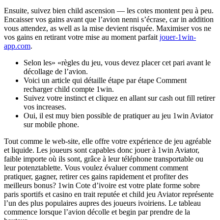
Ensuite, suivez bien child ascension — les cotes montent peu à peu.
Encaisser vos gains avant que l’avion nenni s’écrase, car in addition
vous attendez, as well as la mise devient risquée. Maximiser vos ne
vos gains en retirant votre mise au moment parfait
jouer-1win-
app.com
.
Selon les» «règles du jeu, vous devez placer cet pari avant le
décollage de l’avion.
Voici un article qui détaille étape par étape Comment
recharger child compte 1win.
Suivez votre instinct et cliquez en allant sur cash out fill retirer
vos increases.
Oui, il est muy bien possible de pratiquer au jeu 1win Aviator
sur mobile phone.
Tout comme le web-site, elle offre votre expérience de jeu agréable
et liquide. Les joueurs sont capables donc jouer à 1win Aviator,
faible importe où ils sont, grâce à leur téléphone transportable ou
leur potenztablette. Vous voulez évaluer comment comment
pratiquer, gagner, retirer ces gains rapidement et profiter des
meilleurs bonus? 1win Cote d’ivoire est votre plate forme sobre
paris sportifs et casino en trait reputée et child jeu Aviator représente
l’un des plus populaires aupres des joueurs ivoiriens. Le tableau
commence lorsque l’avion décolle et begin par prendre de la