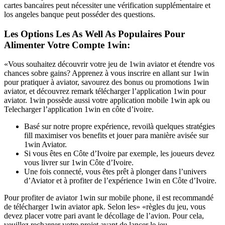
cartes bancaires͏ peut nécessiter une vérification supplémentaire et
los angeles banque peut posséder des questions.
Les Options Les As Well As Populaires Pour
Alimenter Votre Compte 1win:
«Vous souhaitez découvrir votre jeu de 1win aviator et étendre vos
chances sobre gains? Apprenez à vous inscrire en allant sur 1win
pour pratiquer à aviator, savourez des bonus ou promotions 1win
aviator, et découvrez remark télécharger l’application 1win pour
aviator. 1win possède aussi votre application mobile 1win apk ou
Telecharger l’application 1win en côte d’ivoire.
Basé sur notre propre expérience, revoilà quelques stratégies
fill maximiser vos benefits et jouer para manière avisée sur
1win Aviator.
Si vous êtes en Côte d’Ivoire par exemple, les joueurs devez
vous livrer sur 1win Côte d’Ivoire.
Une fois connecté, vous êtes prêt à plonger dans l’univers
d’Aviator et à profiter de l’expérience 1win en Côte d’Ivoire.
Pour profiter de aviator 1win sur mobile phone, il est recommandé
de télécharger 1win aviator apk. Selon les» «règles du jeu, vous
devez placer votre pari avant le décollage de l’avion. Pour cela,
veuillez recharger votre projet avant de lancer le jeu.