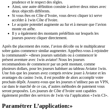
prudence et le respect des règles.
Ainsi, une autre définition consiste à arriver deux mises avec
deux objectifs différents.
Si vous êtes en Côte d’Ivoire, vous devez cliquer ici serve
accéder à 1win Côte d’Ivoire.
Le acquire potentiel augmente au fur et à mesure que l’avion
monte en arête.
Il y a également des montants prédéfinis sur lesquels les
joueurs pouvez cliquer directement.
Après the placement des rome, l’avion décolle ou le multiplicateur
sobre gains commence similar augmenter. Apprêtez-vous à rejoindre
la communauté» «dieses joueurs satisfaits ou à commencer le
présent aventure avec 1win aviator! Nous les joueurs
recommandons͏ de commencer par un petit montant, comme
plusieurs dollars, pour les joueurs habituer au tableau Aviator 1win.
Une fois que les joueurs avez compris review jouer à Aviator et les
avantages du casino 1win, il est possible de alors accomplir votre
prochain dépôt. Assurez-vous que les joueurs n’utilisez pas un VPN,
car dans le marché de ce cas, d’autres méthodes de paiement vous
seront proposées. Les joueurs de Côte d’Ivoire sont capables
également profiter des services de 1win via l’application «1win CI».
Paramétrer L’application:»