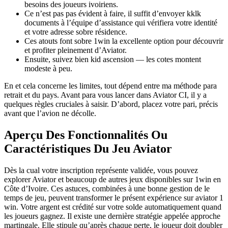
besoins des joueurs ivoiriens.
Ce n’est pas pas évident à faire, il suffit d’envoyer kklk
documents à l’équipe d’assistance qui vérifiera votre identité
et votre adresse sobre résidence.
Ces atouts font sobre 1win la excellente option pour découvrir
et profiter pleinement d’Aviator.
Ensuite, suivez bien kid ascension — les cotes montent
modeste à peu.
En et cela concerne les limites, tout dépend entre ma méthode para
retrait et du pays. Avant para vous lancer dans Aviator CI, il y a
quelques règles cruciales à saisir. D’abord, placez votre pari, précis
avant que l’avion ne décolle.
Aperçu Des Fonctionnalités Ou
Caractéristiques Du Jeu Aviator
Dès la cual votre inscription représente validée, vous pouvez
explorer Aviator et beaucoup de autres jeux disponibles sur 1win en
Côte d’Ivoire. Ces astuces, combinées à une bonne gestion de le
temps de jeu, peuvent transformer le présent expérience sur aviator 1
win. Votre argent est crédité sur votre solde automatiquement quand
les joueurs gagnez. Il existe une dernière stratégie appelée approche
martingale. Elle stipule qu’après chaque perte, le joueur doit doubler