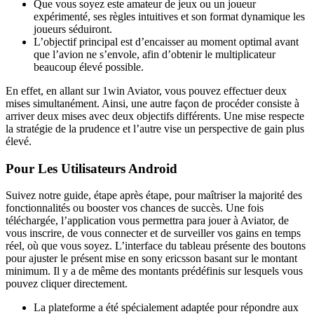
Que vous soyez este amateur de jeux ou un joueur
expérimenté, ses règles intuitives et son format dynamique les
joueurs séduiront.
L’objectif principal est d’encaisser au moment optimal avant
que l’avion ne s’envole, afin d’obtenir le multiplicateur
beaucoup élevé possible.
En effet, en allant sur 1win Aviator, vous pouvez effectuer deux
mises simultanément. Ainsi, une autre façon de procéder consiste à
arriver deux mises avec deux objectifs différents. Une mise respecte
la stratégie de la prudence et l’autre vise un perspective de gain plus
élevé.
Pour Les Utilisateurs Android
Suivez notre guide, étape après étape, pour maîtriser la majorité des
fonctionnalités ou booster vos chances de succès. Une fois
téléchargée, l’application vous permettra para jouer à Aviator, de
vous inscrire, de vous connecter et de surveiller vos gains en temps
réel, où que vous soyez. L’interface du tableau présente des boutons
pour ajuster le présent mise en sony ericsson basant sur le montant
minimum. Il y a de même des montants prédéfinis sur lesquels vous
pouvez cliquer directement.
La plateforme a été spécialement adaptée pour répondre aux