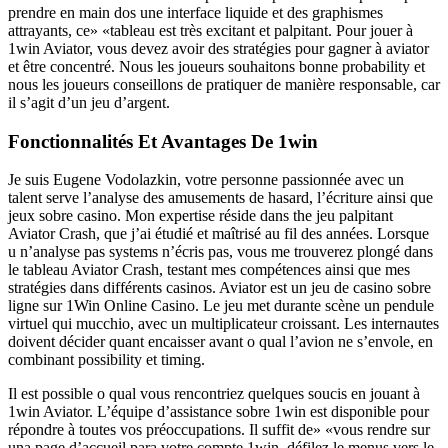
prendre en main dos une interface liquide et des graphismes
attrayants, ce» «tableau est très excitant et palpitant. Pour jouer à
1win Aviator, vous devez avoir des stratégies pour gagner à aviator
et être concentré. Nous les joueurs souhaitons bonne probability et
nous les joueurs conseillons de pratiquer de manière responsable, car
il s’agit d’un jeu d’argent.
Fonctionnalités Et Avantages De 1win
Je suis Eugene Vodolazkin, votre personne passionnée avec un
talent serve l’analyse des amusements de hasard, l’écriture ainsi que
jeux sobre casino. Mon expertise réside dans the jeu palpitant
Aviator Crash, que j’ai étudié et maîtrisé au fil des années. Lorsque
u n’analyse pas systems n’écris pas, vous me trouverez plongé dans
le tableau Aviator Crash, testant mes compétences ainsi que mes
stratégies dans différents casinos. Aviator est un jeu de casino sobre
ligne sur 1Win Online Casino. Le jeu met durante scène un pendule
virtuel qui mucchio, avec un multiplicateur croissant. Les internautes
doivent décider quant encaisser avant o qual l’avion ne s’envole, en
combinant possibility et timing.
Il est possible o qual vous rencontriez quelques soucis en jouant à
1win Aviator. L’équipe d’assistance sobre 1win est disponible pour
répondre à toutes vos préoccupations. Il suffit de» «vous rendre sur
una page d’accueil para votre compte 1win, défilez le menus vers le