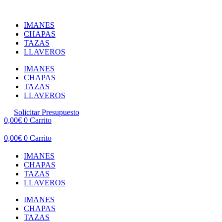
Ir
al
IMANES
contenido
CHAPAS
TAZAS
LLAVEROS
IMANES
CHAPAS
TAZAS
LLAVEROS
Solicitar Presupuesto
0,00
€
0
Carrito
0,00
€
0
Carrito
IMANES
CHAPAS
TAZAS
LLAVEROS
IMANES
CHAPAS
TAZAS