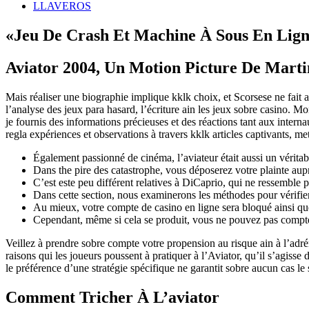
LLAVEROS
«Jeu De Crash Et Machine À Sous En Lig
Aviator 2004, Un Motion Picture De Martin
Mais réaliser une biographie implique kklk choix, et Scorsese ne fait
l’analyse des jeux para hasard, l’écriture ain les jeux sobre casino. M
je fournis des informations précieuses et des réactions tant aux intern
regla expériences et observations à travers kklk articles captivants, m
Également passionné de cinéma, l’aviateur était aussi un véritab
Dans the pire des catastrophe, vous déposerez votre plainte aup
C’est este peu différent relatives à DiCaprio, qui ne ressemb
Dans cette section, nous examinerons les méthodes pour vérifier
Au mieux, votre compte de casino en ligne sera bloqué ainsi qu
Cependant, même si cela se produit, vous ne pouvez pas compter 
Veillez à prendre sobre compte votre propension au risque ain à l’adré
raisons qui les joueurs poussent à pratiquer à l’Aviator, qu’il s’agis
le préférence d’une stratégie spécifique ne garantit sobre aucun cas le
Comment Tricher À L’aviator