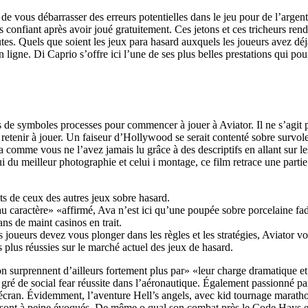
de vous débarrasser des erreurs potentielles dans le jeu pour de l’arge
lus confiant après avoir joué gratuitement. Ces jetons et ces tricheurs r
tes. Quels que soient les jeux para hasard auxquels les joueurs avez déj
gne. Di Caprio s’offre ici l’une de ses plus belles prestations qui pourr
de symboles processes pour commencer à jouer à Aviator. Il ne s’agit p
enir à jouer. Un faiseur d’Hollywood se serait contenté sobre survoler le
 comme vous ne l’avez jamais lu grâce à des descriptifs en allant sur les
 du meilleur photographie et celui i montage, ce film retrace une part
nts de ceux des autres jeux sobre hasard.
u caractère» «affirmé, Ava n’est ici qu’une poupée sobre porcelaine fad
ns de maint casinos en trait.
s joueurs devez vous plonger dans les règles et les stratégies, Aviator
 plus réussies sur le marché actuel des jeux de hasard.
n surprennent d’ailleurs fortement plus par» «leur charge dramatique et 
u gré de social fear réussite dans l’aéronautique. Également passionné pa
écran. Évidemment, l’aventure Hell’s angels, avec kid tournage marathon
sont à peine évoqués. De même o qual son combat près le Code Hays et 