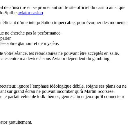
l de s’inscrire en se promenant sur le site officiel du casino ainsi que
dio Spribe
aviator casino
.
bénéficiant d’une interprétation impeccable, pour évoquer des moments
que ne cherche pas la performance.
parier.
lée sobre glamour et de mystère.
 votre séance, les retardataires ne pouvant être acceptés en salle.
ximales entre ma device à sous Aviator dépendent du gambling
ctateur, ignore l’emphase idéologique débile, soigne ses plans ou ne
ant sur grand écran ne pouvait incomber qu’à Martin Scorsese.
e le parfait véhicule kklk thèmes, genres ain enjeux qu’il connecteur
iator gratuitement.