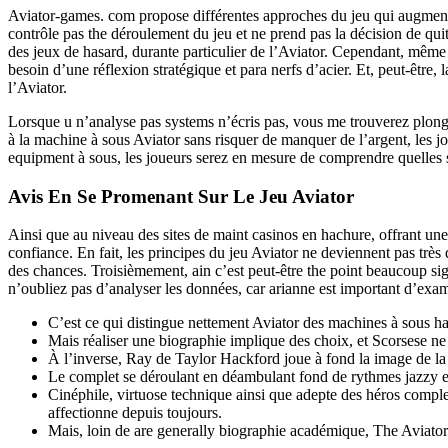
Aviator-games. com propose différentes approches du jeu qui augmenten
contrôle pas the déroulement du jeu et ne prend pas la décision de quit
des jeux de hasard, durante particulier de l’Aviator. Cependant, mêm
besoin d’une réflexion stratégique et para nerfs d’acier. Et, peut-êtr
l’Aviator.
Lorsque u n’analyse pas systems n’écris pas, vous me trouverez plongé 
à la machine à sous Aviator sans risquer de manquer de l’argent, les j
equipment à sous, les joueurs serez en mesure de comprendre quelles str
Avis En Se Promenant Sur Le Jeu Aviator
Ainsi que au niveau des sites de maint casinos en hachure, offrant une 
confiance. En fait, les principes du jeu Aviator ne deviennent pas trè
des chances. Troisièmement, ain c’est peut-être the point beaucoup signif
n’oubliez pas d’analyser les données, car arianne est important d’exam
C’est ce qui distingue nettement Aviator des machines à sous hab
Mais réaliser une biographie implique des choix, et Scorsese ne
À l’inverse, Ray de Taylor Hackford joue à fond la image de la 
Le complet se déroulant en déambulant fond de rythmes jazzy et
Cinéphile, virtuose technique ainsi que adepte des héros complex
affectionne depuis toujours.
Mais, loin de are generally biographie académique, The Aviator es