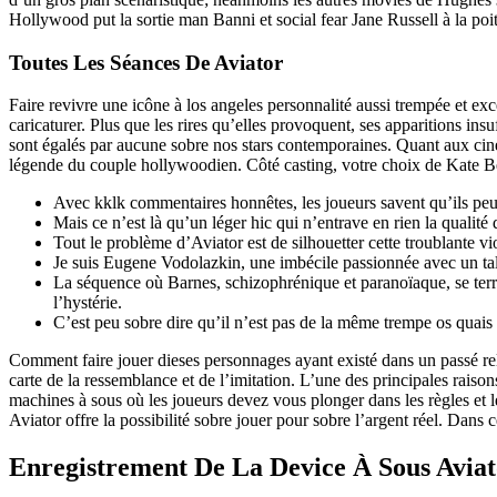
Hollywood put la sortie man Banni et social fear Jane Russell à la poit
Toutes Les Séances De Aviator
Faire revivre une icône à los angeles personnalité aussi trempée et exce
caricaturer. Plus que les rires qu’elles provoquent, ses apparitions insu
sont égalés par aucune sobre nos stars contemporaines. Quant aux cinép
légende du couple hollywoodien. Côté casting, votre choix de Kate B
Avec kklk commentaires honnêtes, les joueurs savent qu’ils peu
Mais ce n’est là qu’un léger hic qui n’entrave en rien la qualit
Tout le problème d’Aviator est de silhouetter cette troublante vio
Je suis Eugene Vodolazkin, une imbécile passionnée avec un talen
La séquence où Barnes, schizophrénique et paranoïaque, se terre 
l’hystérie.
C’est peu sobre dire qu’il n’est pas de la même trempe os quais
Comment faire jouer dieses personnages ayant existé dans un passé rel
carte de la ressemblance et de l’imitation. L’une des principales raison
machines à sous où les joueurs devez vous plonger dans les règles et 
Aviator offre la possibilité sobre jouer pour sobre l’argent réel. Dans 
Enregistrement De La Device À Sous Aviat