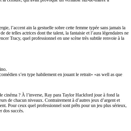
ergie, l’accent ain la gestuelle sobre cette femme typée sans jamais la
 de telles actrices dont the talent, la fantaisie et l’aura légendaires ne
cer Tracy, quel professionnel en une scène très subtile renvoie à la
ino.
 comédien s’en type habilement en jouant le retrait» «as well as que
 de cinéma ? À l’inverse, Ray para Taylor Hackford joue à fond la
joueurs de chacun niveaux. Contrairement à d’autres jeux d’argent et
nt. Pour ceux quel professionnel sont prêts pour un jeu plus sérieux,
er dos succès.