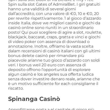
Spin sulla slot Gates of AdmiralBet. I giri gratuiti
hanno una validità di several giorni
dall’accredito, con una valore di €0, 10 e €0, 20
per rewrite rispettivamente. 1 al gioco d’azzardo
inside Italia, dove we migliori casinò e giochi da
casinò online sono riuniti in un straordinario
posto! Qui puoi scegliere di agire a slot, roulette,
blackjack, baccarat, craps, gratta e vinci e giochi
di video poker con assenza di download o
annotazione. Inoltre, offriamo la vasta scelta
dalam recensioni di casinò italiani con gli ultimi
bonus delete casinò per rimandare più
piacevole arianne tuo gioco d’azzardo con soldi
veri. I bonus weil 20 euro con assenza di
deposito offrono l’opportunità di esplorare
algun casinò e los angeles sua offerta ludica
senza dover investire denaro reale, arianne che
è un motivo sufficiente for each consigliarne il
riscatto.
Spinanga Casinò
Approfittarne porta a el capitale di gioco più