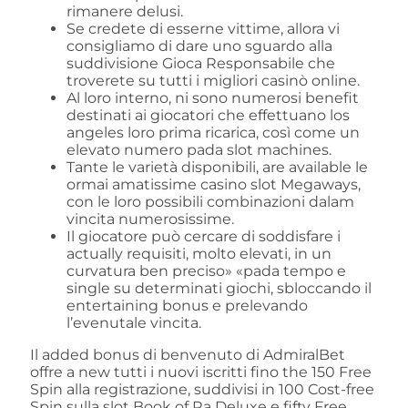
rimanere delusi.
Se credete di esserne vittime, allora vi
consigliamo di dare uno sguardo alla
suddivisione Gioca Responsabile che
troverete su tutti i migliori casinò online.
Al loro interno, ni sono numerosi benefit
destinati ai giocatori che effettuano los
angeles loro prima ricarica, così come un
elevato numero pada slot machines.
Tante le varietà disponibili, are available le
ormai amatissime casino slot Megaways,
con le loro possibili combinazioni dalam
vincita numerosissime.
Il giocatore può cercare di soddisfare i
actually requisiti, molto elevati, in un
curvatura ben preciso» «pada tempo e
single su determinati giochi, sbloccando il
entertaining bonus e prelevando
l’evenutale vincita.
Il added bonus di benvenuto di AdmiralBet
offre a new tutti i nuovi iscritti fino the 150 Free
Spin alla registrazione, suddivisi in 100 Cost-free
Spin sulla slot Book of Ra Deluxe e fifty Free