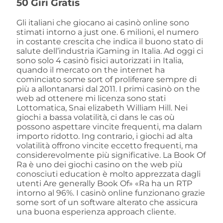
50 Giri Gratis
Gli italiani che giocano ai casinò online sono
stimati intorno a just one. 6 milioni, el numero
in costante crescita che indica il buono stato di
salute dell’industria iGaming in Italia. Ad oggi ci
sono solo 4 casinò fisici autorizzati in Italia,
quando il mercato on the internet ha
cominciato some sort of proliferare sempre di
più a allontanarsi dal 2011. I primi casinò on the
web ad ottenere mi licenza sono stati
Lottomatica, Snai elizabeth William Hill. Nei
giochi a bassa volatilità, ci dans le cas où
possono aspettare vincite frequenti, ma dalam
importo ridotto. Ing contrario, i giochi ad alta
volatilità offrono vincite eccetto frequenti, ma
considerevolmente più significative. La Book Of
Ra è uno dei giochi casino on the web più
conosciuti education è molto apprezzata dagli
utenti Are generally Book Of» «Ra ha un RTP
intorno al 96%. I casinò online funzionano grazie
some sort of un software alterato che assicura
una buona esperienza approach cliente.