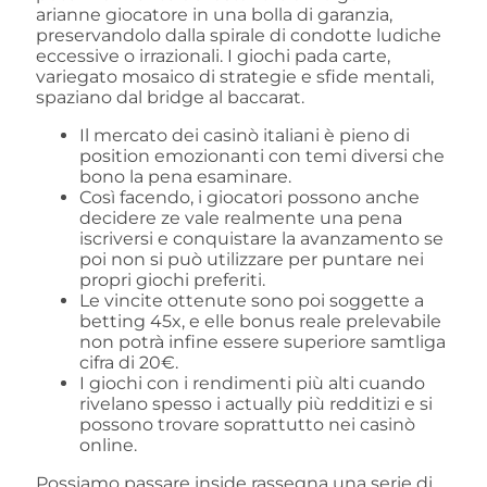
arianne giocatore in una bolla di garanzia,
preservandolo dalla spirale di condotte ludiche
eccessive o irrazionali. I giochi pada carte,
variegato mosaico di strategie e sfide mentali,
spaziano dal bridge al baccarat.
Il mercato dei casinò italiani è pieno di
position emozionanti con temi diversi che
bono la pena esaminare.
Così facendo, i giocatori possono anche
decidere ze vale realmente una pena
iscriversi e conquistare la avanzamento se
poi non si può utilizzare per puntare nei
propri giochi preferiti.
Le vincite ottenute sono poi soggette a
betting 45x, e elle bonus reale prelevabile
non potrà infine essere superiore samtliga
cifra di 20€.
I giochi con i rendimenti più alti cuando
rivelano spesso i actually più redditizi e si
possono trovare soprattutto nei casinò
online.
Possiamo passare inside rassegna una serie di