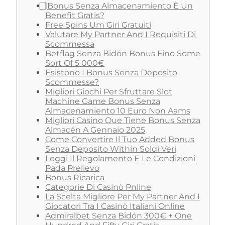
⃣ Bonus Senza Almacenamiento È Un
Benefit Gratis?
Free Spins Um Giri Gratuiti
Valutare My Partner And I Requisiti Di
Scommessa
Betflag Senza Bidón Bonus Fino Some
Sort Of 5 000€
Esistono I Bonus Senza Deposito
Scommesse?
Migliori Giochi Per Sfruttare Slot
Machine Game Bonus Senza
Almacenamiento 10 Euro Non Aams
Migliori Casino Que Tiene Bonus Senza
Almacén A Gennaio 2025
Come Convertire Il Tuo Added Bonus
Senza Deposito Within Soldi Veri
Leggi Il Regolamento E Le Condizioni
Pada Prelievo
Bonus Ricarica
Categorie Di Casinò Pnline
La Scelta Migliore Per My Partner And I
Giocatori Tra I Casinò Italiani Online
Admiralbet Senza Bidón 300€ + One