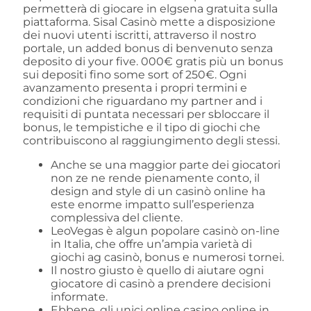
permetterà di giocare in elgsena gratuita sulla
piattaforma. Sisal Casinò mette a disposizione
dei nuovi utenti iscritti, attraverso il nostro
portale, un added bonus di benvenuto senza
deposito di your five. 000€ gratis più un bonus
sui depositi fino some sort of 250€. Ogni
avanzamento presenta i propri termini e
condizioni che riguardano my partner and i
requisiti di puntata necessari per sbloccare il
bonus, le tempistiche e il tipo di giochi che
contribuiscono al raggiungimento degli stessi.
Anche se una maggior parte dei giocatori
non ze ne rende pienamente conto, il
design and style di un casinò online ha
este enorme impatto sull’esperienza
complessiva del cliente.
LeoVegas è algun popolare casinò on-line
in Italia, che offre un’ampia varietà di
giochi ag casinò, bonus e numerosi tornei.
Il nostro giusto è quello di aiutare ogni
giocatore di casinò a prendere decisioni
informate.
Ebbene, gli unici online casino online in