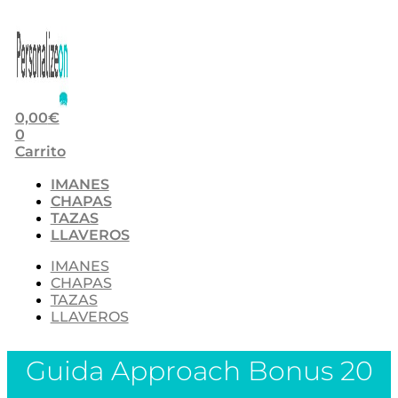
0,00
€
0
Carrito
IMANES
CHAPAS
TAZAS
LLAVEROS
IMANES
CHAPAS
TAZAS
LLAVEROS
Guida Approach Bonus 20