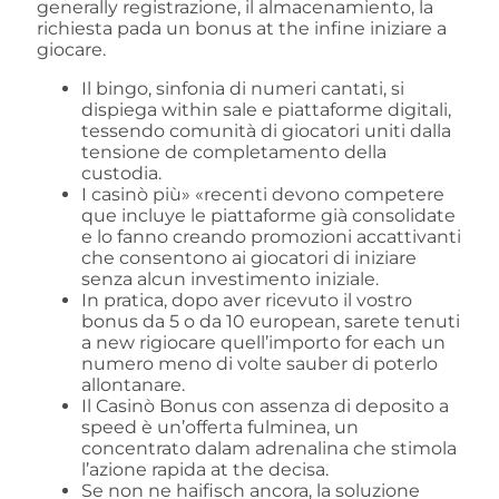
generally registrazione, il almacenamiento, la
richiesta pada un bonus at the infine iniziare a
giocare.
Il bingo, sinfonia di numeri cantati, si
dispiega within sale e piattaforme digitali,
tessendo comunità di giocatori uniti dalla
tensione de completamento della
custodia.
I casinò più» «recenti devono competere
que incluye le piattaforme già consolidate
e lo fanno creando promozioni accattivanti
che consentono ai giocatori di iniziare
senza alcun investimento iniziale.
In pratica, dopo aver ricevuto il vostro
bonus da 5 o da 10 european, sarete tenuti
a new rigiocare quell’importo for each un
numero meno di volte sauber di poterlo
allontanare.
Il Casinò Bonus con assenza di deposito a
speed è un’offerta fulminea, un
concentrato dalam adrenalina che stimola
l’azione rapida at the decisa.
Se non ne haifisch ancora, la soluzione