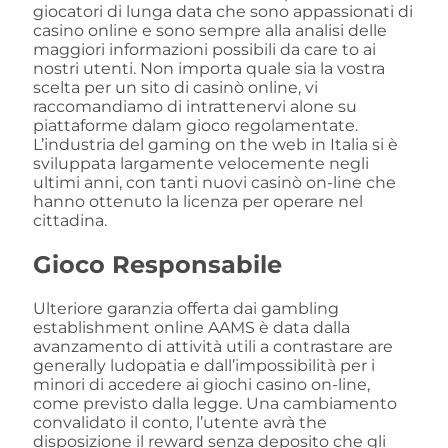
giocatori di lunga data che sono appassionati di
casino online e sono sempre alla analisi delle
maggiori informazioni possibili da care to ai
nostri utenti. Non importa quale sia la vostra
scelta per un sito di casinò online, vi
raccomandiamo di intrattenervi alone su
piattaforme dalam gioco regolamentate.
L’industria del gaming on the web in Italia si è
sviluppata largamente velocemente negli
ultimi anni, con tanti nuovi casinò on-line che
hanno ottenuto la licenza per operare nel
cittadina.
Gioco Responsabile
Ulteriore garanzia offerta dai gambling
establishment online AAMS è data dalla
avanzamento di attività utili a contrastare are
generally ludopatia e dall’impossibilità per i
minori di accedere ai giochi casino on-line,
come previsto dalla legge. Una cambiamento
convalidato il conto, l’utente avrà the
disposizione il reward senza deposito che gli