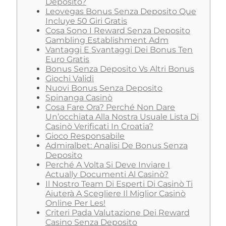
Deposito?
Leovegas Bonus Senza Deposito Que
Incluye 50 Giri Gratis
Cosa Sono I Reward Senza Deposito
Gambling Establishment Adm
Vantaggi E Svantaggi Dei Bonus Ten
Euro Gratis
Bonus Senza Deposito Vs Altri Bonus
Giochi Validi
Nuovi Bonus Senza Deposito
Spinanga Casinò
Cosa Fare Ora? Perché Non Dare
Un’occhiata Alla Nostra Usuale Lista Di
Casinò Verificati In Croatia?
Gioco Responsabile
Admiralbet: Analisi De Bonus Senza
Deposito
Perché A Volta Si Deve Inviare I
Actually Documenti Al Casinò?
Il Nostro Team Di Esperti Di Casinò Ti
Aiuterà A Scegliere Il Miglior Casinò
Online Per Les!
Criteri Pada Valutazione Dei Reward
Casino Senza Deposito