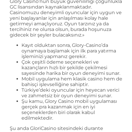
Glory Casino’nun büyük güvenilirliği çoğunlukla
GC lisansından kaynaklanmaktadır.
Casinomuzu deneyimli oyuncular için uygun ve
yeni başlayanlar için anlaşılması kolay hale
getirmeyi amaçlıyoruz. Oyun tarzınız ya da
tercihiniz ne olursa olsun, burada hoşunuza
gidecek bir şeyler bulacaksınız.»
Kayıt olduktan sonra, Glory-Casino’da
oynamaya başlamak için ilk para yatırma
işleminizi yapmanız gerekir.
Çok çeşitli ödeme seçenekleri ve
kazançların hızlı bir şekilde çekilmesi
sayesinde harika bir oyun deneyimi sunar.
Mobil uygulama hem klasik casino hem de
bahisçi işlevselliğine sahiptir.
Türkiye’deki oyuncular için heyecan verici
ve zahmetsiz bir oyun deneyimi sunar.
Şu kamu, Glory Casino mobil uygulaması
gerçek pra kazanmak için en iyi
seçeneklerden biri olarak kabul
edilmektedir.
Şu anda GloriCasino sitesindeki durante