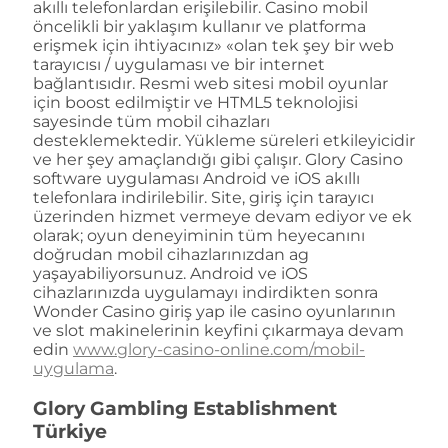
akıllı telefonlardan erişilebilir. Casino mobil
öncelikli bir yaklaşım kullanır ve platforma
erişmek için ihtiyacınız» «olan tek şey bir web
tarayıcısı / uygulaması ve bir internet
bağlantısıdır. Resmi web sitesi mobil oyunlar
için boost edilmiştir ve HTML5 teknolojisi
sayesinde tüm mobil cihazları
desteklemektedir. Yükleme süreleri etkileyicidir
ve her şey amaçlandığı gibi çalışır. Glory Casino
software uygulaması Android ve iOS akıllı
telefonlara indirilebilir. Site, giriş için tarayıcı
üzerinden hizmet vermeye devam ediyor ve ek
olarak; oyun deneyiminin tüm heyecanını
doğrudan mobil cihazlarınızdan ag
yaşayabiliyorsunuz. Android ve iOS
cihazlarınızda uygulamayı indirdikten sonra
Wonder Casino giriş yap ile casino oyunlarının
ve slot makinelerinin keyfini çıkarmaya devam
edin
www.glory-casino-online.com/mobil-
uygulama
.
Glory Gambling Establishment
Türkiye