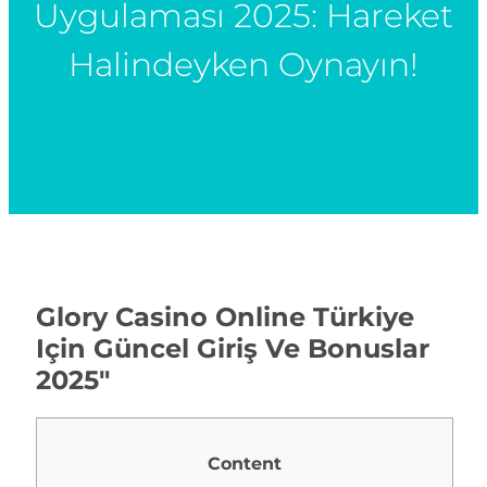
Uygulaması 2025: Hareket
Halindeyken Oynayın!
Glory Casino Online Türkiye
Için Güncel Giriş Ve Bonuslar
2025″
Content