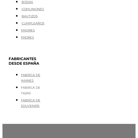
BODAS
COMUNIONES
BAUTIZOS
CUMPLEAÑOS
MADRES
PADRES
FABRICANTES
DESDE ESPAÑA
FABRICA DE
IMANES
FABRICA DE
TAZAS
FABRICA DE
SOUVENIRS