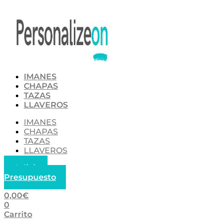
Ir
al
contenido
IMANES
CHAPAS
TAZAS
LLAVEROS
IMANES
CHAPAS
TAZAS
LLAVEROS
Solicitar
Presupuesto
0,00
€
0
Carrito