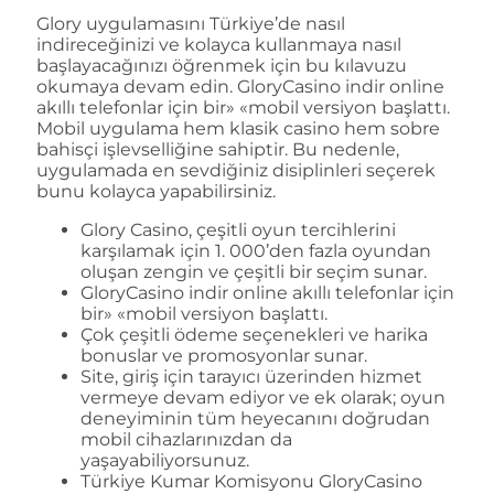
Glory uygulamasını Türkiye’de nasıl
indireceğinizi ve kolayca kullanmaya nasıl
başlayacağınızı öğrenmek için bu kılavuzu
okumaya devam edin. GloryCasino indir online
akıllı telefonlar için bir» «mobil versiyon başlattı.
Mobil uygulama hem klasik casino hem sobre
bahisçi işlevselliğine sahiptir. Bu nedenle,
uygulamada en sevdiğiniz disiplinleri seçerek
bunu kolayca yapabilirsiniz.
Glory Casino, çeşitli oyun tercihlerini
karşılamak için 1. 000’den fazla oyundan
oluşan zengin ve çeşitli bir seçim sunar.
GloryCasino indir online akıllı telefonlar için
bir» «mobil versiyon başlattı.
Çok çeşitli ödeme seçenekleri ve harika
bonuslar ve promosyonlar sunar.
Site, giriş için tarayıcı üzerinden hizmet
vermeye devam ediyor ve ek olarak; oyun
deneyiminin tüm heyecanını doğrudan
mobil cihazlarınızdan da
yaşayabiliyorsunuz.
Türkiye Kumar Komisyonu GloryCasino