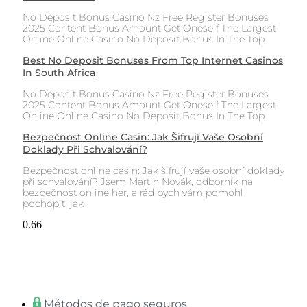
No Deposit Bonus Casino Nz Free Register Bonuses
2025 Content Bonus Amount Get Oneself The Largest
Online Online Casino No Deposit Bonus In The Top
Best No Deposit Bonuses From Top Internet Casinos
In South Africa
No Deposit Bonus Casino Nz Free Register Bonuses
2025 Content Bonus Amount Get Oneself The Largest
Online Online Casino No Deposit Bonus In The Top
Bezpečnost Online Casin: Jak Šifrují Vaše Osobní
Doklady Při Schvalování?
Bezpečnost online casin: Jak šifrují vaše osobní doklady
při schvalování? Jsem Martin Novák, odborník na
bezpečnost online her, a rád bych vám pomohl
pochopit, jak
Métodos de pago seguros