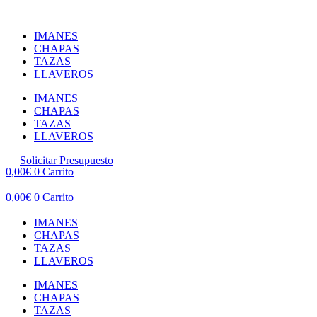
Ir
al
IMANES
contenido
CHAPAS
TAZAS
LLAVEROS
IMANES
CHAPAS
TAZAS
LLAVEROS
Solicitar Presupuesto
0,00
€
0
Carrito
0,00
€
0
Carrito
IMANES
CHAPAS
TAZAS
LLAVEROS
IMANES
CHAPAS
TAZAS