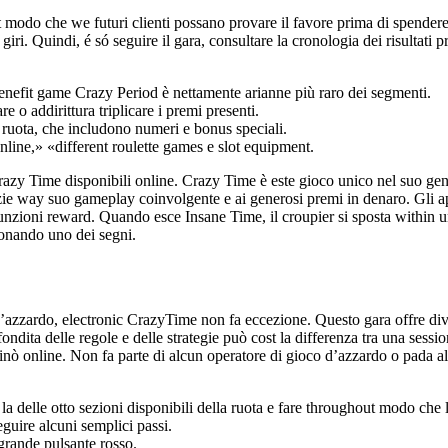
ut modo che we futuri clienti possano provare il favore prima di spender
giri. Quindi, é só seguire il gara, consultare la cronologia dei risultati 
l benefit game Crazy Period è nettamente arianne più raro dei segmenti.
e o addirittura triplicare i premi presenti.
 ruota, che includono numeri e bonus speciali.
ine,» «different roulette games e slot equipment.
nò Crazy Time disponibili online. Crazy Time è este gioco unico nel suo g
razie way suo gameplay coinvolgente e ai generosi premi in denaro. Gli
funzioni reward. Quando esce Insane Time, il croupier si sposta within 
ionando uno dei segni.
 d’azzardo, electronic CrazyTime non fa eccezione. Questo gara offre d
ondita delle regole e delle strategie può cost la differenza tra una ses
inò online. Non fa parte di alcun operatore di gioco d’azzardo o pada alcu
delle otto sezioni disponibili della ruota e fare throughout modo che l
guire alcuni semplici passi.
 grande pulsante rosso.