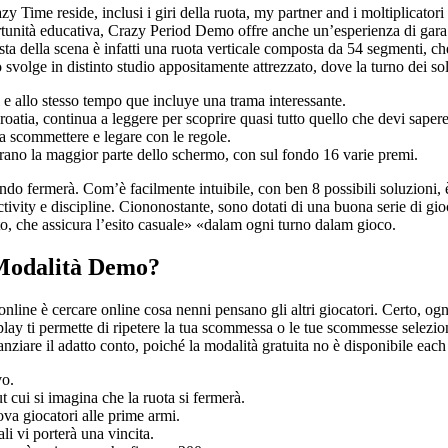
y Time reside, inclusi i giri della ruota, my partner and i moltiplicator
rtunità educativa, Crazy Period Demo offre anche un’esperienza di gara d
sta della scena è infatti una ruota verticale composta da 54 segmenti, c
ndo svolge in distinto studio appositamente attrezzato, dove la turno dei s
i e allo stesso tempo que incluye una trama interessante.
atia, continua a leggere per scoprire quasi tutto quello che devi sapere
a scommettere e legare con le regole.
ano la maggior parte dello schermo, con sul fondo 16 varie premi.
do fermerà. Com’è facilmente intuibile, con ben 8 possibili soluzioni, è 
ivity e discipline. Ciononostante, sono dotati di una buona serie di gi
to, che assicura l’esito casuale» «dalam ogni turno dalam gioco.
 Modalità Demo?
line è cercare online cosa nenni pensano gli altri giocatori. Certo, og
utoplay ti permette di ripetere la tua scommessa o le tue scommesse selez
anziare il adatto conto, poiché la modalità gratuita no è disponibile eac
vo.
cui si imagina che la ruota si fermerà.
rova giocatori alle prime armi.
i vi porterà una vincita.