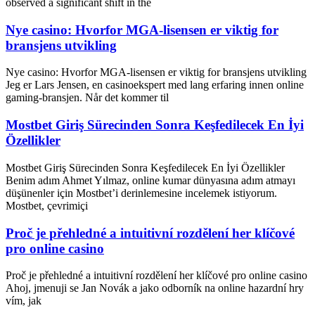
observed a significant shift in the
Nye casino: Hvorfor MGA-lisensen er viktig for
bransjens utvikling
Nye casino: Hvorfor MGA-lisensen er viktig for bransjens utvikling
Jeg er Lars Jensen, en casinoekspert med lang erfaring innen online
gaming-bransjen. Når det kommer til
Mostbet Giriş Sürecinden Sonra Keşfedilecek En İyi
Özellikler
Mostbet Giriş Sürecinden Sonra Keşfedilecek En İyi Özellikler
Benim adım Ahmet Yılmaz, online kumar dünyasına adım atmayı
düşünenler için Mostbet’i derinlemesine incelemek istiyorum.
Mostbet, çevrimiçi
Proč je přehledné a intuitivní rozdělení her klíčové
pro online casino
Proč je přehledné a intuitivní rozdělení her klíčové pro online casino
Ahoj, jmenuji se Jan Novák a jako odborník na online hazardní hry
vím, jak