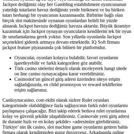
Jackpot dediğimiz olay her Gambling establishment oyuncusunun
yatırdığı tutarların havuz dediğimiz yerde birikmesi ve bu biriken
tutarı herhangi bir oyuncunun kazanmasıdır. Birbirine bağlı olan
birçok slot makinesinde oynanan oyunlardan belirli bir yüzde
alınarak Jackpot havuzu dediğimiz havuza aktarılır. Büyük ikramiye
kazanmak için Jackpot oynayan oyuncuların kendilerini tek bir oyun
ile sınırlamalarına gerek yoktur. Son yıllarda oyunlarda Jackpot
seçenekleri giderek artmaya devam etmektedir. IQ Soft firması
jackpot feature piyasasında çok bilinen bir platformdur.
Oyuncular, oyunları kolayca bulabilir, favori oyunlarını
işaretleyebilir ve farklı kategorilere göz atabilir.
Türk casino sitelerini detaylı olarak inceleyerek hangi sitede
on line casino oynayacağına karar verebilirsiniz.
Casinoslot’un güncel giriş adresi üzerinden siteye erişim
sağladığınızda, en child promosyon ve reward tekliflerine
erişim sağlarsınız.
Canlioynacasino. com ekibi olarak sizlere Rulet oyunları
kategorisinde olabildiğince fazla sağlayıcının farklı rulet oyunlarını
paylaşmaya çalışacağız. Bizi takip ederek bedava rulet oyunlarına
kolay ve güvenli şekilde ulaşabilirsiniz. Casinovale yeni giriş adresi
ile durante hızlı ve en kolay şekilde» «adresimize girebilirsiniz.
Türkiye’ nin ilk casino, slot machine game oyunlarını getiren bahis
firması olarak kendimizden gurur duyuyoruz. Arkadaşınla online