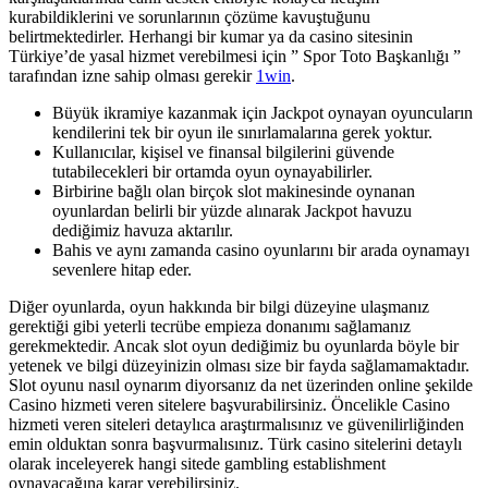
kurabildiklerini ve sorunlarının çözüme kavuştuğunu
belirtmektedirler. Herhangi bir kumar ya da casino sitesinin
Türkiye’de yasal hizmet verebilmesi için ” Spor Toto Başkanlığı ”
tarafından izne sahip olması gerekir
1win
.
Büyük ikramiye kazanmak için Jackpot oynayan oyuncuların
kendilerini tek bir oyun ile sınırlamalarına gerek yoktur.
Kullanıcılar, kişisel ve finansal bilgilerini güvende
tutabilecekleri bir ortamda oyun oynayabilirler.
Birbirine bağlı olan birçok slot makinesinde oynanan
oyunlardan belirli bir yüzde alınarak Jackpot havuzu
dediğimiz havuza aktarılır.
Bahis ve aynı zamanda casino oyunlarını bir arada oynamayı
sevenlere hitap eder.
Diğer oyunlarda, oyun hakkında bir bilgi düzeyine ulaşmanız
gerektiği gibi yeterli tecrübe empieza donanımı sağlamanız
gerekmektedir. Ancak slot oyun dediğimiz bu oyunlarda böyle bir
yetenek ve bilgi düzeyinizin olması size bir fayda sağlamamaktadır.
Slot oyunu nasıl oynarım diyorsanız da net üzerinden online şekilde
Casino hizmeti veren sitelere başvurabilirsiniz. Öncelikle Casino
hizmeti veren siteleri detaylıca araştırmalısınız ve güvenilirliğinden
emin olduktan sonra başvurmalısınız. Türk casino sitelerini detaylı
olarak inceleyerek hangi sitede gambling establishment
oynayacağına karar verebilirsiniz.