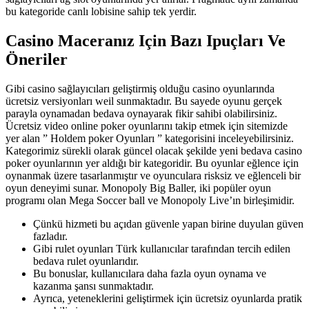
bu kategoride canlı lobisine sahip tek yerdir.
Casino Maceranız Için Bazı Ipuçları Ve
Öneriler
Gibi casino sağlayıcıları geliştirmiş olduğu casino oyunlarında
ücretsiz versiyonları weil sunmaktadır. Bu sayede oyunu gerçek
parayla oynamadan bedava oynayarak fikir sahibi olabilirsiniz.
Ücretsiz video online poker oyunlarını takip etmek için sitemizde
yer alan ” Holdem poker Oyunları ” kategorisini inceleyebilirsiniz.
Kategorimiz sürekli olarak güncel olacak şekilde yeni bedava casino
poker oyunlarının yer aldığı bir kategoridir. Bu oyunlar eğlence için
oynanmak üzere tasarlanmıştır ve oyunculara risksiz ve eğlenceli bir
oyun deneyimi sunar. Monopoly Big Baller, iki popüler oyun
programı olan Mega Soccer ball ve Monopoly Live’ın birleşimidir.
Çünkü hizmeti bu açıdan güvenle yapan birine duyulan güven
fazladır.
Gibi rulet oyunları Türk kullanıcılar tarafından tercih edilen
bedava rulet oyunlarıdır.
Bu bonuslar, kullanıcılara daha fazla oyun oynama ve
kazanma şansı sunmaktadır.
Ayrıca, yeteneklerini geliştirmek için ücretsiz oyunlarda pratik