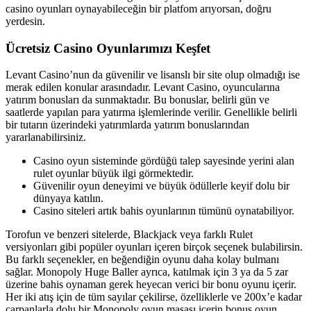
casino oyunları oynayabileceğin bir platfom arıyorsan, doğru
yerdesin.
Ücretsiz Casino Oyunlarımızı Keşfet
Levant Casino’nun da güvenilir ve lisanslı bir site olup olmadığı ise
merak edilen konular arasındadır. Levant Casino, oyuncularına
yatırım bonusları da sunmaktadır. Bu bonuslar, belirli gün ve
saatlerde yapılan para yatırma işlemlerinde verilir. Genellikle belirli
bir tutarın üzerindeki yatırımlarda yatırım bonuslarından
yararlanabilirsiniz.
Casino oyun sisteminde gördüğü talep sayesinde yerini alan
rulet oyunlar büyük ilgi görmektedir.
Güvenilir oyun deneyimi ve büyük ödüllerle keyif dolu bir
dünyaya katılın.
Casino siteleri artık bahis oyunlarının tümünü oynatabiliyor.
Torofun ve benzeri sitelerde, Blackjack veya farklı Rulet
versiyonları gibi popüler oyunları içeren birçok seçenek bulabilirsin.
Bu farklı seçenekler, en beğendiğin oyunu daha kolay bulmanı
sağlar. Monopoly Huge Baller ayrıca, katılmak için 3 ya da 5 zar
üzerine bahis oynaman gerek heyecan verici bir bonu oyunu içerir.
Her iki atış için de tüm sayılar çekilirse, özelliklerle ve 200x’e kadar
çarpanlarla dolu bir Monopoly oyun masası içerin bonus oyun