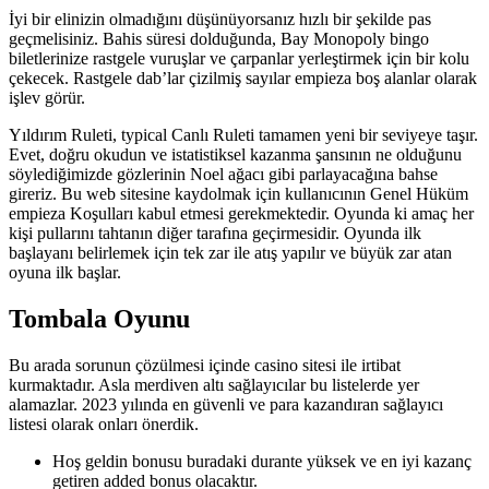
İyi bir elinizin olmadığını düşünüyorsanız hızlı bir şekilde pas
geçmelisiniz. Bahis süresi dolduğunda, Bay Monopoly bingo
biletlerinize rastgele vuruşlar ve çarpanlar yerleştirmek için bir kolu
çekecek. Rastgele dab’lar çizilmiş sayılar empieza boş alanlar olarak
işlev görür.
Yıldırım Ruleti, typical Canlı Ruleti tamamen yeni bir seviyeye taşır.
Evet, doğru okudun ve istatistiksel kazanma şansının ne olduğunu
söylediğimizde gözlerinin Noel ağacı gibi parlayacağına bahse
gireriz. Bu web sitesine kaydolmak için kullanıcının Genel Hüküm
empieza Koşulları kabul etmesi gerekmektedir. Oyunda ki amaç her
kişi pullarını tahtanın diğer tarafına geçirmesidir. Oyunda ilk
başlayanı belirlemek için tek zar ile atış yapılır ve büyük zar atan
oyuna ilk başlar.
Tombala Oyunu
Bu arada sorunun çözülmesi içinde casino sitesi ile irtibat
kurmaktadır. Asla merdiven altı sağlayıcılar bu listelerde yer
alamazlar. 2023 yılında en güvenli ve para kazandıran sağlayıcı
listesi olarak onları önerdik.
Hoş geldin bonusu buradaki durante yüksek ve en iyi kazanç
getiren added bonus olacaktır.