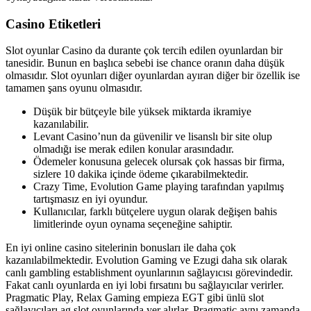
Casino Etiketleri
Slot oyunlar Casino da durante çok tercih edilen oyunlardan bir
tanesidir. Bunun en başlıca sebebi ise chance oranın daha düşük
olmasıdır. Slot oyunları diğer oyunlardan ayıran diğer bir özellik ise
tamamen şans oyunu olmasıdır.
Düşük bir bütçeyle bile yüksek miktarda ikramiye
kazanılabilir.
Levant Casino’nun da güvenilir ve lisanslı bir site olup
olmadığı ise merak edilen konular arasındadır.
Ödemeler konusuna gelecek olursak çok hassas bir firma,
sizlere 10 dakika içinde ödeme çıkarabilmektedir.
Crazy Time, Evolution Game playing tarafından yapılmış
tartışmasız en iyi oyundur.
Kullanıcılar, farklı bütçelere uygun olarak değişen bahis
limitlerinde oyun oynama seçeneğine sahiptir.
En iyi online casino sitelerinin bonusları ile daha çok
kazanılabilmektedir. Evolution Gaming ve Ezugi daha sık olarak
canlı gambling establishment oyunlarının sağlayıcısı görevindedir.
Fakat canlı oyunlarda en iyi lobi fırsatını bu sağlayıcılar verirler.
Pragmatic Play, Relax Gaming empieza EGT gibi ünlü slot
sağlayıcıları ag slot oyunlarında yer alırlar. Pragmatic aynı zamanda