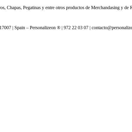
os, Chapas, Pegatinas y entre otros productos de Merchandasing y de
007 | Spain – Personalizeon ® | 972 22 03 07 | contacto@personali