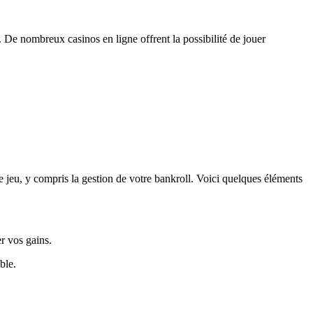
 De nombreux casinos en ligne offrent la possibilité de jouer
de jeu, y compris la gestion de votre bankroll. Voici quelques éléments
r vos gains.
ble.