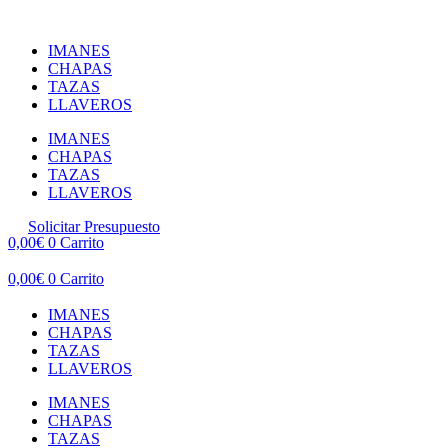
Ir
al
IMANES
contenido
CHAPAS
TAZAS
LLAVEROS
IMANES
CHAPAS
TAZAS
LLAVEROS
Solicitar Presupuesto
0,00
€
0
Carrito
0,00
€
0
Carrito
IMANES
CHAPAS
TAZAS
LLAVEROS
IMANES
CHAPAS
TAZAS