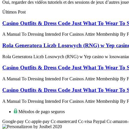
Oui, regarder des vidéos tutoriels et des sessions de jeux d’autres jou
Últimos Post
Casino Outfits & Dress Code Just What To Wear To
A Manual To Dressing Intended For Casinos Attire Membership By
Rola Generatora Liczb Losowych (RNG) w Yep casin
Rola Generatora Liczb Losowych (RNG) w Yep casino w losowaniach
Casino Outfits & Dress Code Just What To Wear To
A Manual To Dressing Intended For Casinos Attire Membership By
Casino Outfits & Dress Code Just What To Wear To
A Manual To Dressing Intended For Casinos Attire Membership By
Métodos de pago seguros
Google-pay
Cc-apple-pay
Cc-mastercard
Cc-visa
Paypal
Cc-amazon-