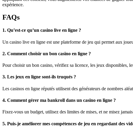
expérience.
FAQs
1. Qu’est-ce qu’un casino live en ligne ?
Un casino live en ligne est une plateforme de jeu qui permet aux joueu
2. Comment choisir un bon casino en ligne ?
Pour choisir un bon casino, vérifiez sa licence, les jeux disponibles, les
3. Les jeux en ligne sont-ils truqués ?
Les casinos en ligne réputés utilisent des générateurs de nombres aléat
4. Comment gérer ma bankroll dans un casino en ligne ?
Fixez-vous un budget, utilisez des limites de mises, et ne misez jamai
5. Puis-je améliorer mes compétences de jeu en regardant des vid