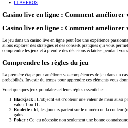
LLAVEROS
Casino live en ligne : Comment améliorer 
Casino live en ligne : Comment améliorer 
Le jeu dans un casino live en ligne peut être une expérience passionna
allons explorer des stratégies et des conseils pratiques qui vous per
comprendre les jeux et à prendre des décisions éclairées pendant vos s
Comprendre les règles du jeu
La première étape pour améliorer vos compétences de jeu dans un casino
probabilités. Investir du temps pour apprendre ces éléments vous don
Voici quelques jeux populaires et leurs règles essentielles :
Blackjack :
L’objectif est d’obtenir une valeur de main aussi pr
valoir 1 ou 11.
Roulette :
Ici, les joueurs parient sur le numéro ou la couleur (
gains.
Poker :
Ce jeu nécessite non seulement une bonne connaissance d