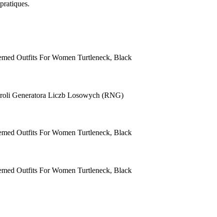
pratiques.
med Outfits For Women Turtleneck, Black
 roli Generatora Liczb Losowych (RNG)
med Outfits For Women Turtleneck, Black
med Outfits For Women Turtleneck, Black