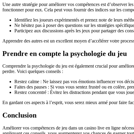
Une autre stratégie pour améliorer vos compétences est d’observer les a
fonctionner pour eux. Cela peut vous fournir des indices sur les compor
Identifiez les joueurs expérimentés et prenez note de leurs méth
Ne hésitez pas à poser des questions sur les stratégies spécifique
Participez aux discussions après les jeux pour partager des conse
Apprendre des autres est un excellent moyen d’accélérer votre process
Prendre en compte la psychologie du jeu
Comprendre la psychologie du jeu est également crucial pour améliorer 
perdre. Voici quelques conseils :
Restez calme : Ne laissez pas vos émotions influencer vos décis
Faites des pauses : Si vous vous sentez frustré ou en colère, p
Restez concentré : Évitez les distractions pendant que vous joue
En gardant ces aspects à l’esprit, vous serez mieux armé pour faire fac
Conclusion
Améliorer vos compétences de jeu dans un casino live en ligne nécessi
appliquant ces conseils, vous augmenterez vos chances de gagner tout e