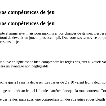
vos compétences de jeu
vos compétences de jeu
nte et immersive, mais pour maximiser vos chances de gagner, il est ess
mettront de devenir un joueur plus accompli. Que vous soyez novice ou q
essions de jeu.
 live en ligne est de bien comprendre les règles des jeux auxquels vous
nera un avantage non négligeable.
oche que 21 sans la dépasser. Les cartes de 2 à 10 valent leur valeur nomi
rouge ou noir) sur lequel la boule s’arrêtera lorsque la roue tournera. C
es règles, mais aussi une compréhension des stratégies et des bleuffs. 