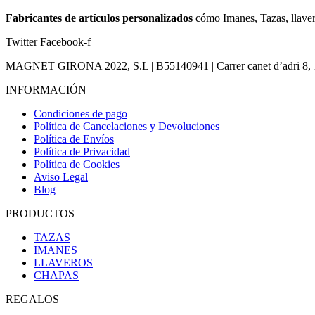
Fabricantes de artículos personalizados
cómo Imanes, Tazas, llaver
Twitter
Facebook-f
MAGNET GIRONA 2022, S.L | B55140941 | Carrer canet d’adri 8, 17
INFORMACIÓN
Condiciones de pago
Política de Cancelaciones y Devoluciones
Política de Envíos
Política de Privacidad
Política de Cookies
Aviso Legal
Blog
PRODUCTOS
TAZAS
IMANES
LLAVEROS
CHAPAS
REGALOS