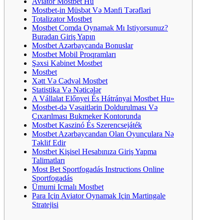
Aviator Mostbet Hu
Mostbet-in Müsbət Və Mənfi Tərəfləri
Totalizator Mostbet
Mostbet Comda Oynamak Mı Istiyorsunuz?
Buradan Giriş Yapın
Mostbet Azərbaycanda Bonuslar
Mostbet Mobil Proqramları
Şəxsi Kabinet Mostbet
Mostbet
Xətt Və Cədvəl Mostbet
Statistika Və Nəticələr
A Vállalat Előnyei És Hátrányai Mostbet Hu»
Mostbet-də Vəsaitlərin Doldurulması Və
Çıxarılması Bukmeker Kontorunda
Mostbet Kaszinó És Szerencsejáték
Mostbet Azərbaycandan Olan Oyunçulara Nə
Təklif Edir
Mostbet Kişisel Hesabınıza Giriş Yapma
Talimatları
Most Bet Sportfogadás Instructions Online
Sportfogadás
Ümumi Icmalı Mostbet
Para Için Aviator Oynamak Için Martingale
Stratejisi