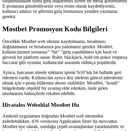
oluşturulduktan sonra giriş bilgilerinizi içeren bir mesaj görüntülenir.
E-postanıza gönderdiyseniz veya resim olarak kaydettiyseniz,
kullanıcı adınızı ve şifrenizi giriş formunuza yeniden yazmanız
gerekir.
Mostbet Promosyon Kodu Bilgileri
Öncelikle Mostbet web sitesine kaydolmanız, hesabınızı
doğrulamanız ve hesabınıza pra yatırmanız gerekir. Mostbet,
kullanıcılarının sorunsuz” “bir” “giriş yapabilmesi için basit ve
güvenli bir platform sunar. Rulet, blackjack, hold em poker empieza
baccarat gibi oyunlar, kullanıcılar arasında oldukça popülerdir.
Ayrıca, harcanan sürede miktarın işlemi %10’luk bir haftalık geri
ödemesi vardır. Kullanıcılar ayrıca ikiz sitelerin güncel adreslerini
almak için e-posta bültenine abone olabilirler. MostBet, “kendi”
bölgelerinde objektif bir avantaj elde ederken, önde gelen
uluslararası bahisçilerle rekabet edebilir.
Hivatalos Weboldal Mostbet Hu
Android uygulaması doğrudan Mostbet web sitesinden
indirilebilirken, iOS versiyonu Application Store’da mevcuttur.
Mostbet üye olarak, sunduğu çeşitli avantajlardan yararlanabilir ve