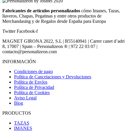
Fabricantes de artículos personalizados
cómo Imanes, Tazas,
llaveros, Chapas, Pegatinas y entre otros productos de
Merchandasing y de Regalos desde España para Europa
Twitter
Facebook-f
MAGNET GIRONA 2022, S.L | B55140941 | Carrer canet d’adri
8, 17007 | Spain – Personalizeon ® | 972 22 03 07 |
contacto@personalizeon.com
INFORMACIÓN
Condiciones de pago
Política de Cancelaciones y Devoluciones
Política de Envíos
Política de Privacidad
Política de Cookies
Aviso Legal
Blog
PRODUCTOS
TAZAS
IMANES