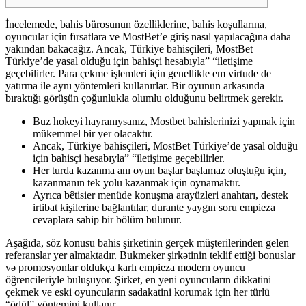
İncelemede, bahis bürosunun özelliklerine, bahis koşullarına,
oyuncular için fırsatlara ve MostBet’e giriş nasıl yapılacağına daha
yakından bakacağız. Ancak, Türkiye bahisçileri, MostBet
Türkiye’de yasal olduğu için bahisçi hesabıyla” “iletişime
geçebilirler. Para çekme işlemleri için genellikle em virtude de
yatırma ile aynı yöntemleri kullanırlar. Bir oyunun arkasında
bıraktığı görüşün çoğunlukla olumlu olduğunu belirtmek gerekir.
Buz hokeyi hayranıysanız, Mostbet bahislerinizi yapmak için
mükemmel bir yer olacaktır.
Ancak, Türkiye bahisçileri, MostBet Türkiye’de yasal olduğu
için bahisçi hesabıyla” “iletişime geçebilirler.
Her turda kazanma anı oyun başlar başlamaz oluştuğu için,
kazanmanın tek yolu kazanmak için oynamaktır.
Ayrıca bêtisier menüde konuşma arayüzleri anahtarı, destek
irtibat kişilerine bağlantılar, durante yaygın soru empieza
cevaplara sahip bir bölüm bulunur.
Aşağıda, söz konusu bahis şirketinin gerçek müşterilerinden gelen
referanslar yer almaktadır. Bukmeker şirkətinin teklif ettiği bonuslar
və promosyonlar oldukça karlı empieza modern oyuncu
öğrencileriyle buluşuyor. Şirket, en yeni oyuncuların dikkatini
çekmek ve eski oyuncuların sadakatini korumak için her türlü
“ödül” yöntemini kullanır.