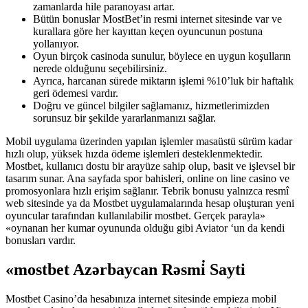
zamanlarda hile paranoyası artar.
Bütün bonuslar MostBet’in resmi internet sitesinde var ve
kurallara göre her kayıttan keçen oyuncunun postuna
yollanıyor.
Oyun birçok casinoda sunulur, böylece en uygun koşulların
nerede olduğunu seçebilirsiniz.
Ayrıca, harcanan sürede miktarın işlemi %10’luk bir haftalık
geri ödemesi vardır.
Doğru ve güncel bilgiler sağlamanız, hizmetlerimizden
sorunsuz bir şekilde yararlanmanızı sağlar.
Mobil uygulama üzerinden yapılan işlemler masaüstü sürüm kadar
hızlı olup, yüksek hızda ödeme işlemleri desteklenmektedir.
Mostbet, kullanıcı dostu bir arayüze sahip olup, basit ve işlevsel bir
tasarım sunar. Ana sayfada spor bahisleri, online on line casino ve
promosyonlara hızlı erişim sağlanır. Tebrik bonusu yalnızca resmî
web sitesinde ya da Mostbet uygulamalarında hesap oluşturan yeni
oyuncular tarafından kullanılabilir mostbet. Gerçek parayla»
«oynanan her kumar oyununda olduğu gibi Aviator ‘un da kendi
bonusları vardır.
«mostbet Azərbaycan Rəsmi̇ Sayti
Mostbet Casino’da hesabınıza internet sitesinde empieza mobil