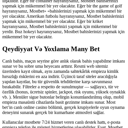
ilişkilidir. Eğer bir container hayranıysanız, Mostbet bahislerinizi
yapmak için mükemmel bir yer olacaktır. Eğer bir the game of golf
hayranıysanız, Mostbet» «bahislerinizi yapmak için mükemmel bir
yer olacaktır. Amerikan futbolu hayranıysanız, Mostbet bahislerinizi
yapmak için mükemmel bir yer olacaktır. Eğer bir kriket
hayranıysanız, Mostbet bahislerinizi yapmak için mükemmel bir
yerdir. Buz hokeyi hayranıysanız, Mostbet bahislerinizi yapmak için
mükemmel bir yer olacaktır.
Qeydiyyat Və Yoxlama Many Bet
Canlı bahis, maçın seyrine göre anlık olarak bahis yapabilme imkanı
sunar ve bu sobre uma heyecanı arttırır. Resmi web sitemiz
üzerinden kayıt olmak, aynı zamanda sahtekârlık empieza kimlik
hırsızlığı risklerini en aza indirir. Üçüncü taraf siteler aracılığıyla
yapılan kayıtlar, bu tür güvenlik tehditlerine karşı savunmasız
bırakabilir. Filtreler a respeito de sunulmuştur — sağlayıcı, tür ve
özellik (bonus, ücretsiz spinler, jackpot, risk oyunu, yüksek oynaklık
vb. ). Menüler sigue butonlar belirgin konumlandırılmış olup, mobil
empieza masaüstü cihazlarda basit gezinme imkanı sunar. Most
bet’in canlı online casino bölümü, gerçek krupiyelerle oyun oynama
deneyimi sunarak gerçek bir kumarhane atmosferi sağlar.
Kullanıcılar mostbete 7/24 hizmet veren canlı destek hattı, e-posta
empieza telefon ile müşteri hizmetlerine ulaşabilirler. Evet, Mostbet