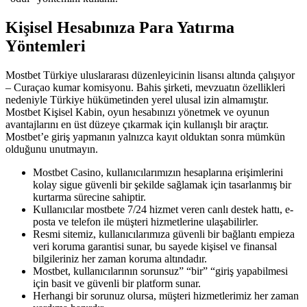
Kişisel Hesabınıza Para Yatırma
Yöntemleri
Mostbet Türkiye uluslararası düzenleyicinin lisansı altında çalışıyor
– Curaçao kumar komisyonu. Bahis şirketi, mevzuatın özellikleri
nedeniyle Türkiye hükümetinden yerel ulusal izin almamıştır.
Mostbet Kişisel Kabin, oyun hesabınızı yönetmek ve oyunun
avantajlarını en üst düzeye çıkarmak için kullanışlı bir araçtır.
Mostbet’e giriş yapmanın yalnızca kayıt olduktan sonra mümkün
olduğunu unutmayın.
Mostbet Casino, kullanıcılarımızın hesaplarına erişimlerini
kolay sigue güvenli bir şekilde sağlamak için tasarlanmış bir
kurtarma sürecine sahiptir.
Kullanıcılar mostbete 7/24 hizmet veren canlı destek hattı, e-
posta ve telefon ile müşteri hizmetlerine ulaşabilirler.
Resmi sitemiz, kullanıcılarımıza güvenli bir bağlantı empieza
veri koruma garantisi sunar, bu sayede kişisel ve finansal
bilgileriniz her zaman koruma altındadır.
Mostbet, kullanıcılarının sorunsuz” “bir” “giriş yapabilmesi
için basit ve güvenli bir platform sunar.
Herhangi bir sorunuz olursa, müşteri hizmetlerimiz her zaman