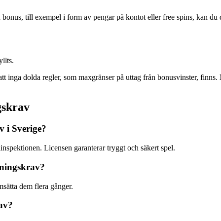
 bonus, till exempel i form av pengar på kontot eller free spins, kan du
llts.
la att inga dolda regler, som maxgränser på uttag från bonusvinster, finn
gskrav
v i Sverige?
elinspektionen. Licensen garanterar tryggt och säkert spel.
tningskrav?
msätta dem flera gånger.
av?