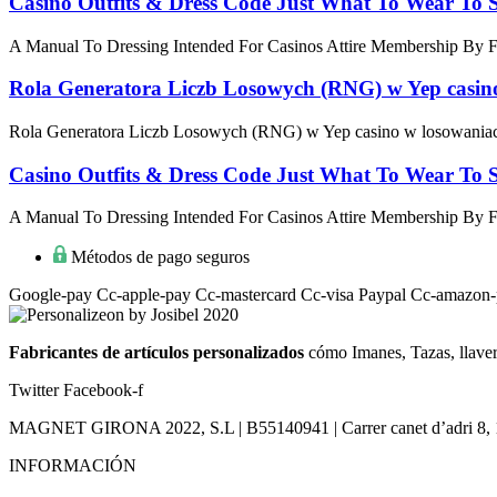
Casino Outfits & Dress Code Just What To Wear To
A Manual To Dressing Intended For Casinos Attire Membership By
Rola Generatora Liczb Losowych (RNG) w Yep casin
Rola Generatora Liczb Losowych (RNG) w Yep casino w losowaniach
Casino Outfits & Dress Code Just What To Wear To
A Manual To Dressing Intended For Casinos Attire Membership By
Métodos de pago seguros
Google-pay
Cc-apple-pay
Cc-mastercard
Cc-visa
Paypal
Cc-amazon-
Fabricantes de artículos personalizados
cómo Imanes, Tazas, llaver
Twitter
Facebook-f
MAGNET GIRONA 2022, S.L | B55140941 | Carrer canet d’adri 8, 17
INFORMACIÓN