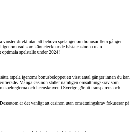
na vinster direkt utan att behöva spela igenom bonusar flera gånger.
år vi igenom vad som kännetecknar de bästa casinona utan
tt optimala spelställe under 2024!
msätta (spela igenom) bonusbeloppet ett visst antal gånger innan du kan
är verifierade. Många casinon ställer nämligen omsättningskrav som
som spelreglerna och licenskraven i Sverige gör att transparens och
. Dessutom är det vanligt att casinon utan omsättningskrav fokuserar på