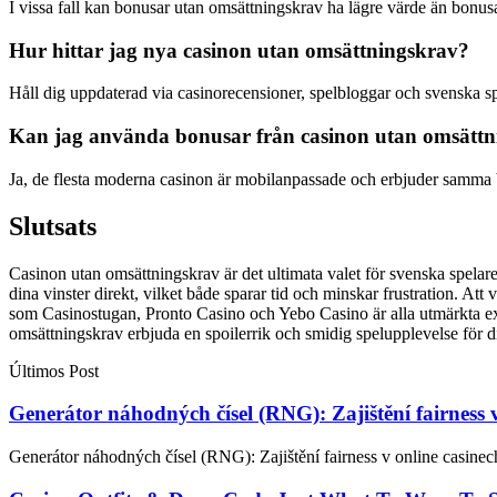
I vissa fall kan bonusar utan omsättningskrav ha lägre värde än bonu
Hur hittar jag nya casinon utan omsättningskrav?
Håll dig uppdaterad via casinorecensioner, spelbloggar och svenska spe
Kan jag använda bonusar från casinon utan omsättn
Ja, de flesta moderna casinon är mobilanpassade och erbjuder samma 
Slutsats
Casinon utan omsättningskrav är det ultimata valet för svenska spelar
dina vinster direkt, vilket både sparar tid och minskar frustration. At
som Casinostugan, Pronto Casino och Yebo Casino är alla utmärkta exe
omsättningskrav erbjuda en spoilerrik och smidig spelupplevelse för d
Últimos Post
Generátor náhodných čísel (RNG): Zajištění fairness v
Generátor náhodných čísel (RNG): Zajištění fairness v online casine