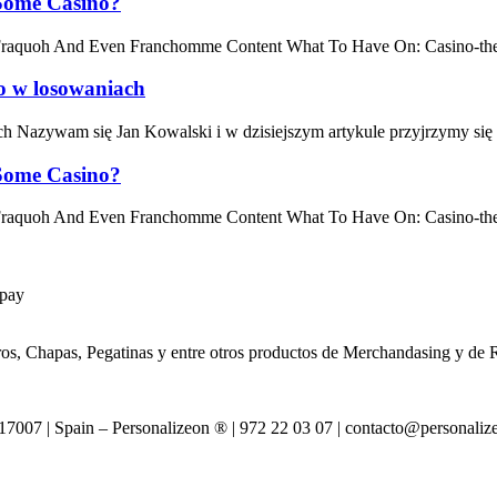
 Some Casino?
 Fraquoh And Even Franchomme Content What To Have On: Casino-the
o w losowaniach
 Nazywam się Jan Kowalski i w dzisiejszym artykule przyjrzymy się
 Some Casino?
 Fraquoh And Even Franchomme Content What To Have On: Casino-the
pay
os, Chapas, Pegatinas y entre otros productos de Merchandasing y de
007 | Spain – Personalizeon ® | 972 22 03 07 | contacto@personali