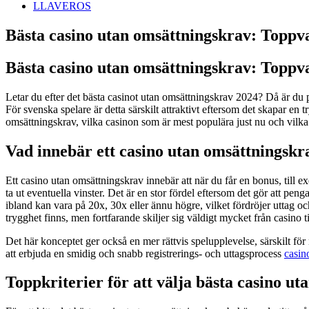
LLAVEROS
Bästa casino utan omsättningskrav: Toppva
Bästa casino utan omsättningskrav: Toppva
Letar du efter det bästa casinot utan omsättningskrav 2024? Då är du på
För svenska spelare är detta särskilt attraktivt eftersom det skapar e
omsättningskrav, vilka casinon som är mest populära just nu och vilka f
Vad innebär ett casino utan omsättningskr
Ett casino utan omsättningskrav innebär att när du får en bonus, till 
ta ut eventuella vinster. Det är en stor fördel eftersom det gör att pe
ibland kan vara på 20x, 30x eller ännu högre, vilket fördröjer uttag oc
trygghet finns, men fortfarande skiljer sig väldigt mycket från casino ti
Det här konceptet ger också en mer rättvis spelupplevelse, särskilt fö
att erbjuda en smidig och snabb registrerings- och uttagsprocess
casin
Toppkriterier för att välja bästa casino u