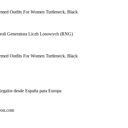
med Outfits For Women Turtleneck, Black
 roli Generatora Liczb Losowych (RNG)
med Outfits For Women Turtleneck, Black
 Regalos desde España para Europa
zeon.com