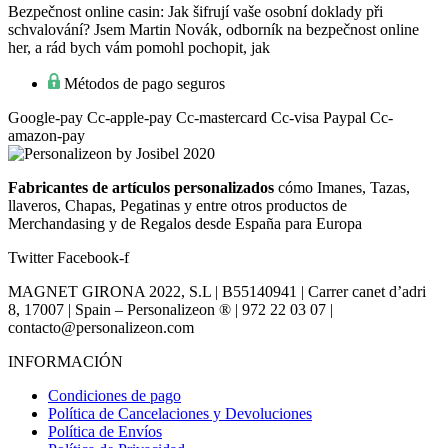
Bezpečnost online casin: Jak šifrují vaše osobní doklady při
schvalování? Jsem Martin Novák, odborník na bezpečnost online
her, a rád bych vám pomohl pochopit, jak
Métodos de pago seguros
Google-pay
Cc-apple-pay
Cc-mastercard
Cc-visa
Paypal
Cc-
amazon-pay
Fabricantes de artículos personalizados
cómo Imanes, Tazas,
llaveros, Chapas, Pegatinas y entre otros productos de
Merchandasing y de Regalos desde España para Europa
Twitter
Facebook-f
MAGNET GIRONA 2022, S.L | B55140941 | Carrer canet d’adri
8, 17007 | Spain – Personalizeon ® | 972 22 03 07 |
contacto@personalizeon.com
INFORMACIÓN
Condiciones de pago
Política de Cancelaciones y Devoluciones
Política de Envíos