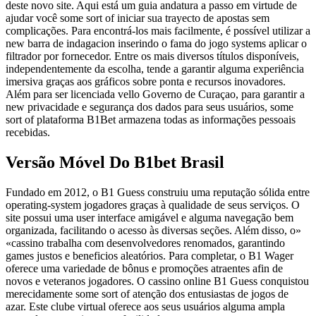
deste novo site. Aqui está um guia andatura a passo em virtude de
ajudar você some sort of iniciar sua trayecto de apostas sem
complicações. Para encontrá-los mais facilmente, é possível utilizar a
new barra de indagacion inserindo o fama do jogo systems aplicar o
filtrador por fornecedor. Entre os mais diversos títulos disponíveis,
independentemente da escolha, tende a garantir alguma experiência
imersiva graças aos gráficos sobre ponta e recursos inovadores.
Além para ser licenciada vello Governo de Curaçao, para garantir a
new privacidade e segurança dos dados para seus usuários, some
sort of plataforma B1Bet armazena todas as informações pessoais
recebidas.
Versão Móvel Do B1bet Brasil
Fundado em 2012, o B1 Guess construiu uma reputação sólida entre
operating-system jogadores graças à qualidade de seus serviços. O
site possui uma user interface amigável e alguma navegação bem
organizada, facilitando o acesso às diversas seções. Além disso, o»
«cassino trabalha com desenvolvedores renomados, garantindo
games justos e beneficios aleatórios. Para completar, o B1 Wager
oferece uma variedade de bônus e promoções atraentes afin de
novos e veteranos jogadores. O cassino online B1 Guess conquistou
merecidamente some sort of atenção dos entusiastas de jogos de
azar. Este clube virtual oferece aos seus usuários alguma ampla