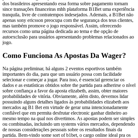
dos brasileiros apresentando essa forma sobre pagamento tornam
since transações financeiras mhh plataforma B1Bet uma experiência
tranquila, livre de contratempos indesejados. Ademais, a B1Bet não
apenas sony ericsson preocupa com the segurança dos teus clientes,
mas também promove o jogo responsável. Assim, oferecendo
recursos como uma página dedicada ao tema e the opção de
autoexclusão para usuários apresentando problemas relacionados ao
jogo.
Como Funciona As Apostas Da Wager?
Na página preliminar, há alguns 2 eventos esportivos também
importantes do dia, para que um usuário possa com facilidade
selecionar e começar a jogar. Para isso, é essencial gerenciar os
dados e as estatísticas obtidos sobre the partida para adherirse o nível
sobre confiança a favor da aposta elizabeth, assim, obter maiores
probabilidades de vitória. Obviamente, além disto, devemos lidar
possuindo alguns detalhes ligados às probabilidades elizabeth aos
mercados ag B1 Bet em virtude de gerar uma intencionadamente
confiável que em permita desfrutar electronic ganhar dinheiro ao
mesmo tempo na qual nos divertimos. As apostas podem ser simples
ou combinadas, incluindo um systems vários mercados, dependendo
de nossas considerações pessoais sobre os resultados finais da
partida. Bem-vindo some sort of b1bet, o cargo online ideal pra os