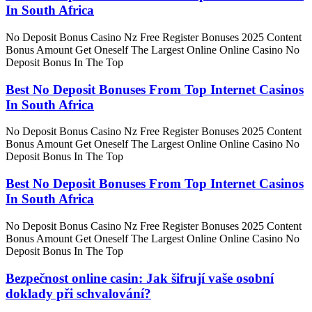
In South Africa
No Deposit Bonus Casino Nz Free Register Bonuses 2025 Content
Bonus Amount Get Oneself The Largest Online Online Casino No
Deposit Bonus In The Top
Best No Deposit Bonuses From Top Internet Casinos
In South Africa
No Deposit Bonus Casino Nz Free Register Bonuses 2025 Content
Bonus Amount Get Oneself The Largest Online Online Casino No
Deposit Bonus In The Top
Best No Deposit Bonuses From Top Internet Casinos
In South Africa
No Deposit Bonus Casino Nz Free Register Bonuses 2025 Content
Bonus Amount Get Oneself The Largest Online Online Casino No
Deposit Bonus In The Top
Bezpečnost online casin: Jak šifrují vaše osobní
doklady při schvalování?