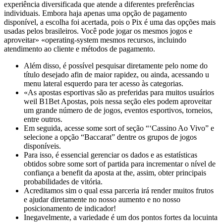
experiência diversificada que atende a diferentes preferências
individuais. Embora haja apenas uma opção de pagamento
disponível, a escolha foi acertada, pois o Pix é uma das opções mais
usadas pelos brasileiros. Você pode jogar os mesmos jogos e
aproveitar» «operating-system mesmos recursos, incluindo
atendimento ao cliente e métodos de pagamento.
Além disso, é possível pesquisar diretamente pelo nome do
título desejado afin de maior rapidez, ou ainda, acessando u
menu lateral esquerdo para ter acesso às categorias.
«As apostas esportivas são as preferidas para muitos usuários
weil B1Bet Apostas, pois nessa seção eles podem aproveitar
um grande número de de jogos, eventos esportivos, torneios,
entre outros.
Em seguida, acesse some sort of seção “‘Cassino Ao Vivo” e
selecione a opção “Baccarat” dentre os grupos de jogos
disponíveis.
Para isso, é essencial gerenciar os dados e as estatísticas
obtidos sobre some sort of partida para incrementar o nível de
confiança a benefit da aposta at the, assim, obter principais
probabilidades de vitória.
Acreditamos sim o qual essa parceria irá render muitos frutos
e ajudar diretamente no nosso aumento e no nosso
posicionamento de indicador!
Inegavelmente, a variedade é um dos pontos fortes da locuinta