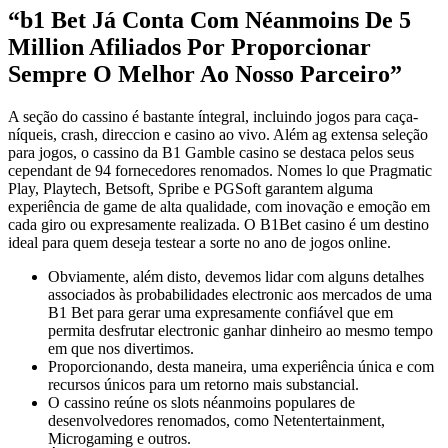
“b1 Bet Já Conta Com Néanmoins De 5
Million Afiliados Por Proporcionar
Sempre O Melhor Ao Nosso Parceiro”
A seção do cassino é bastante íntegral, incluindo jogos para caça-
níqueis, crash, direccion e casino ao vivo. Além ag extensa seleção
para jogos, o cassino da B1 Gamble casino se destaca pelos seus
cependant de 94 fornecedores renomados. Nomes lo que Pragmatic
Play, Playtech, Betsoft, Spribe e PGSoft garantem alguma
experiência de game de alta qualidade, com inovação e emoção em
cada giro ou expresamente realizada. O B1Bet casino é um destino
ideal para quem deseja testear a sorte no ano de jogos online.
Obviamente, além disto, devemos lidar com alguns detalhes
associados às probabilidades electronic aos mercados de uma
B1 Bet para gerar uma expresamente confiável que em
permita desfrutar electronic ganhar dinheiro ao mesmo tempo
em que nos divertimos.
Proporcionando, desta maneira, uma experiência única e com
recursos únicos para um retorno mais substancial.
O cassino reúne os slots néanmoins populares de
desenvolvedores renomados, como Netentertainment,
Microgaming e outros.