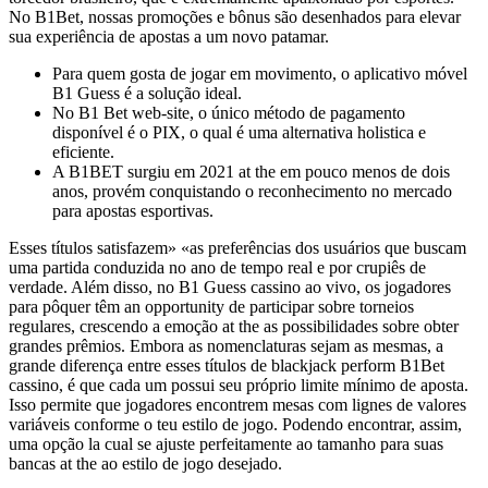
No B1Bet, nossas promoções e bônus são desenhados para elevar
sua experiência de apostas a um novo patamar.
Para quem gosta de jogar em movimento, o aplicativo móvel
B1 Guess é a solução ideal.
No B1 Bet web-site, o único método de pagamento
disponível é o PIX, o qual é uma alternativa holistica e
eficiente.
A B1BET surgiu em 2021 at the em pouco menos de dois
anos, provém conquistando o reconhecimento no mercado
para apostas esportivas.
Esses títulos satisfazem» «as preferências dos usuários que buscam
uma partida conduzida no ano de tempo real e por crupiês de
verdade. Além disso, no B1 Guess cassino ao vivo, os jogadores
para pôquer têm an opportunity de participar sobre torneios
regulares, crescendo a emoção at the as possibilidades sobre obter
grandes prêmios. Embora as nomenclaturas sejam as mesmas, a
grande diferença entre esses títulos de blackjack perform B1Bet
cassino, é que cada um possui seu próprio limite mínimo de aposta.
Isso permite que jogadores encontrem mesas com lignes de valores
variáveis conforme o teu estilo de jogo. Podendo encontrar, assim,
uma opção la cual se ajuste perfeitamente ao tamanho para suas
bancas at the ao estilo de jogo desejado.