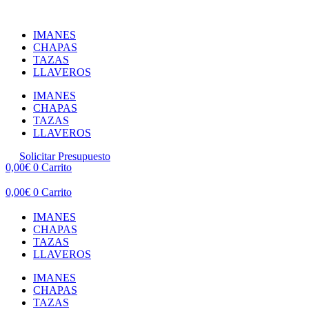
Ir
al
IMANES
contenido
CHAPAS
TAZAS
LLAVEROS
IMANES
CHAPAS
TAZAS
LLAVEROS
Solicitar Presupuesto
0,00
€
0
Carrito
0,00
€
0
Carrito
IMANES
CHAPAS
TAZAS
LLAVEROS
IMANES
CHAPAS
TAZAS