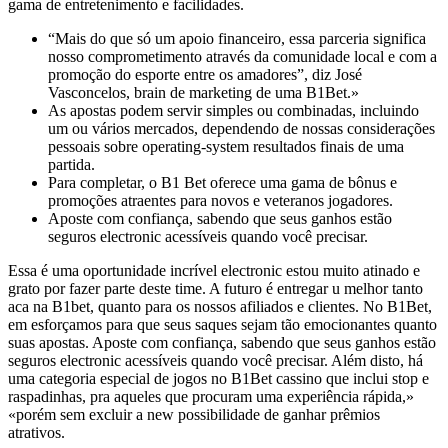
gama de entretenimento e facilidades.
“Mais do que só um apoio financeiro, essa parceria significa
nosso comprometimento através da comunidade local e com a
promoção do esporte entre os amadores”, diz José
Vasconcelos, brain de marketing de uma B1Bet.»
As apostas podem servir simples ou combinadas, incluindo
um ou vários mercados, dependendo de nossas considerações
pessoais sobre operating-system resultados finais de uma
partida.
Para completar, o B1 Bet oferece uma gama de bônus e
promoções atraentes para novos e veteranos jogadores.
Aposte com confiança, sabendo que seus ganhos estão
seguros electronic acessíveis quando você precisar.
Essa é uma oportunidade incrível electronic estou muito atinado e
grato por fazer parte deste time. A futuro é entregar u melhor tanto
aca na B1bet, quanto para os nossos afiliados e clientes. No B1Bet,
em esforçamos para que seus saques sejam tão emocionantes quanto
suas apostas. Aposte com confiança, sabendo que seus ganhos estão
seguros electronic acessíveis quando você precisar. Além disto, há
uma categoria especial de jogos no B1Bet cassino que inclui stop e
raspadinhas, pra aqueles que procuram uma experiência rápida,»
«porém sem excluir a new possibilidade de ganhar prêmios
atrativos.