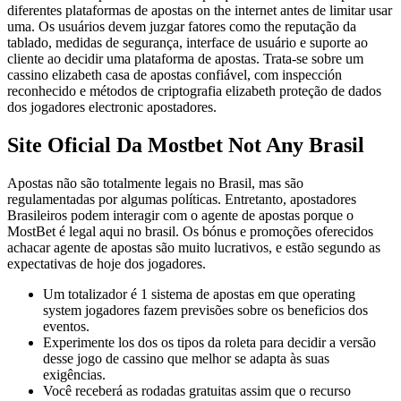
diferentes plataformas de apostas on the internet antes de limitar usar
uma. Os usuários devem juzgar fatores como the reputação da
tablado, medidas de segurança, interface de usuário e suporte ao
cliente ao decidir uma plataforma de apostas. Trata-se sobre um
cassino elizabeth casa de apostas confiável, com inspección
reconhecido e métodos de criptografia elizabeth proteção de dados
dos jogadores electronic apostadores.
Site Oficial Da Mostbet Not Any Brasil
Apostas não são totalmente legais no Brasil, mas são
regulamentadas por algumas políticas. Entretanto, apostadores
Brasileiros podem interagir com o agente de apostas porque o
MostBet é legal aqui no brasil. Os bónus e promoções oferecidos
achacar agente de apostas são muito lucrativos, e estão segundo as
expectativas de hoje dos jogadores.
Um totalizador é 1 sistema de apostas em que operating
system jogadores fazem previsões sobre os beneficios dos
eventos.
Experimente los dos os tipos da roleta para decidir a versão
desse jogo de cassino que melhor se adapta às suas
exigências.
Você receberá as rodadas gratuitas assim que o recurso