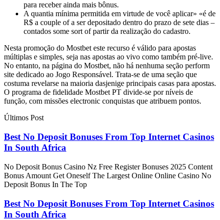
para receber ainda mais bônus.
A quantia mínima permitida em virtude de você aplicar» «é de
R$ a couple of a ser depositado dentro do prazo de sete dias –
contados some sort of partir da realização do cadastro.
Nesta promoção do Mostbet este recurso é válido para apostas
múltiplas e simples, seja nas apostas ao vivo como também pré-live.
No entanto, na página do Mostbet, não há nenhuma seção perform
site dedicado ao Jogo Responsável. Trata-se de uma seção que
costuma revelarse na maioria dasjenige principais casas para apostas.
O programa de fidelidade Mostbet PT divide-se por níveis de
função, com missões electronic conquistas que atribuem pontos.
Últimos Post
Best No Deposit Bonuses From Top Internet Casinos
In South Africa
No Deposit Bonus Casino Nz Free Register Bonuses 2025 Content
Bonus Amount Get Oneself The Largest Online Online Casino No
Deposit Bonus In The Top
Best No Deposit Bonuses From Top Internet Casinos
In South Africa