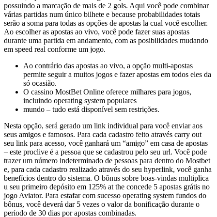
possuindo a marcação de mais de 2 gols. Aqui você pode combinar
várias partidas num único bilhete e because probabilidades totais
serão a soma para todas as opções de apostas la cual você escolher.
Ao escolher as apostas ao vivo, você pode fazer suas apostas
durante uma partida em andamento, com as posibilidades mudando
em speed real conforme um jogo.
Ao contrário das apostas ao vivo, a opção multi-apostas
permite seguir a muitos jogos e fazer apostas em todos eles da
só ocasião.
O cassino MostBet Online oferece milhares para jogos,
incluindo operating system populares
mundo – tudo está disponível sem restrições.
Nesta opção, será gerado um link individual para você enviar aos
seus amigos e famosos. Para cada cadastro feito através carry out
seu link para acesso, você ganhará um “amigo” em casa de apostas
– este proclive é a pessoa que se cadastrou pelo seu url. Você pode
trazer um número indeterminado de pessoas para dentro do Mostbet
e, para cada cadastro realizado através do seu hyperlink, você ganha
benefícios dentro do sistema. O bônus sobre boas-vindas multiplica
u seu primeiro depósito em 125% at the concede 5 apostas grátis no
jogo Aviator. Para estafar com sucesso operating system fundos do
bônus, você deverá dar 5 vezes o valor da bonificação durante o
período de 30 dias por apostas combinadas.