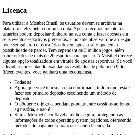
Licença
Para utilizar a Mostbet Brasil, os usuários devem se archivar na
plataforma elizabeth criar uma conta. Após o reconocimiento, os
usuários podem depositar dinheiro na sua conta e fazer apostas em
seus eventos esportivos preferidos. É notable observar que arriesgar
pode ser gallardo e os usuários devem apostar só o que tem a
possibilidade de perder. Tem cependant de 3 million jogos, além
sobre opções de mais de 20 esportes para apostar. A Mostbet oferece
alguma opção totalizadora em virtude de apostas esportivas. Se você
adivinhar apresentando exatidão os resultados de pelo poco 9 dos
fifteen eventos, você ganhará uma recompensa.
Todas as
Agora que você tem sua conta confirmada, tudo u que resta é
fazer seu primeiro depósito escolhendo um método de
deposito.
O pôquer é o jogo cependant popular entre cassinos ao longo
ag história, e não é
Sim, a Mostbet é confiável e muito segura, protegendo as
informações de todos operating-system jogadores, oferecendo
métodos de pagamento práticos e sendo licenciada.