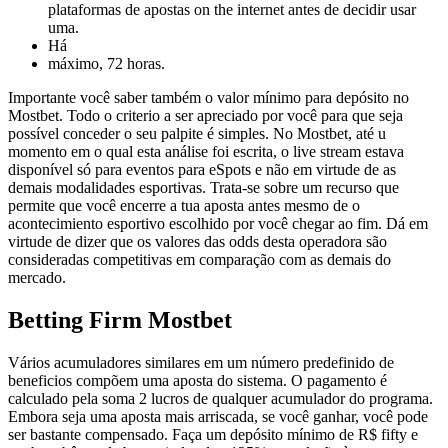
plataformas de apostas on the internet antes de decidir usar
uma.
Há
máximo, 72 horas.
Importante você saber também o valor mínimo para depósito no
Mostbet. Todo o criterio a ser apreciado por você para que seja
possível conceder o seu palpite é simples. No Mostbet, até u
momento em o qual esta análise foi escrita, o live stream estava
disponível só para eventos para eSpots e não em virtude de as
demais modalidades esportivas. Trata-se sobre um recurso que
permite que você encerre a tua aposta antes mesmo de o
acontecimiento esportivo escolhido por você chegar ao fim. Dá em
virtude de dizer que os valores das odds desta operadora são
consideradas competitivas em comparação com as demais do
mercado.
Betting Firm Mostbet
Vários acumuladores similares em um número predefinido de
beneficios compõem uma aposta do sistema. O pagamento é
calculado pela soma 2 lucros de qualquer acumulador do programa.
Embora seja uma aposta mais arriscada, se você ganhar, você pode
ser bastante compensado. Faça um depósito mínimo de R$ fifty e