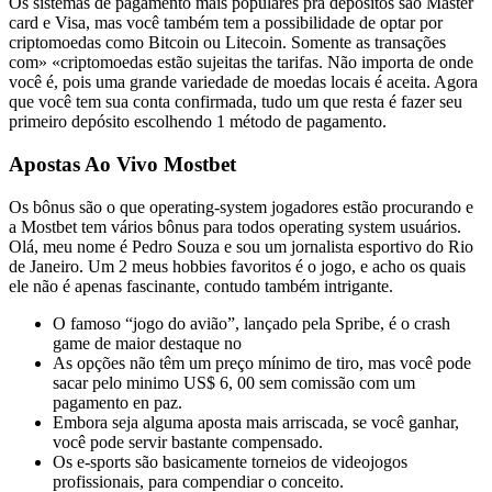
Os sistemas de pagamento mais populares pra depósitos são Master
card e Visa, mas você também tem a possibilidade de optar por
criptomoedas como Bitcoin ou Litecoin. Somente as transações
com» «criptomoedas estão sujeitas the tarifas. Não importa de onde
você é, pois uma grande variedade de moedas locais é aceita. Agora
que você tem sua conta confirmada, tudo um que resta é fazer seu
primeiro depósito escolhendo 1 método de pagamento.
Apostas Ao Vivo Mostbet
Os bônus são o que operating-system jogadores estão procurando e
a Mostbet tem vários bônus para todos operating system usuários.
Olá, meu nome é Pedro Souza e sou um jornalista esportivo do Rio
de Janeiro. Um 2 meus hobbies favoritos é o jogo, e acho os quais
ele não é apenas fascinante, contudo também intrigante.
O famoso “jogo do avião”, lançado pela Spribe, é o crash
game de maior destaque no
As opções não têm um preço mínimo de tiro, mas você pode
sacar pelo minimo US$ 6, 00 sem comissão com um
pagamento en paz.
Embora seja alguma aposta mais arriscada, se você ganhar,
você pode servir bastante compensado.
Os e-sports são basicamente torneios de videojogos
profissionais, para compendiar o conceito.