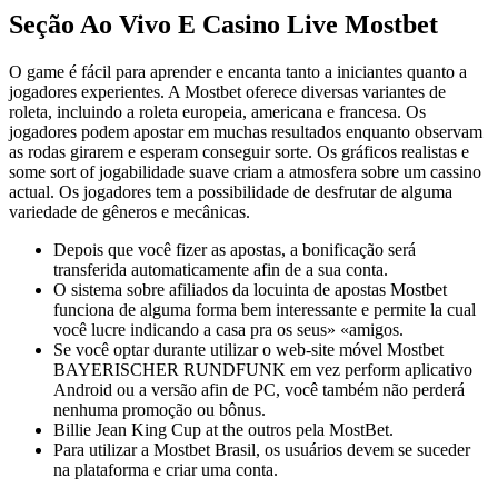
Seção Ao Vivo E Casino Live Mostbet
O game é fácil para aprender e encanta tanto a iniciantes quanto a
jogadores experientes. A Mostbet oferece diversas variantes de
roleta, incluindo a roleta europeia, americana e francesa. Os
jogadores podem apostar em muchas resultados enquanto observam
as rodas girarem e esperam conseguir sorte. Os gráficos realistas e
some sort of jogabilidade suave criam a atmosfera sobre um cassino
actual. Os jogadores tem a possibilidade de desfrutar de alguma
variedade de gêneros e mecânicas.
Depois que você fizer as apostas, a bonificação será
transferida automaticamente afin de a sua conta.
O sistema sobre afiliados da locuinta de apostas Mostbet
funciona de alguma forma bem interessante e permite la cual
você lucre indicando a casa pra os seus» «amigos.
Se você optar durante utilizar o web-site móvel Mostbet
BAYERISCHER RUNDFUNK em vez perform aplicativo
Android ou a versão afin de PC, você também não perderá
nenhuma promoção ou bônus.
Billie Jean King Cup at the outros pela MostBet.
Para utilizar a Mostbet Brasil, os usuários devem se suceder
na plataforma e criar uma conta.