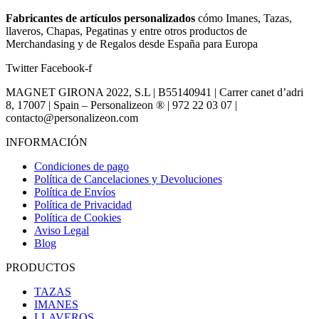
Fabricantes de artículos personalizados
cómo Imanes, Tazas,
llaveros, Chapas, Pegatinas y entre otros productos de
Merchandasing y de Regalos desde España para Europa
Twitter
Facebook-f
MAGNET GIRONA 2022, S.L | B55140941 | Carrer canet d’adri
8, 17007 | Spain – Personalizeon ® | 972 22 03 07 |
contacto@personalizeon.com
INFORMACIÓN
Condiciones de pago
Política de Cancelaciones y Devoluciones
Política de Envíos
Política de Privacidad
Política de Cookies
Aviso Legal
Blog
PRODUCTOS
TAZAS
IMANES
LLAVEROS