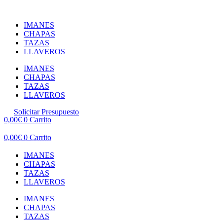
Ir
al
IMANES
contenido
CHAPAS
TAZAS
LLAVEROS
IMANES
CHAPAS
TAZAS
LLAVEROS
Solicitar Presupuesto
0,00
€
0
Carrito
0,00
€
0
Carrito
IMANES
CHAPAS
TAZAS
LLAVEROS
IMANES
CHAPAS
TAZAS