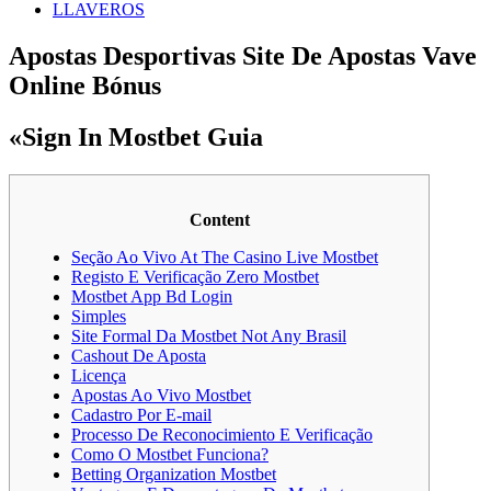
LLAVEROS
Apostas Desportivas Site De Apostas Vave
Online Bónus
«Sign In Mostbet Guia
Content
Seção Ao Vivo At The Casino Live Mostbet
Registo E Verificação Zero Mostbet
Mostbet App Bd Login
Simples
Site Formal Da Mostbet Not Any Brasil
Cashout De Aposta
Licença
Apostas Ao Vivo Mostbet
Cadastro Por E-mail
Processo De Reconocimiento E Verificação
Como O Mostbet Funciona?
Betting Organization Mostbet