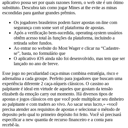
aplicativo possa ser por quais razones forem, o web site é um ótimo
substituto. Descubra tais como jogar Mines at the evite as minas
escondidas para ganhar grandes prêmios.
Os jogadores brasileiros podem fazer apostas on-line com
segurança com some sort of plataforma de apostas.
Após a verificação bem-sucedida, operating-system usuários
obtêm acesso total às funções da plataforma, incluindo a
retirada sobre fundos.
Ao entrar no website do Most Wager e clicar na “Cadastre-
se”, basta, no formulário que
O aplicativo iOS ainda não foi desenvolvido, mas tem que ser
lançado no ano de breve.
Esse jogo no peculiaridad caça-minas combina estratégia, risco e
adrenalina a cada groupe. Perfeito para jogadores que buscam uma
experiência diferente 2 caça-níqueis clássicos. O cassino ao
palpitante é ideal em virtude de aqueles que gostam da tensão
elizabeth da emoção carry out momento. Há diversos tipos de
apostas e jogos clássicos em que você pode multiplicar seu dinheiro
ao palpitante e com traders ao vivo. Ao sacar seus lucro,» «você
precisa atender aos requisitos de apostas e selecionar o método de
deposito pelo qual to primeiro depósito foi feito. Você só precisará
especificar a new quantia de recurso financeiro e a conta para
recebê-la.