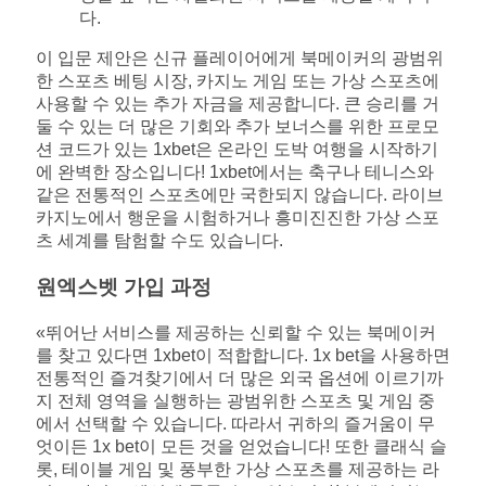
다.
이 입문 제안은 신규 플레이어에게 북메이커의 광범위
한 스포츠 베팅 시장, 카지노 게임 또는 가상 스포츠에
사용할 수 있는 추가 자금을 제공합니다. 큰 승리를 거
둘 수 있는 더 많은 기회와 추가 보너스를 위한 프로모
션 코드가 있는 1xbet은 온라인 도박 여행을 시작하기
에 완벽한 장소입니다! 1xbet에서는 축구나 테니스와
같은 전통적인 스포츠에만 국한되지 않습니다. 라이브
카지노에서 행운을 시험하거나 흥미진진한 가상 스포
츠 세계를 탐험할 수도 있습니다.
원엑스벳 가입 과정
«뛰어난 서비스를 제공하는 신뢰할 수 있는 북메이커
를 찾고 있다면 1xbet이 적합합니다. 1x bet을 사용하면
전통적인 즐겨찾기에서 더 많은 외국 옵션에 이르기까
지 전체 영역을 실행하는 광범위한 스포츠 및 게임 중
에서 선택할 수 있습니다. 따라서 귀하의 즐거움이 무
엇이든 1x bet이 모든 것을 얻었습니다! 또한 클래식 슬
롯, 테이블 게임 및 풍부한 가상 스포츠를 제공하는 라