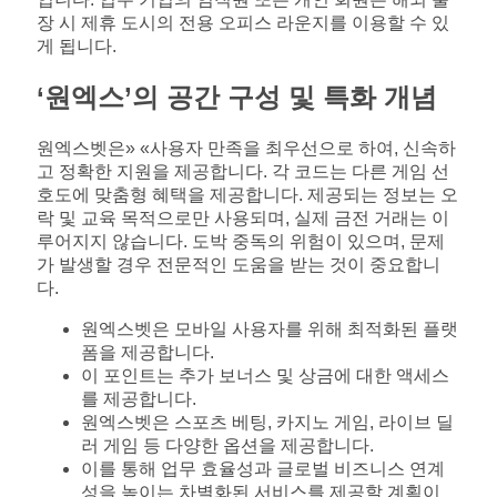
장 시 제휴 도시의 전용 오피스 라운지를 이용할 수 있
게 됩니다.
‘원엑스’의 공간 구성 및 특화 개념
원엑스벳은» «사용자 만족을 최우선으로 하여, 신속하
고 정확한 지원을 제공합니다. 각 코드는 다른 게임 선
호도에 맞춤형 혜택을 제공합니다. 제공되는 정보는 오
락 및 교육 목적으로만 사용되며, 실제 금전 거래는 이
루어지지 않습니다. 도박 중독의 위험이 있으며, 문제
가 발생할 경우 전문적인 도움을 받는 것이 중요합니
다.
원엑스벳은 모바일 사용자를 위해 최적화된 플랫
폼을 제공합니다.
이 포인트는 추가 보너스 및 상금에 대한 액세스
를 제공합니다.
원엑스벳은 스포츠 베팅, 카지노 게임, 라이브 딜
러 게임 등 다양한 옵션을 제공합니다.
이를 통해 업무 효율성과 글로벌 비즈니스 연계
성을 높이는 차별화된 서비스를 제공할 계획이