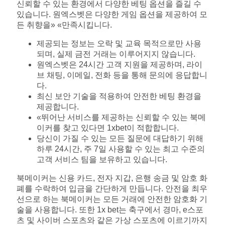
신뢰할 수 있는 환경에서 다양한 베팅 옵션을 즐길 수
있습니다. 원엑스벳은 다양한 게임 옵션을 제공하여 모
든 취향을» «만족시킵니다.
제공되는 정보는 오락 및 교육 목적으로만 사용
되며, 실제 금전 거래는 이루어지지 않습니다.
원엑스벳은 24시간 고객 지원을 제공하며, 라이
브 채팅, 이메일, 전화 등을 통해 문의에 응답합니
다.
최신 보안 기술을 적용하여 안전한 베팅 환경을
제공합니다.
«뛰어난 서비스를 제공하는 신뢰할 수 있는 북메
이커를 찾고 있다면 1xbet이 적합합니다.
당신이 가질 수 있는 모든 질문에 대답하기 위해
하루 24시간, 주 7일 사용할 수 있는 최고 수준의
고객 서비스 팀을 보유하고 있습니다.
북메이커는 신용 카드, 전자 지갑, 은행 송금 및 암호 화
폐를 수락하여 입금을 간단하게 만듭니다. 안전을 최우
선으로 하는 북메이커는 모든 거래에 안전한 암호화 기
술을 사용합니다. 또한 1x bet는 축구에서 경마, e스포
츠 및 사이버 스포츠와 같은 가상 스포츠에 이르기까지