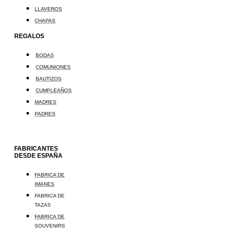
LLAVEROS
CHAPAS
REGALOS
BODAS
COMUNIONES
BAUTIZOS
CUMPLEAÑOS
MADRES
PADRES
FABRICANTES
DESDE ESPAÑA
FABRICA DE
IMANES
FABRICA DE
TAZAS
FABRICA DE
SOUVENIRS