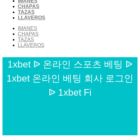
IMANES
CHAPAS
TAZAS
LLAVEROS
IMANES
CHAPAS
TAZAS
LLAVEROS
1xbet ᐉ 온라인 스포츠 베팅 ᐉ
1xbet 온라인 베팅 회사 로그인
ᐉ 1xbet Fi