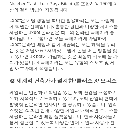
Neteller CashU ecoPayz Bitcoin을 포함하여 150개 이
상의 결제 방법이 지원됩니다.
1xbet은 베팅 경험을 최대한 활용하려는 모든 사람에
게 탁월한 선택입니다. 훌륭한 평판과 다양한 서비스를
제공하는 1xbet 온라인은 최고의 온라인 북메이커 중
하나입니다. 그렇다면 오늘 북메이커에 가입하여
1xbet 온라인 베팅과 함께 제공되는 모든 혜택을 누리
는 것은 어떨까요? 재미있고 쉽게 돈을 버는 방법을 찾
고 있다면 1x bet에 가입하는 것은 확실히 시도해 볼 가
치가 있습니다! 북메이커는 모든 유형의 스포츠 및 게
임 애호가에게 적합합니다.
🎨 세계적 건축가가 설계한 ‘클래스 X’ 오피스
케일리는 안전하고 책임감 있는 도박 환경을 조성하기
위해 지속적으로 노력하고 있으며, 도박 산업의 변화에
발맞춰 전문적인 인사이트를 공유하고 있습니다. 원엑
스벳은 2026년 현재 다양한 게임과 매력적인 보너스를
제공하는 온라인 베팅 플랫폼입니다. 한국 사용자들이
쉽게 접근할 수 있도록 다양한 언어 지원과 사용자 친