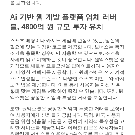
을 보장합니다.
Ai 기반 웹 개발 플랫폼 업체 러버
블, 4800억 원 규모 투자 유치
스포츠 베팅이나 카지노 게임에 관심이 있든, 당신의
필요에 맞는 다양한 코드를 제공합니다. 보너스는 특정
조건을 충족할 경우에만 사용할 수 있으므로, 조건을
자세히 읽고 이해하는 것이 중요합니다. 원엑스벳은 정
기적으로 새로운 프로모션을 업데이트하여 사용자에
게 다양한 선택지를 제공합니다. 원엑스벳은 전 세계적
으로 인정받는 브랜드로, 다양한 스포츠 이벤트와 카지
노 게임을 제공합니다. 이를 통해 사용자는 자신의 취
향에 맞는 게임을 선택하여 즐길 수 있습니다. 또한, 원
엑스벳은 공정한 게임과 투명한 거래를 보장합니다.
또한, 원엑스벳은 공정한 게임과 투명한 거래를 보장하
여 사용자에게 신뢰를 제공합니다. 특히, 한국 사용자
들을 위한 맞춤형 지원을 제공하여 지역적 특수성을 고
려한 서비스를 제공합니다. 이러한 접근은 사용자들이
원활하게 서비스를 이용할» «수 있도록 돕습니다. 카지