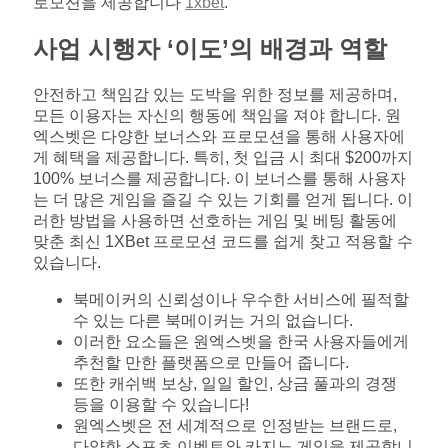
로모션을 제공합니다
1xbet
.
사업 시행자 ‘이도’의 배경과 역할
안전하고 책임감 있는 도박을 위한 정보를 제공하며,
모든 이용자는 자신의 행동에 책임을 져야 합니다. 원
엑스벳은 다양한 보너스와 프로모션을 통해 사용자에
게 혜택을 제공합니다. 특히, 첫 입금 시 최대 $200까지
100% 보너스를 제공합니다. 이 보너스를 통해 사용자
는 더 많은 게임을 즐길 수 있는 기회를 얻게 됩니다. 이
러한 방법을 사용하면 선호하는 게임 및 베팅 활동에
맞춘 최신 1XBet 프로모션 코드를 쉽게 찾고 적용할 수
있습니다.
북메이커의 신뢰성이나 우수한 서비스에 필적할
수 있는 다른 북메이커는 거의 없습니다.
이러한 요소들은 원엑스벳을 한국 사용자들에게
추천할 만한 플랫폼으로 만들어 줍니다.
또한 캐쉬백 보상, 일일 할인, 상금 풀과의 경쟁
등을 이용할 수 있습니다!
원엑스벳은 전 세계적으로 인정받는 브랜드로,
다양한 스포츠 이벤트와 카지노 게임을 제공합니