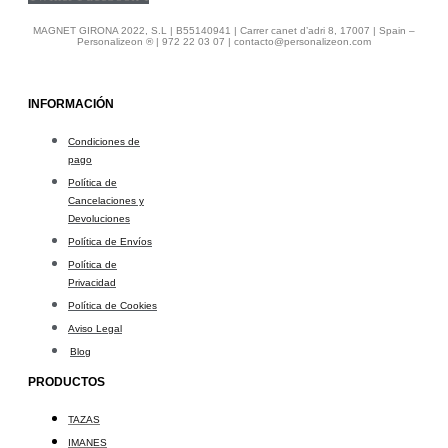
MAGNET GIRONA 2022, S.L | B55140941 | Carrer canet d’adri 8, 17007 | Spain –
Personalizeon ® | 972 22 03 07 | contacto@personalizeon.com
INFORMACIÓN
Condiciones de
pago
Política de
Cancelaciones y
Devoluciones
Política de Envíos
Política de
Privacidad
Política de Cookies
Aviso Legal
Blog
PRODUCTOS
TAZAS
IMANES