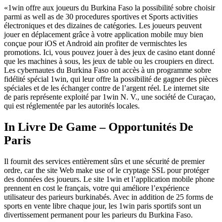
«1win offre aux joueurs du Burkina Faso la possibilité sobre choisir
parmi as well as de 30 procedures sportives et Sports activities
électroniques et des dizaines de catégories. Les joueurs peuvent
jouer en déplacement grâce à votre application mobile muy bien
conçue pour iOS et Android ain profiter de vermischtes les
promotions. Ici, vous pouvez jouer à des jeux de casino etant donné
que les machines à sous, les jeux de table ou les croupiers en direct.
Les cybernautes du Burkina Faso ont accès à un programme sobre
fidélité spécial 1win, qui leur offre la possibilité de gagner des pièces
spéciales et de les échanger contre de l’argent réel. Le internet site
de paris représente exploité par 1win N. V., une société de Curaçao,
qui est réglementée par les autorités locales.
In Livre De Game – Opportunités De
Paris
Il fournit des services entièrement sûrs et une sécurité de premier
ordre, car the site Web make use of le cryptage SSL pour protéger
des données des joueurs. Le site 1win et l’application mobile phone
prennent en cost le français, votre qui améliore l’expérience
utilisateur des parieurs burkinabés. Avec in addition de 25 forms de
sports en vente libre chaque jour, les 1win paris sportifs sont un
divertissement permanent pour les parieurs du Burkina Faso.