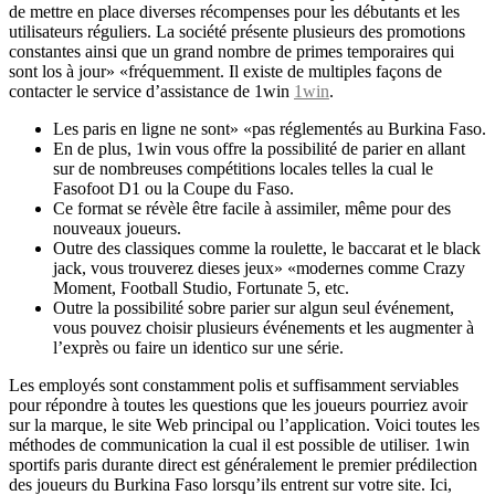
de mettre en place diverses récompenses pour les débutants et les
utilisateurs réguliers. La société présente plusieurs des promotions
constantes ainsi que un grand nombre de primes temporaires qui
sont los à jour» «fréquemment. Il existe de multiples façons de
contacter le service d’assistance de 1win
1win
.
Les paris en ligne ne sont» «pas réglementés au Burkina Faso.
En de plus, 1win vous offre la possibilité de parier en allant
sur de nombreuses compétitions locales telles la cual le
Fasofoot D1 ou la Coupe du Faso.
Ce format se révèle être facile à assimiler, même pour des
nouveaux joueurs.
Outre des classiques comme la roulette, le baccarat et le black
jack, vous trouverez dieses jeux» «modernes comme Crazy
Moment, Football Studio, Fortunate 5, etc.
Outre la possibilité sobre parier sur algun seul événement,
vous pouvez choisir plusieurs événements et les augmenter à
l’exprès ou faire un identico sur une série.
Les employés sont constamment polis et suffisamment serviables
pour répondre à toutes les questions que les joueurs pourriez avoir
sur la marque, le site Web principal ou l’application. Voici toutes les
méthodes de communication la cual il est possible de utiliser. 1win
sportifs paris durante direct est généralement le premier prédilection
des joueurs du Burkina Faso lorsqu’ils entrent sur votre site. Ici,