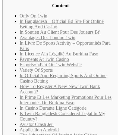
Content
Only On 1win
In Bangladesh – Official Bd Site For Online
Betting And Casino
In Soutien Au Client Pour Des Joueurs Bf
Avantages Des London 1win
In Livre De Sports Activity – Opportunités Para
Paris
In Licence Ain Légalité Au Burkina Faso
Payments At 1win Casino
Esports» «Part On 1win Website
Variety Of Sports
In Official App Regarding Sports And Online
Casino Betting
How To Register A New New 1win Bank
Account?
In Prime Et Les Marketing Promotions Pour Les
Internautes Du Burkina Faso
In Casino Durante Ligne Catégorie
Is 1win Bangladesh Considered Legal In My
Country?
Aviator Crash Jeu
Application Android