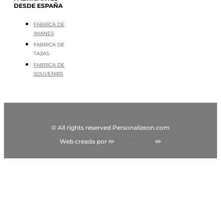
DESDE ESPAÑA
FABRICA DE
IMANES
FABRICA DE
TAZAS
FABRICA DE
SOUVENIRS
© All rights reserved Personalizeon.com
Web creada por ✏️
Visibilidadon
✏️