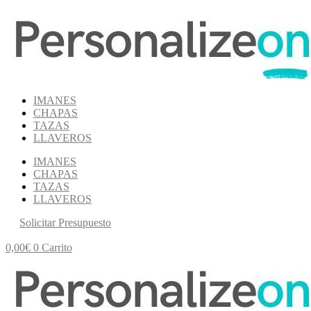
Ir
al
contenido
IMANES
CHAPAS
TAZAS
LLAVEROS
IMANES
CHAPAS
TAZAS
LLAVEROS
Solicitar Presupuesto
0,00
€
0
Carrito