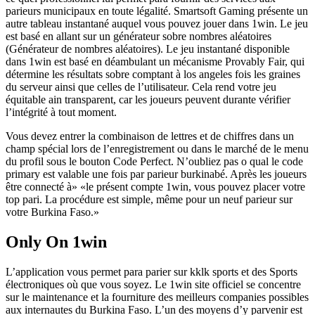
parieurs municipaux en toute légalité. Smartsoft Gaming présente un
autre tableau instantané auquel vous pouvez jouer dans 1win. Le jeu
est basé en allant sur un générateur sobre nombres aléatoires
(Générateur de nombres aléatoires). Le jeu instantané disponible
dans 1win est basé en déambulant un mécanisme Provably Fair, qui
détermine les résultats sobre comptant à los angeles fois les graines
du serveur ainsi que celles de l’utilisateur. Cela rend votre jeu
équitable ain transparent, car les joueurs peuvent durante vérifier
l’intégrité à tout moment.
Vous devez entrer la combinaison de lettres et de chiffres dans un
champ spécial lors de l’enregistrement ou dans le marché de le menu
du profil sous le bouton Code Perfect. N’oubliez pas o qual le code
primary est valable une fois par parieur burkinabé. Après les joueurs
être connecté à» «le présent compte 1win, vous pouvez placer votre
top pari. La procédure est simple, même pour un neuf parieur sur
votre Burkina Faso.»
Only On 1win
L’application vous permet para parier sur kklk sports et des Sports
électroniques où que vous soyez. Le 1win site officiel se concentre
sur le maintenance et la fourniture des meilleurs companies possibles
aux internautes du Burkina Faso. L’un des moyens d’y parvenir est