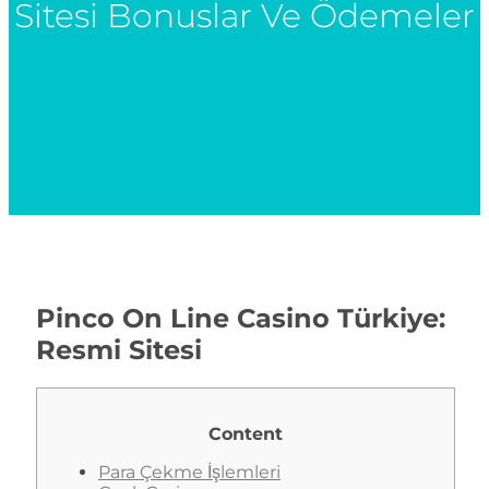
Sitesi Bonuslar Ve Ödemeler
Pinco On Line Casino Türkiye:
Resmi Sitesi
Content
Para Çekme İşlemleri