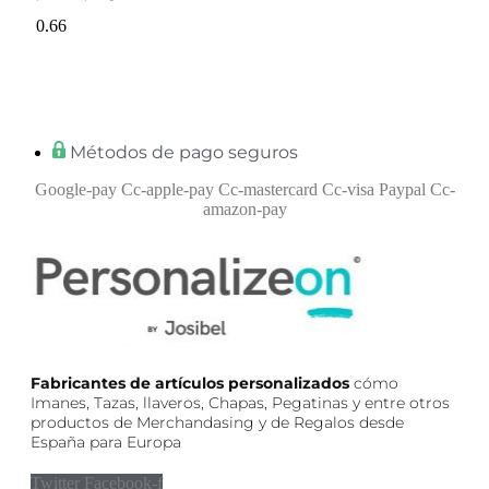
Métodos de pago seguros
Google-pay
Cc-apple-pay
Cc-mastercard
Cc-visa
Paypal
Cc-
amazon-pay
Fabricantes de artículos personalizados
cómo
Imanes, Tazas, llaveros, Chapas, Pegatinas y entre otros
productos de Merchandasing y de Regalos desde
España para Europa
Twitter
Facebook-f