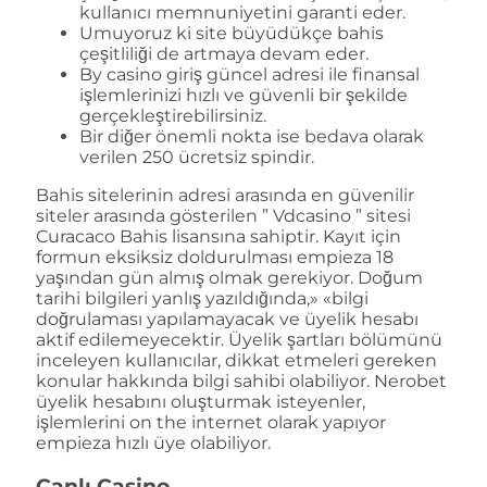
kullanıcı memnuniyetini garanti eder.
Umuyoruz ki site büyüdükçe bahis
çeşitliliği de artmaya devam eder.
By casino giriş güncel adresi ile finansal
işlemlerinizi hızlı ve güvenli bir şekilde
gerçekleştirebilirsiniz.
Bir diğer önemli nokta ise bedava olarak
verilen 250 ücretsiz spindir.
Bahis sitelerinin adresi arasında en güvenilir
siteler arasında gösterilen ” Vdcasino ” sitesi
Curacaco Bahis lisansına sahiptir. Kayıt için
formun eksiksiz doldurulması empieza 18
yaşından gün almış olmak gerekiyor. Doğum
tarihi bilgileri yanlış yazıldığında,» «bilgi
doğrulaması yapılamayacak ve üyelik hesabı
aktif edilemeyecektir. Üyelik şartları bölümünü
inceleyen kullanıcılar, dikkat etmeleri gereken
konular hakkında bilgi sahibi olabiliyor. Nerobet
üyelik hesabını oluşturmak isteyenler,
işlemlerini on the internet olarak yapıyor
empieza hızlı üye olabiliyor.
Canlı Casino