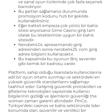
ve sanal oyun türlerinde çok fazla seçenek
barındırıyor.
Bu şartları sağlamanız durumunda
promosyon kodunu hızlı bir şekilde
kullanabilirsiniz.
Eğer kaliteli empieza çok yönlü bir bahis
sitesi arıyorsanız Girne Casino giriş tam
olarak bu isteklerinize uygun bir bahis
sitesidir.
Nerobet424. apresentando giriş
adresinden sonra nerobet425. com giriş
adresi bilgisini kullanacaktır.
Bu kapsamda bu oyunun Briç sevenler
gibi kemik bir kadrosu vardır.
Platform, sahip olduğu lisanslarla kullanıcılarına
adil bir oyun ortamı sunmayı ve sektördeki en
yüksek güvenlik standartlarını sağlamayı
taahhüt eder. Gelişmiş güvenlik protokolleri ve
şifreleme teknolojileri sayesinde kullanıcı
bilgilerinin gizliliği ve işlemlerin güvenliği the
woman zaman garanti altındadır. PinCo,
Türkiye’deki casinos ve bahis sektöründe lider
konumda olan, güvenilir ve yenilikçi bir