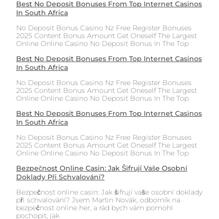
Best No Deposit Bonuses From Top Internet Casinos
In South Africa
No Deposit Bonus Casino Nz Free Register Bonuses
2025 Content Bonus Amount Get Oneself The Largest
Online Online Casino No Deposit Bonus In The Top
Best No Deposit Bonuses From Top Internet Casinos
In South Africa
No Deposit Bonus Casino Nz Free Register Bonuses
2025 Content Bonus Amount Get Oneself The Largest
Online Online Casino No Deposit Bonus In The Top
Best No Deposit Bonuses From Top Internet Casinos
In South Africa
No Deposit Bonus Casino Nz Free Register Bonuses
2025 Content Bonus Amount Get Oneself The Largest
Online Online Casino No Deposit Bonus In The Top
Bezpečnost Online Casin: Jak Šifrují Vaše Osobní
Doklady Při Schvalování?
Bezpečnost online casin: Jak šifrují vaše osobní doklady
při schvalování? Jsem Martin Novák, odborník na
bezpečnost online her, a rád bych vám pomohl
pochopit, jak