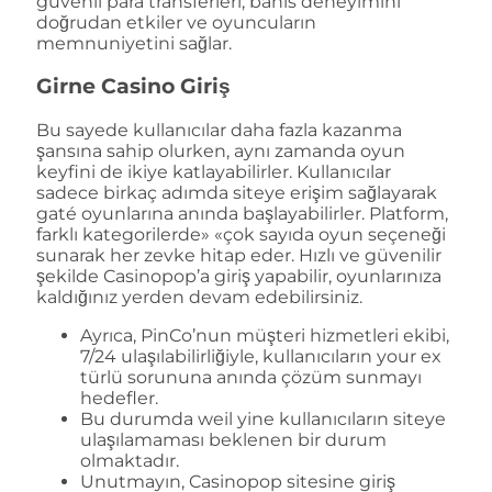
güvenli para transferleri, bahis deneyimini
doğrudan etkiler ve oyuncuların
memnuniyetini sağlar.
Girne Casino Giriş
Bu sayede kullanıcılar daha fazla kazanma
şansına sahip olurken, aynı zamanda oyun
keyfini de ikiye katlayabilirler. Kullanıcılar
sadece birkaç adımda siteye erişim sağlayarak
gaté oyunlarına anında başlayabilirler. Platform,
farklı kategorilerde» «çok sayıda oyun seçeneği
sunarak her zevke hitap eder. Hızlı ve güvenilir
şekilde Casinopop’a giriş yapabilir, oyunlarınıza
kaldığınız yerden devam edebilirsiniz.
Ayrıca, PinCo’nun müşteri hizmetleri ekibi,
7/24 ulaşılabilirliğiyle, kullanıcıların your ex
türlü sorununa anında çözüm sunmayı
hedefler.
Bu durumda weil yine kullanıcıların siteye
ulaşılamaması beklenen bir durum
olmaktadır.
Unutmayın, Casinopop sitesine giriş