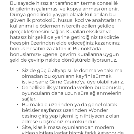
Bu sayede hırsızlar tarafından terme conseillé
bilgilerinin çalınması ve kopyalanması önlenir.
Dünya genelinde yaygın olarak kullanılan bu
güvenlik protokolü, hususi kod ve anahtarların
kullanımı ile ödemenin tercih edilen şekilde
gerçekleşmesini sağlar. Kuralları eksiksiz ve
hatasız bir şekil de yerine getirdiğiniz takdirde
freespin üzerinden elde edeceğiniz kazancınız
bonus hesabınıza aktarılır. Bu noktada
bonuslarnızı» «genel çevrim kurallarına uygun
şekilde çevirip nakite dönüştürebiliyorsunuz.
Siz de güçlü altyapısı ile donma ve takılma
olmadan bu oyunların keyfini sürmek
istiyorsanız Girne Casino’ya üye olabilirsiniz.
Genellikle ilk yatırımda verilen bu bonuslar,
oyuncuların daha uzun süre eğlenmelerini
sağlar.
Bu makale üzerinden ya da genel olarak
bêtisier sayfamız üzerinden Wonder
casino giriş yap işlemi için ihtiyacınız olan
adrese ulaşmanız mümkündür.
Site, klasik masa oyunlarından modern
video slotlara kadar birçok farklı kategoride