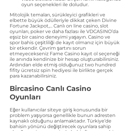
oyun seçenekleri ile doludur.
Mitolojik temaları, sürükleyici grafikleri ve
elbette büyük ödülleriyle dikkat çeken Divine
Fortune Jackpot,… Canlı on line casino, slot
oyunları, poker ve daha fazlası ile VDCASINO’da
eşsiz bir casino deneyimi yaşayın. Casino ve
spor bahis çeşitliliği de kayıt olmanız için büyük
bir etkendir. Çevrim şartını sorun
etmeyecekseniz Fame Casino kayıt ol seçeneği
ile anında kendinize bir hesap oluşturabilirsiniz.
Ardından elde etmiş olduğunuz two hundred
fifity ücretsiz spin hediyesi ile birlikte gerçek
para kazanabilirsiniz.
Bircasino Canlı Casino
Oyunları
Eğer kullanıcılar siteye giriş konusunda bir
problem yaşıyorsa genellikle bunun adresten
kaynaklı olduğunu anlamaktadır. Türkiye’de
bahisin yönünü değiştirecek oyunlara sahip