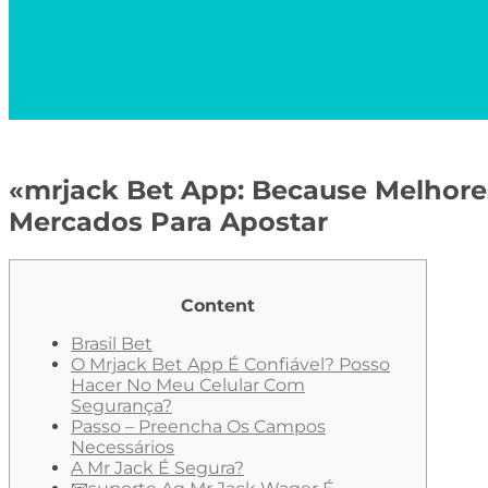
«mrjack Bet App: Because Melhore
Mercados Para Apostar
Content
Brasil Bet
O Mrjack Bet App É Confiável? Posso
Hacer No Meu Celular Com
Segurança?
Passo – Preencha Os Campos
Necessários
A Mr Jack É Segura?