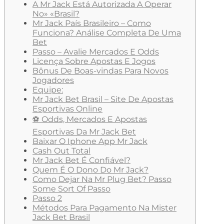
A Mr Jack Está Autorizada A Operar
No» «Brasil?
Mr Jack País Brasileiro – Como
Funciona? Análise Completa De Uma
Bet
Passo – Avalie Mercados E Odds
Licença Sobre Apostas E Jogos
Bônus De Boas-vindas Para Novos
Jogadores
Equipe:
Mr Jack Bet Brasil – Site De Apostas
Esportivas Online
⚽ Odds, Mercados E Apostas
Esportivas Da Mr Jack Bet
Baixar O Iphone App Mr Jack
Cash Out Total
Mr Jack Bet É Confiável?
Quem É O Dono Do Mr Jack?
Como Dejar Na Mr Plug Bet? Passo
Some Sort Of Passo
Passo 2
Métodos Para Pagamento Na Mister
Jack Bet Brasil