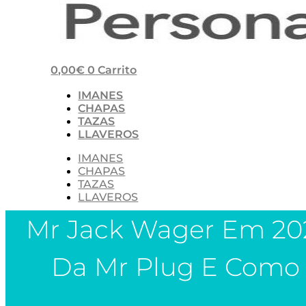
0,00
€
0
Carrito
IMANES
CHAPAS
TAZAS
LLAVEROS
IMANES
CHAPAS
TAZAS
LLAVEROS
Mr Jack Wager Em 202
Da Mr Plug E Como 