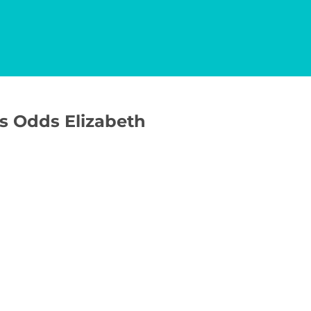
s Odds Elizabeth