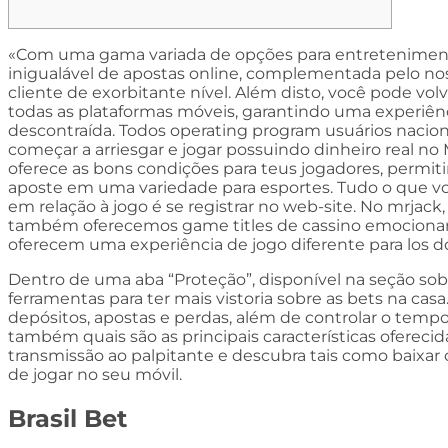
«Com uma gama variada de opções para entretenimen
inigualável de apostas online, complementada pelo no
cliente de exorbitante nível. Além disto, você pode vo
todas as plataformas móveis, garantindo uma experiênci
descontraída. Todos operating program usuários nacion
começar a arriesgar e jogar possuindo dinheiro real no 
oferece as bons condições para teus jogadores, permit
aposte em uma variedade para esportes. Tudo o que voc
em relação à jogo é se registrar no web-site. No mrjack
também oferecemos game titles de cassino emocionant
oferecem uma experiência de jogo diferente para los do
Dentro de uma aba “Proteção”, disponível na seção sob
ferramentas para ter mais vistoria sobre as bets na casa.
depósitos, apostas e perdas, além de controlar o tempo
também quais são as principais características oferecida
transmissão ao palpitante e descubra tais como baixar 
de jogar no seu móvil.
Brasil Bet