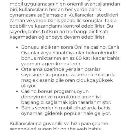
mobil uygulamasının en önemli avantajlarından
biri, kullanıcıların her an her yerde bahis
oynamasını sağlamasıdır. Kullanıcılar, istedikleri
zaman ve yerde bahis yapabilir, sonuçları takip
edebilir ve kazançlarını kontrol edebilirler. Bu
sayede, bahis tutkunları herhangi bir fırsatı
kaçırmadan eğlenceye devam edebilirler.
Bonusu aldıktan sonra Online casino, Canlı
Oyunlar veya Sanal Oyunlar bölümlerinde
bonus miktarının en az 60 katı kadar bahis
yapmanız gerekmektedir.
Ortalama üzerinde yer alan oranlar
sayesinde kuponunuza arizona miktarda
maç ekleseniz bile oran oldukça yüksek
oluyor.
Casino bonus programı, oyun
deneyiminize mümkün olan en iyi
başlangıcı sağlamak için tasarlanmıştır.
Bahis severlerin mobil cihazlarda bahis
oynaması giderek popüler hale geliyor.
Kullanıcılarına güvenilir ve hızlı para çekme
seçenekleri sunan bir on the web bahis