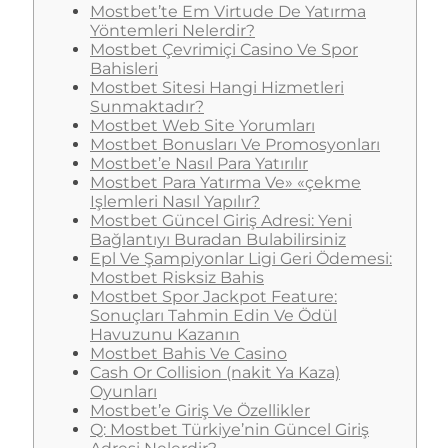
Mostbet’te Em Virtude De Yatırma
Yöntemleri Nelerdir?
Mostbet Çevrimiçi Casino Ve Spor
Bahisleri
Mostbet Sitesi Hangi Hizmetleri
Sunmaktadır?
Mostbet Web Site Yorumları
Mostbet Bonusları Ve Promosyonları
Mostbet’e Nasıl Para Yatırılır
Mostbet Para Yatırma Ve» «çekme
Işlemleri Nasıl Yapılır?
Mostbet Güncel Giriş Adresi: Yeni
Bağlantıyı Buradan Bulabilirsiniz
Epl Ve Şampiyonlar Ligi Geri Ödemesi:
Mostbet Risksiz Bahis
Mostbet Spor Jackpot Feature:
Sonuçları Tahmin Edin Ve Ödül
Havuzunu Kazanın
Mostbet Bahis Ve Casino
Cash Or Collision (nakit Ya Kaza)
Oyunları
Mostbet’e Giriş Ve Özellikler
Q: Mostbet Türkiye’nin Güncel Giriş