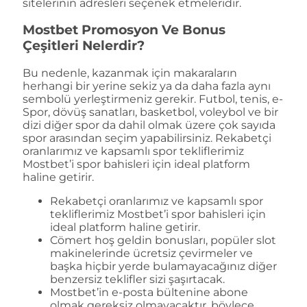
sitelerinin adresleri seçenek etmeleridir.
Mostbet Promosyon Ve Bonus
Çeşitleri Nelerdir?
Bu nedenle, kazanmak için makaraların
herhangi bir yerine sekiz ya da daha fazla aynı
sembolü yerleştirmeniz gerekir. Futbol, tenis, e-
Spor, dövüş sanatları, basketbol, voleybol ve bir
dizi diğer spor da dahil olmak üzere çok sayıda
spor arasından seçim yapabilirsiniz. Rekabetçi
oranlarımız ve kapsamlı spor tekliflerimiz
Mostbet’i spor bahisleri için ideal platform
haline getirir.
Rekabetçi oranlarımız ve kapsamlı spor
tekliflerimiz Mostbet’i spor bahisleri için
ideal platform haline getirir.
Cömert hoş geldin bonusları, popüler slot
makinelerinde ücretsiz çevirmeler ve
başka hiçbir yerde bulamayacağınız diğer
benzersiz teklifler sizi şaşırtacak.
Mostbet’in e-posta bültenine abone
olmak gereksiz olmayacaktır, böylece