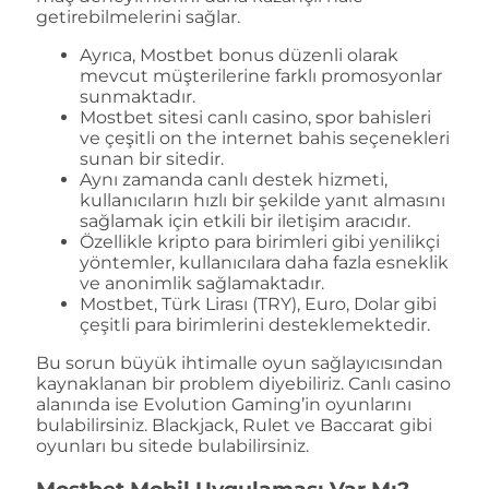
getirebilmelerini sağlar.
Ayrıca, Mostbet bonus düzenli olarak
mevcut müşterilerine farklı promosyonlar
sunmaktadır.
Mostbet sitesi canlı casino, spor bahisleri
ve çeşitli on the internet bahis seçenekleri
sunan bir sitedir.
Aynı zamanda canlı destek hizmeti,
kullanıcıların hızlı bir şekilde yanıt almasını
sağlamak için etkili bir iletişim aracıdır.
Özellikle kripto para birimleri gibi yenilikçi
yöntemler, kullanıcılara daha fazla esneklik
ve anonimlik sağlamaktadır.
Mostbet, Türk Lirası (TRY), Euro, Dolar gibi
çeşitli para birimlerini desteklemektedir.
Bu sorun büyük ihtimalle oyun sağlayıcısından
kaynaklanan bir problem diyebiliriz. Canlı casino
alanında ise Evolution Gaming’in oyunlarını
bulabilirsiniz. Blackjack, Rulet ve Baccarat gibi
oyunları bu sitede bulabilirsiniz.