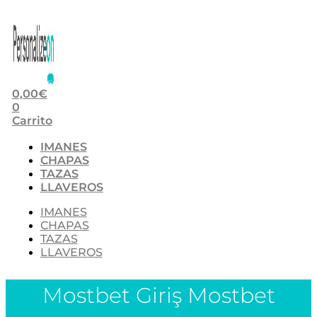
0,00
€
0
Carrito
IMANES
CHAPAS
TAZAS
LLAVEROS
IMANES
CHAPAS
TAZAS
LLAVEROS
Mostbet Giriş Mostbet