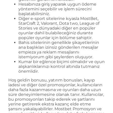
Hesabınıza giriş yaparak uygun ödeme
yöntemini seçebilir ve işlem sürecini
başlatabilirsiniz.
Diğer e-sport sitelerine kıyasla MostBet,
StarCraft 2, Valorant, Dota two, League of
Stories ve dünyadaki diğer en popüler
oyunlar dahil bulabileceğiniz durante
popüler oyunlar için bölüme sahiptir.
Bahis sitelerinin genellikle şikayetlerinin
ana başlıkları izinsiz gönderilen mesajlar
empieza ya reklam mesajlarını
istemiyorum gibi şeylerden oluşuyor.
Kumar bir eğlence biçimi olmalıdır ve oyun
alışkanlıklarınızı kontrol altında tutmanız
önemlidir.
Hoş geldin bonusu, yatırım bonusları, kayıp
iadesi ve diğer özel promosyonlar, kullanıcıların
daha fazla kazanmasına ve oyunları daha uzun
süre deneyimlemesine olanak tanır. Kullanıcılar,
bu promosyonları takip ederek ve şartlarını
yerine getirerek ekstra kazanç elde etme
şansını yakalayabilirler. Mostbet Promosyon ve