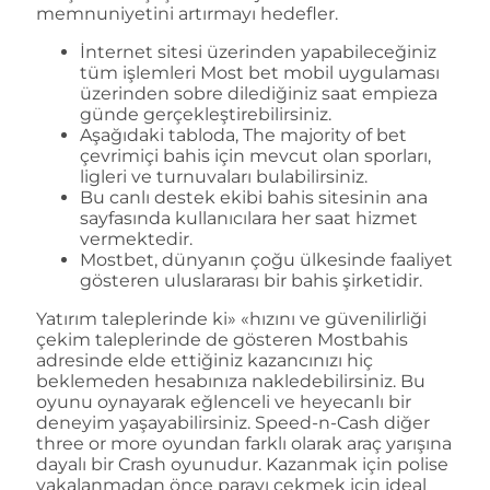
memnuniyetini artırmayı hedefler.
İnternet sitesi üzerinden yapabileceğiniz
tüm işlemleri Most bet mobil uygulaması
üzerinden sobre dilediğiniz saat empieza
günde gerçekleştirebilirsiniz.
Aşağıdaki tabloda, The majority of bet
çevrimiçi bahis için mevcut olan sporları,
ligleri ve turnuvaları bulabilirsiniz.
Bu canlı destek ekibi bahis sitesinin ana
sayfasında kullanıcılara her saat hizmet
vermektedir.
Mostbet, dünyanın çoğu ülkesinde faaliyet
gösteren uluslararası bir bahis şirketidir.
Yatırım taleplerinde ki» «hızını ve güvenilirliği
çekim taleplerinde de gösteren Mostbahis
adresinde elde ettiğiniz kazancınızı hiç
beklemeden hesabınıza nakledebilirsiniz. Bu
oyunu oynayarak eğlenceli ve heyecanlı bir
deneyim yaşayabilirsiniz. Speed-n-Cash diğer
three or more oyundan farklı olarak araç yarışına
dayalı bir Crash oyunudur. Kazanmak için polise
yakalanmadan önce parayı çekmek için ideal