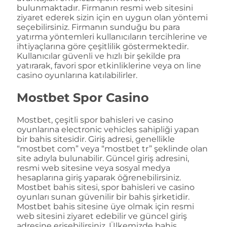
bulunmaktadır. Firmanın resmi web sitesini
ziyaret ederek sizin için en uygun olan yöntemi
seçebilirsiniz. Firmanın sunduğu bu para
yatırma yöntemleri kullanıcıların tercihlerine ve
ihtiyaçlarına göre çeşitlilik göstermektedir.
Kullanıcılar güvenli ve hızlı bir şekilde pra
yatırarak, favori spor etkinliklerine veya on line
casino oyunlarına katılabilirler.
Mostbet Spor Casino
Mostbet, çeşitli spor bahisleri ve casino
oyunlarına electronic vehicles sahipliği yapan
bir bahis sitesidir. Giriş adresi, genellikle
“mostbet com” veya “mostbet tr” şeklinde olan
site adıyla bulunabilir. Güncel giriş adresini,
resmi web sitesine veya sosyal medya
hesaplarına giriş yaparak öğrenebilirsiniz.
Mostbet bahis sitesi, spor bahisleri ve casino
oyunları sunan güvenilir bir bahis şirketidir.
Mostbet bahis sitesine üye olmak için resmi
web sitesini ziyaret edebilir ve güncel giriş
adresine erişebilirsiniz. Ülkemizde bahis