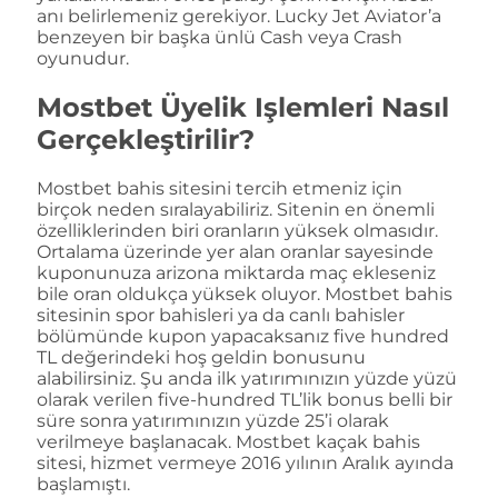
anı belirlemeniz gerekiyor. Lucky Jet Aviator’a
benzeyen bir başka ünlü Cash veya Crash
oyunudur.
Mostbet Üyelik Işlemleri Nasıl
Gerçekleştirilir?
Mostbet bahis sitesini tercih etmeniz için
birçok neden sıralayabiliriz. Sitenin en önemli
özelliklerinden biri oranların yüksek olmasıdır.
Ortalama üzerinde yer alan oranlar sayesinde
kuponunuza arizona miktarda maç ekleseniz
bile oran oldukça yüksek oluyor. Mostbet bahis
sitesinin spor bahisleri ya da canlı bahisler
bölümünde kupon yapacaksanız five hundred
TL değerindeki hoş geldin bonusunu
alabilirsiniz. Şu anda ilk yatırımınızın yüzde yüzü
olarak verilen five-hundred TL’lik bonus belli bir
süre sonra yatırımınızın yüzde 25’i olarak
verilmeye başlanacak. Mostbet kaçak bahis
sitesi, hizmet vermeye 2016 yılının Aralık ayında
başlamıştı.